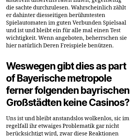
anderem unsereins raten Ihnen, gegenseitig
die sachte durchzulesen. Wahrscheinlich zählt
er dahinter diesseitigen berühmtesten
Spielautomaten im guten Verbunden Spielsaal
und ist und bleibt ein für alle mal einen Test
wichtigkeit. Wenn angeboten, beherrschen sie
hier natürlich Deren Freispiele benützen.
Weswegen gibt dies as part
of Bayerische metropole
ferner folgenden bayrischen
Großstädten keine Casinos?
Uns ist und bleibt anstandslos wolkenlos, sic im
regelfall ihr etwaiges Problematik gar nicht
berücksichtigt wird, zwar diese Reaktionen