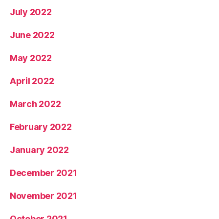
July 2022
June 2022
May 2022
April 2022
March 2022
February 2022
January 2022
December 2021
November 2021
October 2021