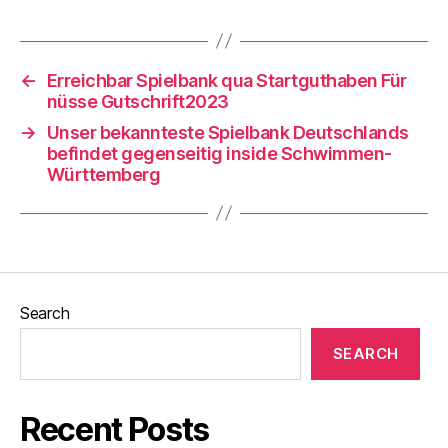
←
Erreichbar Spielbank qua Startguthaben Für
nüsse Gutschrift2023
→
Unser bekannteste Spielbank Deutschlands
befindet gegenseitig inside Schwimmen-
Württemberg
Search
SEARCH
Recent Posts