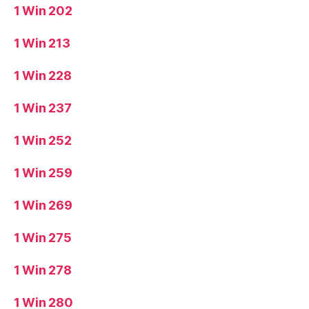
1 Win 202
1 Win 213
1 Win 228
1 Win 237
1 Win 252
1 Win 259
1 Win 269
1 Win 275
1 Win 278
1 Win 280