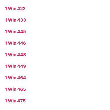
1 Win 422
1 Win 433
1 Win 445
1 Win 446
1 Win 448
1 Win 449
1 Win 464
1 Win 465
1 Win 475