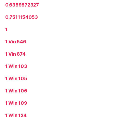
0,6389872327
0,7511154053
1
1 Vin 546
1 Vin 874
1 Win 103
1 Win 105
1 Win 106
1 Win 109
1 Win 124