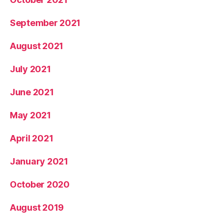
September 2021
August 2021
July 2021
June 2021
May 2021
April 2021
January 2021
October 2020
August 2019