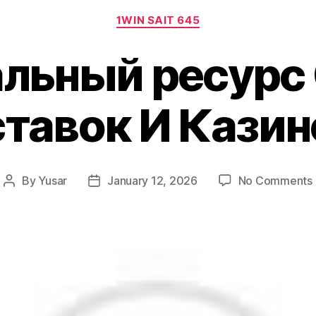
1WIN SAIT 645
льный ресурс 
ставок И Казин
By
Yusar
January 12, 2026
No Comments