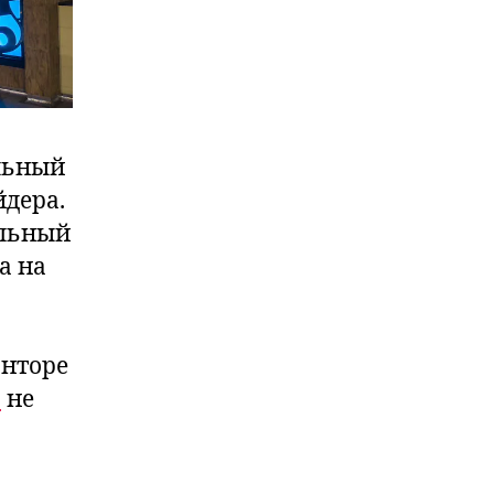
льный
йдера.
альный
а на
онторе
n
не