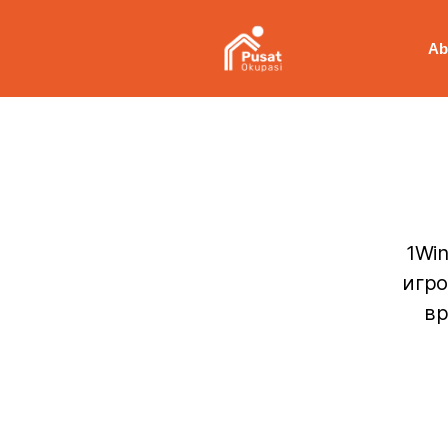
Ab
1Wi
игро
вр