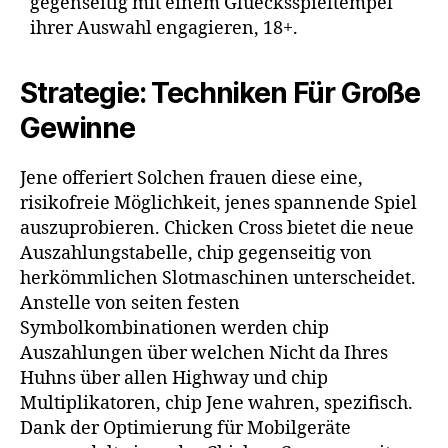
gegenseitig mit einem Gluecksspieltempel
ihrer Auswahl engagieren, 18+.
Strategie: Techniken Für Große
Gewinne
Jene offeriert Solchen frauen diese eine,
risikofreie Möglichkeit, jenes spannende Spiel
auszuprobieren. Chicken Cross bietet die neue
Auszahlungstabelle, chip gegenseitig von
herkömmlichen Slotmaschinen unterscheidet.
Anstelle von seiten festen
Symbolkombinationen werden chip
Auszahlungen über welchen Nicht da Ihres
Huhns über allen Highway und chip
Multiplikatoren, chip Jene wahren, spezifisch.
Dank der Optimierung für Mobilgeräte