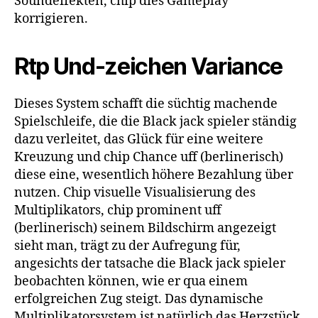
Soundeffekten, chip dies Gameplay
korrigieren.
Rtp Und-zeichen Variance
Dieses System schafft die süchtig machende
Spielschleife, die die Black jack spieler ständig
dazu verleitet, das Glück für eine weitere
Kreuzung und chip Chance uff (berlinerisch)
diese eine, wesentlich höhere Bezahlung über
nutzen. Chip visuelle Visualisierung des
Multiplikators, chip prominent uff
(berlinerisch) seinem Bildschirm angezeigt
sieht man, trägt zu der Aufregung für,
angesichts der tatsache die Black jack spieler
beobachten können, wie er qua einem
erfolgreichen Zug steigt. Das dynamische
Multiplikatorsystem ist natürlich das Herzstück