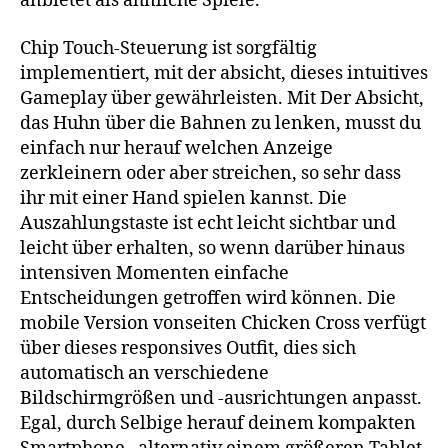
anbietet als ähnliche Spiele.
Chip Touch-Steuerung ist sorgfältig
implementiert, mit der absicht, dieses intuitives
Gameplay über gewährleisten. Mit Der Absicht,
das Huhn über die Bahnen zu lenken, musst du
einfach nur herauf welchen Anzeige
zerkleinern oder aber streichen, so sehr dass
ihr mit einer Hand spielen kannst. Die
Auszahlungstaste ist echt leicht sichtbar und
leicht über erhalten, so wenn darüber hinaus
intensiven Momenten einfache
Entscheidungen getroffen wird können. Die
mobile Version vonseiten Chicken Cross verfügt
über dieses responsives Outfit, dies sich
automatisch an verschiedene
Bildschirmgrößen und -ausrichtungen anpasst.
Egal, durch Selbige herauf deinem kompakten