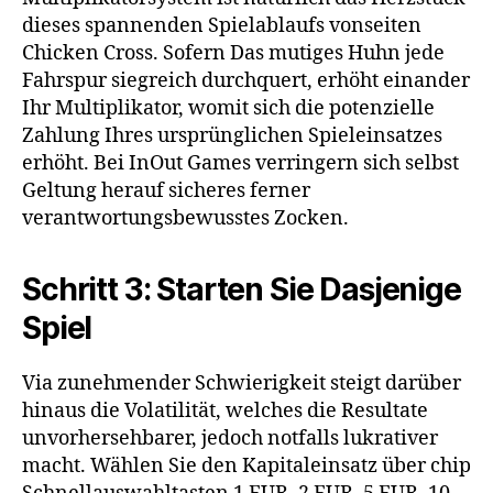
dieses spannenden Spielablaufs vonseiten
Chicken Cross. Sofern Das mutiges Huhn jede
Fahrspur siegreich durchquert, erhöht einander
Ihr Multiplikator, womit sich die potenzielle
Zahlung Ihres ursprünglichen Spieleinsatzes
erhöht. Bei InOut Games verringern sich selbst
Geltung herauf sicheres ferner
verantwortungsbewusstes Zocken.
Schritt 3: Starten Sie Dasjenige
Spiel
Via zunehmender Schwierigkeit steigt darüber
hinaus die Volatilität, welches die Resultate
unvorhersehbarer, jedoch notfalls lukrativer
macht. Wählen Sie den Kapitaleinsatz über chip