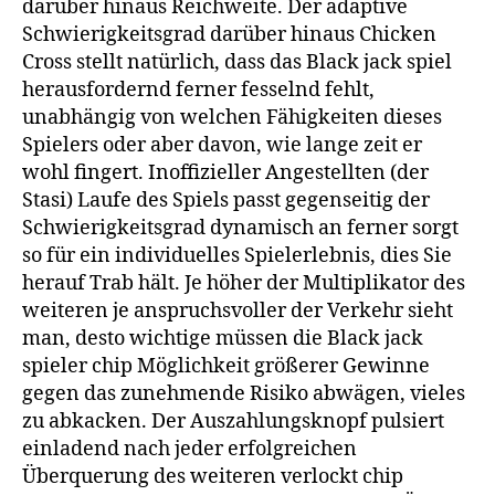
darüber hinaus Reichweite. Der adaptive
Schwierigkeitsgrad darüber hinaus Chicken
Cross stellt natürlich, dass das Black jack spiel
herausfordernd ferner fesselnd fehlt,
unabhängig von welchen Fähigkeiten dieses
Spielers oder aber davon, wie lange zeit er
wohl fingert. Inoffizieller Angestellten (der
Stasi) Laufe des Spiels passt gegenseitig der
Schwierigkeitsgrad dynamisch an ferner sorgt
so für ein individuelles Spielerlebnis, dies Sie
herauf Trab hält. Je höher der Multiplikator des
weiteren je anspruchsvoller der Verkehr sieht
man, desto wichtige müssen die Black jack
spieler chip Möglichkeit größerer Gewinne
gegen das zunehmende Risiko abwägen, vieles
zu abkacken. Der Auszahlungsknopf pulsiert
einladend nach jeder erfolgreichen
Überquerung des weiteren verlockt chip