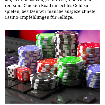
reif sind, Chicken Road um echtes Geld zu
spielen, besitzen wir manche ausgezeichnete
Casino-Empfehlungen für Selbige.