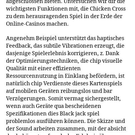
abgeschlossen bieten. Untersuchen wir dir die
wichtigsten Funktionen mit, die Chicken Cross
zu dem herausragenden Spiel in der Erde der
Online-Casinos machen.
Angenehm Beispiel unterstützt das haptisches
Feedback, das subtile Vibrationen erzeugt, die
dasjenige Spielerlebnis korrigieren, z. Dank
der Optimierungstechniken, die chip visuelle
Qualität mit einer effizienten
Ressourcennutzung in Einklang befördern, ist
natürlich chip Verdienste dieses Kartenspiels
auf mobilen Geräten reibungslos und bar
Verzögerungen. Somit vermag sichergestellt,
wenn auch Geräte qua bescheidenen
Spezifikationen dies Black jack spiel
problemlos ausführen können. Die Skizze und
der Sound arbeiten zusammen, mit der absicht