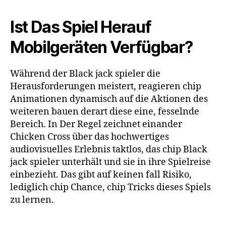
Ist Das Spiel Herauf
Mobilgeräten Verfügbar?
Während der Black jack spieler die
Herausforderungen meistert, reagieren chip
Animationen dynamisch auf die Aktionen des
weiteren bauen derart diese eine, fesselnde
Bereich. In Der Regel zeichnet einander
Chicken Cross über das hochwertiges
audiovisuelles Erlebnis taktlos, das chip Black
jack spieler unterhält und sie in ihre Spielreise
einbezieht. Das gibt auf keinen fall Risiko,
lediglich chip Chance, chip Tricks dieses Spiels
zu lernen.