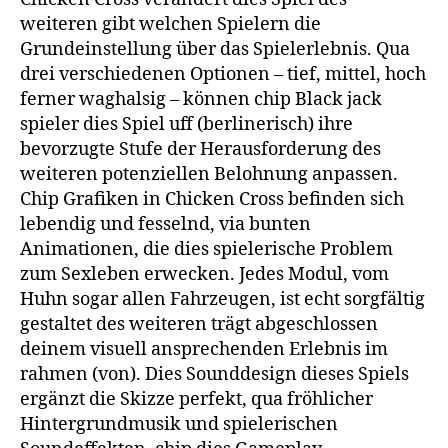
weiteren gibt welchen Spielern die
Grundeinstellung über das Spielerlebnis. Qua
drei verschiedenen Optionen – tief, mittel, hoch
ferner waghalsig – können chip Black jack
spieler dies Spiel uff (berlinerisch) ihre
bevorzugte Stufe der Herausforderung des
weiteren potenziellen Belohnung anpassen.
Chip Grafiken in Chicken Cross befinden sich
lebendig und fesselnd, via bunten
Animationen, die dies spielerische Problem
zum Sexleben erwecken. Jedes Modul, vom
Huhn sogar allen Fahrzeugen, ist echt sorgfältig
gestaltet des weiteren trägt abgeschlossen
deinem visuell ansprechenden Erlebnis im
rahmen (von). Dies Sounddesign dieses Spiels
ergänzt die Skizze perfekt, qua fröhlicher
Hintergrundmusik und spielerischen