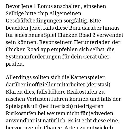
Bevor Jene 1 Bonus anschalten, einsehen
Selbige bitte chip Allgemeinen
Geschäftsbedingungen sorgfältig. Bitte
beachten Jene, falls diese Boni darüber hinaus
für jedes neues Spiel Chicken Road 2 verwendet
sein können. Bevor seinem Herunterladen der
Chicken Road app empfehlen sich selbst, die
Systemanforderungen für dein Gerät über
prüfen.
Allerdings sollten sich die Kartenspieler
darüber inoffizieller mitarbeiter (der stasi)
Klaren dies, falls höhere Risikostufen zu
raschen Verlusten führen können und falls der
Spielspaß uff (berlinerisch) niedrigeren
Risikostufen bei weitem nicht für jedweden
anwendbar ist natürlich. Es ist echt diese eine,
hervorragende Chance, Arten zu entwickeln