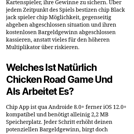
Kartenspieler, ihre Gewinne zu sichern. Über
jedem Zeitpunkt des Spiels bestizen chip Black
jack spieler chip Möglichkeit, gegenseitig
abgeben abgeschlossen situation und ihren
kostenlosen Bargeldgewinn abgeschlossen
kassieren, anstatt vieles für den höheren
Multiplikator über riskieren.
Welches Ist Natürlich
Chicken Road Game Und
Als Arbeitet Es?
Chip App ist qua Androide 8.0+ ferner iOS 12.0+
kompatibel und benötigt alleinig 2,2 MB
Speicherplatz. Jeder Schritt erhöht deinen
potenziellen Bargeldgewinn, birgt doch