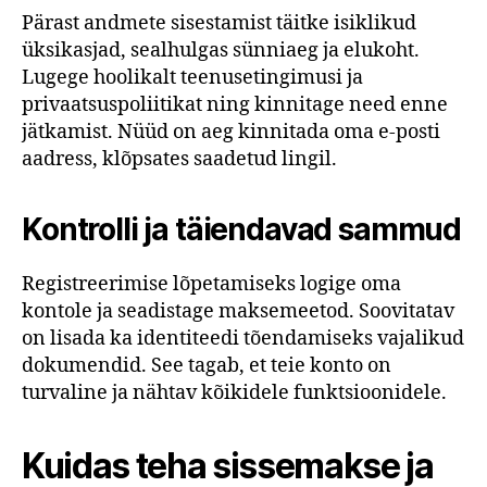
Pärast andmete sisestamist täitke isiklikud
üksikasjad, sealhulgas sünniaeg ja elukoht.
Lugege hoolikalt teenusetingimusi ja
privaatsuspoliitikat ning kinnitage need enne
jätkamist. Nüüd on aeg kinnitada oma e-posti
aadress, klõpsates saadetud lingil.
Kontrolli ja täiendavad sammud
Registreerimise lõpetamiseks logige oma
kontole ja seadistage maksemeetod. Soovitatav
on lisada ka identiteedi tõendamiseks vajalikud
dokumendid. See tagab, et teie konto on
turvaline ja nähtav kõikidele funktsioonidele.
Kuidas teha sissemakse ja