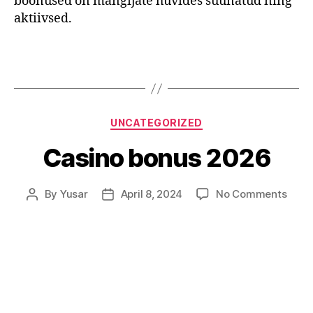
boonused on mängijate huvides suunatud ning
aktiivsed.
UNCATEGORIZED
Casino bonus 2026
By
Yusar
April 8, 2024
No Comments