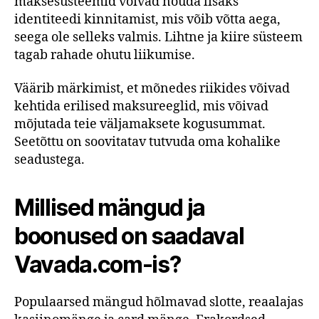
maksesüsteemid võivad nõuda lisaks
identiteedi kinnitamist, mis võib võtta aega,
seega ole selleks valmis. Lihtne ja kiire süsteem
tagab rahade ohutu liikumise.
Väärib märkimist, et mõnedes riikides võivad
kehtida erilised maksureeglid, mis võivad
mõjutada teie väljamaksete kogusummat.
Seetõttu on soovitatav tutvuda oma kohalike
seadustega.
Millised mängud ja
boonused on saadaval
Vavada.com-is?
Populaarsed mängud hõlmavad slotte, reaalajas