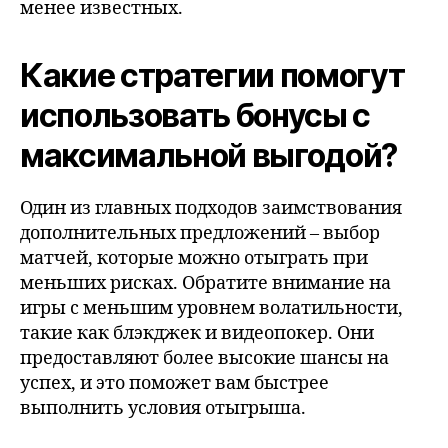
менее известных.
Какие стратегии помогут
использовать бонусы с
максимальной выгодой?
Один из главных подходов заимствования
дополнительных предложений – выбор
матчей, которые можно отыграть при
меньших рисках. Обратите внимание на
игры с меньшим уровнем волатильности,
такие как блэкджек и видеопокер. Они
предоставляют более высокие шансы на
успех, и это поможет вам быстрее
выполнить условия отыгрыша.