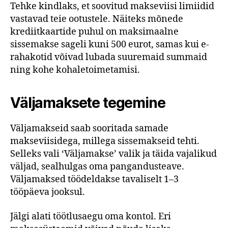
Tehke kindlaks, et soovitud makseviisi limiidid
vastavad teie ootustele. Näiteks mõnede
krediitkaartide puhul on maksimaalne
sissemakse sageli kuni 500 eurot, samas kui e-
rahakotid võivad lubada suuremaid summaid
ning kohe kohaletoimetamisi.
Väljamaksete tegemine
Väljamakseid saab sooritada samade
makseviisidega, millega sissemakseid tehti.
Selleks vali ‘Väljamakse’ valik ja täida vajalikud
väljad, sealhulgas oma pangandusteave.
Väljamaksed töödeldakse tavaliselt 1–3
tööpäeva jooksul.
Jälgi alati töötlusaegu oma kontol. Eri