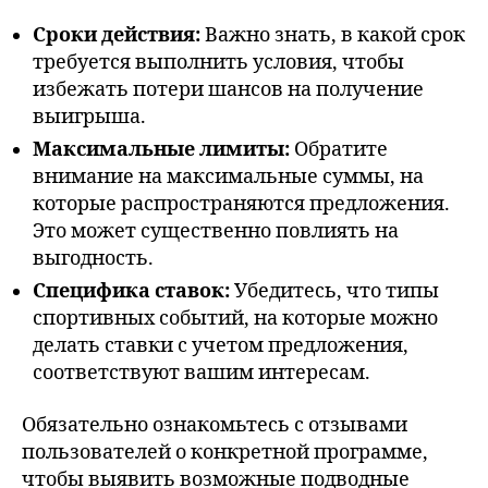
Сроки действия:
Важно знать, в какой срок
требуется выполнить условия, чтобы
избежать потери шансов на получение
выигрыша.
Максимальные лимиты:
Обратите
внимание на максимальные суммы, на
которые распространяются предложения.
Это может существенно повлиять на
выгодность.
Специфика ставок:
Убедитесь, что типы
спортивных событий, на которые можно
делать ставки с учетом предложения,
соответствуют вашим интересам.
Обязательно ознакомьтесь с отзывами
пользователей о конкретной программе,
чтобы выявить возможные подводные