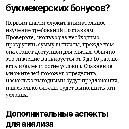
букмекерских бонусов?
Первым шагом служит внимательное
изучение требований по ставкам.
Проверьте, сколько раз необходимо
прокрутить сумму выплаты, прежде чем
она станет доступной для снятия. Обычно
это значение варьируется от 3 до 10 раз, но
есть и более строгие условия. Сравнение
множителей поможет определить,
насколько выгодными будут предложения,
и насколько сложно будет выполнить эти
условия.
Дополнительные аспекты
для анализа