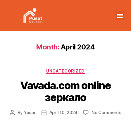
Month:
April 2024
UNCATEGORIZED
Vavada.com online
зеркало
By
Yusar
April 10, 2024
No Comments