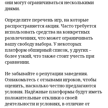
они могут ограничиваться несколькими
днями.
Определите перечень игр, на которые
распространяется акция. Часто требуется
использовать средства на конкретных
развлечениях, что может ограничивать
вашу свободу выбора. У некоторых
платформ обширный список, у других –
более узкий, что также стоит учесть при
сравнении.
Не забывайте о репутации заведения.
Ознакомьтесь с отзывами игроков, чтобы
оценить, насколько честно предлагаются
условия. Надёжные платформы будут иметь
положительные отклики о своей
деятельности и условиях, в отличие от