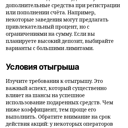
дополнительные средства при регистрации
или пополнении счёта. Например,
некоторые заведения могут предлагать
привлекательный процент, но с
ограничениями на сумму. Если вы
планируете высокий депозит, выбирайте
варианты с большими лимитами.
Условия отыгрыша
Изучите требования к отыгрышу. Это
важный аспект, который существенно
влияет на шансы на успешное
использование подаренных средств. Чем
ниже коэффициент, тем проще его
выполнить. Обратите внимание на срок
действия акций: у некоторых операторов