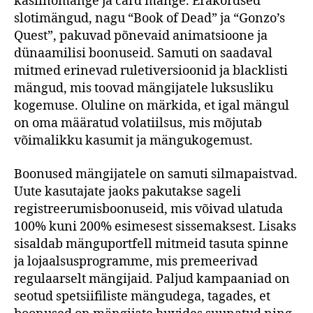
kasiinomänge ja card mänge. Erakordsed
slotimängud, nagu “Book of Dead” ja “Gonzo’s
Quest”, pakuvad põnevaid animatsioone ja
dünaamilisi boonuseid. Samuti on saadaval
mitmed erinevad ruletiversioonid ja blacklisti
mängud, mis toovad mängijatele luksusliku
kogemuse. Oluline on märkida, et igal mängul
on oma määratud volatiilsus, mis mõjutab
võimalikku kasumit ja mängukogemust.
Boonused mängijatele on samuti silmapaistvad.
Uute kasutajate jaoks pakutakse sageli
registreerumisboonuseid, mis võivad ulatuda
100% kuni 200% esimesest sissemaksest. Lisaks
sisaldab mänguportfell mitmeid tasuta spinne
ja lojaalsusprogramme, mis premeerivad
regulaarselt mängijaid. Paljud kampaaniad on
seotud spetsiifiliste mängudega, tagades, et