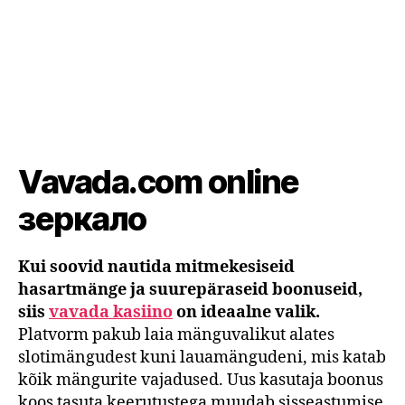
Vavada.com online
зеркало
Kui soovid nautida mitmekesiseid
hasartmänge ja suurepäraseid boonuseid,
siis
vavada kasiino
on ideaalne valik.
Platvorm pakub laia mänguvalikut alates
slotimängudest kuni lauamängudeni, mis katab
kõik mängurite vajadused. Uus kasutaja boonus
koos tasuta keerutustega muudab sisseastumise