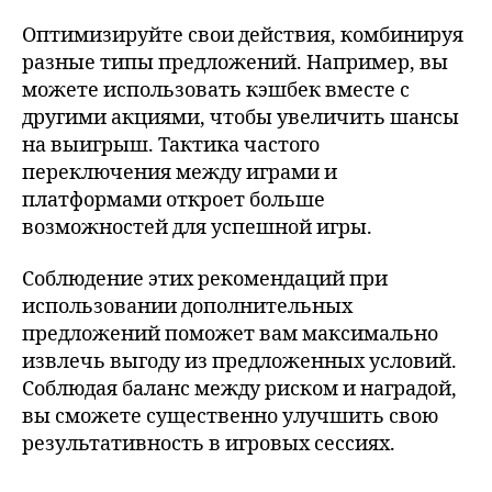
Оптимизируйте свои действия, комбинируя
разные типы предложений. Например, вы
можете использовать кэшбек вместе с
другими акциями, чтобы увеличить шансы
на выигрыш. Тактика частого
переключения между играми и
платформами откроет больше
возможностей для успешной игры.
Соблюдение этих рекомендаций при
использовании дополнительных
предложений поможет вам максимально
извлечь выгоду из предложенных условий.
Соблюдая баланс между риском и наградой,
вы сможете существенно улучшить свою
результативность в игровых сессиях.