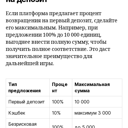
Если платформа предлагает процент
возвращения на первый депозит, сделайте
его максимальным. Например, при
предложении 100% до 10 000 единиц,
выгоднее внести полную сумму, чтобы
получить полное соответствие. Это даст
значительное преимущество для
дальнейшей игры.
Тип
Проце
Максимальная
предложения
нт
сумма
Первый депозит
100%
10 000
Кэшбек
10%
максимум 3 000
Безрисковая
100%
до 5 000