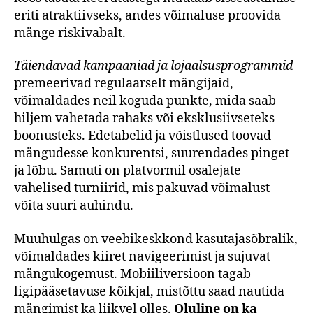
eriti atraktiivseks, andes võimaluse proovida
mänge riskivabalt.
Täiendavad kampaaniad ja lojaalsusprogrammid
premeerivad regulaarselt mängijaid,
võimaldades neil koguda punkte, mida saab
hiljem vahetada rahaks või eksklusiivseteks
boonusteks. Edetabelid ja võistlused toovad
mängudesse konkurentsi, suurendades pinget
ja lõbu. Samuti on platvormil osalejate
vahelised turniirid, mis pakuvad võimalust
võita suuri auhindu.
Muuhulgas on veebikeskkond kasutajasõbralik,
võimaldades kiiret navigeerimist ja sujuvat
mängukogemust. Mobiiliversioon tagab
ligipääsetavuse kõikjal, mistõttu saad nautida
mängimist ka liikvel olles.
Oluline on ka