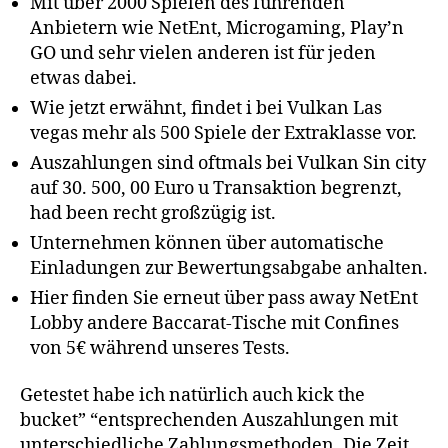
Mit über 2000 Spielen des führenden
Anbietern wie NetEnt, Microgaming, Play’n
GO und sehr vielen anderen ist für jeden
etwas dabei.
Wie jetzt erwähnt, findet i bei Vulkan Las
vegas mehr als 500 Spiele der Extraklasse vor.
Auszahlungen sind oftmals bei Vulkan Sin city
auf 30. 500, 00 Euro u Transaktion begrenzt,
had been recht großzügig ist.
Unternehmen können über automatische
Einladungen zur Bewertungsabgabe anhalten.
Hier finden Sie erneut über pass away NetEnt
Lobby andere Baccarat-Tische mit Confines
von 5€ während unseres Tests.
Getestet habe ich natürlich auch kick the
bucket” “entsprechenden Auszahlungen mit
unterschiedliche Zahlungsmethoden. Die Zeit