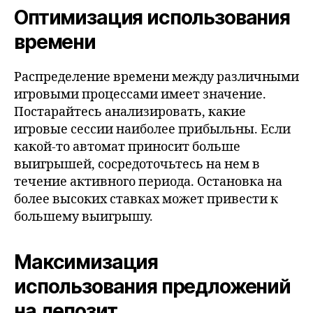
Оптимизация использования
времени
Распределение времени между различными
игровыми процессами имеет значение.
Постарайтесь анализировать, какие
игровые сессии наиболее прибыльны. Если
какой-то автомат приносит больше
выигрышей, сосредоточьтесь на нем в
течение активного периода. Остановка на
более высоких ставках может привести к
большему выигрышу.
Максимизация
использования предложений
на депозит