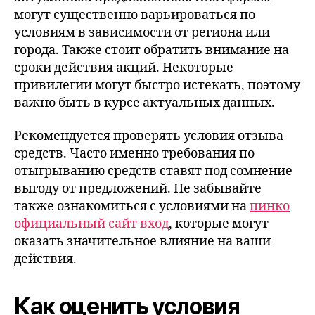
могут существенно варьироваться по
условиям в зависимости от региона или
города. Также стоит обратить внимание на
сроки действия акций. Некоторые
привилегии могут быстро истекать, поэтому
важно быть в курсе актуальных данных.
Рекомендуется проверять условия отзыва
средств. Часто именно требования по
отыгрыванию средств ставят под сомнение
выгоду от предложений. Не забывайте
также ознакомиться с условиями на
пинко
официальный сайт вход
, которые могут
оказать значительное влияние на ваши
действия.
Как оценить условия