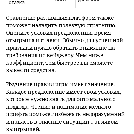
ставка
Сравнение различных платформ также
поможет наладить полезную стратегию.
Оцените условия предложений, время
отыгрыша и ставки. Обычно для успешной
практики нужно обратить внимание на
требования по вейджеру. Чем ниже
коэффициент, тем быстрее вы сможете
вывести средства.
Изучение правил игры имеет значение.
Каждое предложение имеет свои условия,
которые нужно знать для оптимального
подхода. Чтение и понимание мелкого
шрифта поможет избежать недоразумений
и попасть в опасные ситуации с отзывом
выигрышей.