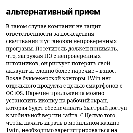
альтернативный прием
В таком случае компания не тащит
ответственности за последствия
скачивания и установки непроверенных
программ. Посетитель должен понимать,
что, загружая ПО с непроверенных
источников, он рискует потерять свой
аккаунт и, словно более наречие – взнос.
Возле букмекерской конторы 1Win нет
отдельного продукта с целью смартфонов с
ОС iOS. Наречие приложения можно
установить иконку на рабочий экран,
которая будет обеспечивать быстрый доступ
к мобильной версии сайта. С Целью того,
чтобы начать играть в мобильном казино
1win, необходимо зарегистрироваться на