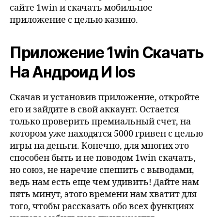
сайте 1win и скачать мобильное
приложение с целью казино.
Приложение 1win Скачать
На Андроид И Ios
Скачав и установив приложение, откройте
его и зайдите в свой аккаунт. Остается
только проверить премиальный счет, на
котором уже находятся 5000 гривен с целью
игры на деньги. Конечно, для многих это
способен быть и не поводом 1win скачать,
но союз, не наречие спешить с выводами,
ведь нам есть еще чем удивить! Дайте нам
пять минут, этого времени нам хватит для
того, чтобы рассказать обо всех функциях