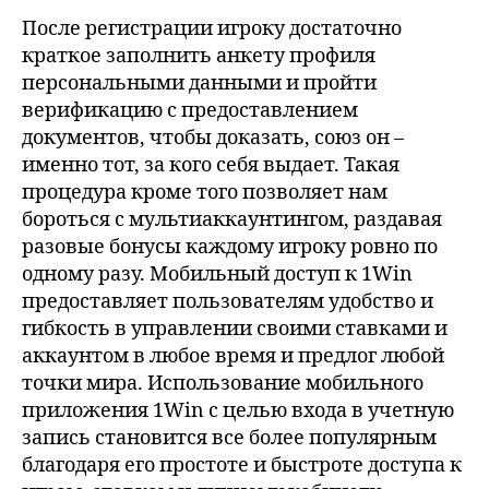
После регистрации игроку достаточно
краткое заполнить анкету профиля
персональными данными и пройти
верификацию с предоставлением
документов, чтобы доказать, союз он –
именно тот, за кого себя выдает. Такая
процедура кроме того позволяет нам
бороться с мультиаккаунтингом, раздавая
разовые бонусы каждому игроку ровно по
одному разу. Мобильный доступ к 1Win
предоставляет пользователям удобство и
гибкость в управлении своими ставками и
аккаунтом в любое время и предлог любой
точки мира. Использование мобильного
приложения 1Win с целью входа в учетную
запись становится все более популярным
благодаря его простоте и быстроте доступа к