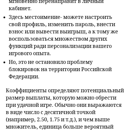
мгновенно перенаправит в личный
кабинет.
Здесь местоимение- можете настроить
свой профиль, изменить пароль, внести
взнос или вывести выигрыш, а к тому же
воспользоваться множеством других
функций ради персонализации вашего
игрового опыта.
Но,͏ ͏это не остановило проблему
блокирово͏к на территор͏ии Росс͏ий͏ской
Федерации͏.
Коэффициенты определяют потенциальный
размер выплаты, которую можно обрести
при удачной игре. Обычно они выражаются
в виде число с десятичной точкой
(например, 2.50, 1.75 и т.д.), и чем выше
множитель, единица больше вероятный