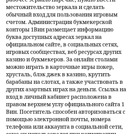
местожительство зеркала и сделать
обычный вход для пользования игровым
счетом. Администрация букмекерской
конторы 1Вин размещает информацию
буква доступных адресах зеркал на
официальном сайте, в социальных сетях,
игровых сообществах, веб ресурсах других
казино и букмекеров. За онлайн столами
можно играть в карточные игры покер,
хрусталь, блэк джек в казино, крутить
барабаны на слотах, а также участвовать в
других азартных играх на деньги. Ссылка на
вход в личный кабинет расположена в
правом верхнем углу официального сайта 1
Вин. Посетитель способен авторизоваться с
помощью электронной почты, номера
телефона или аккаунта в социальной сети,