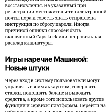
восстановления. На указанный при
регистрации местожительство электронной
почты пора и совесть знать отправлена
инструкция по сбросу пароля. Иногда
причиной ошибки способен быть
включённый Caps Lock или неправильная
расклад клавиатуры.
Игры наречие Машиной:
Новые штуки
Через вход в систему пользователи могут
управлять своим аккаунтом, совершать
ставки, пополнять баланс и выводить
средства, а кроме того использовать другие
функции и сервисы платформы. Перейти на
рабочее зеркало наречие, нужно ввести