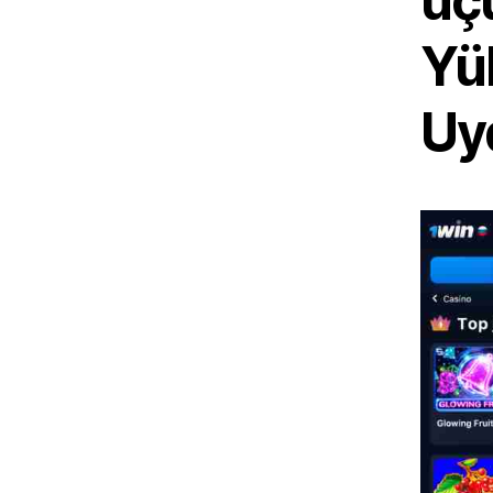
üç
Yü
Uy