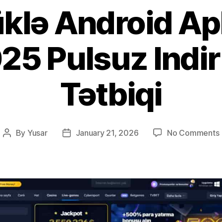
klə Android Ap
25 Pulsuz Indir
Tətbiqi
By
Yusar
January 21, 2026
No Comments