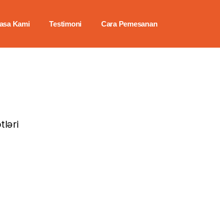
asa Kami
Testimoni
Cara Pemesanan
tləri