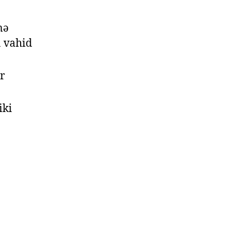
mə
n vahid
r
iki