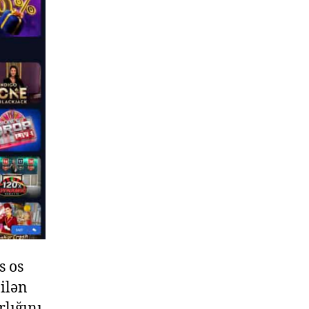
s os
nilən
rlığını