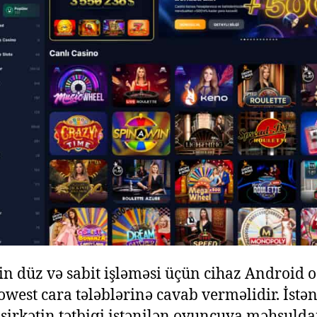
in düz və sabit işləməsi üçün cihaz Android o
owest cara tələblərinə cavab verməlidir. İstə
 şirkətin tətbiqi istənilən oyunçuya məhsulda