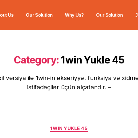
out Us
Our Solution
Why Us?
Our Solution
J
Category:
1win Yukle 45
l versiya ilə 1win-in əksəriyyət funksiya və xidmə
istifadəçilər üçün əlçatandır. –
1WIN YUKLE 45