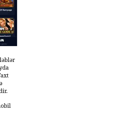
ələblər
ayda
Vaxt
ə
ir.
obil