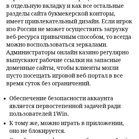
в отдельную вкладку и как все остальные
разделы сайта букмекерской конторы,
имеет привлекательный дизайн. Если игрок
изо России не может осуществить загрузку
веб-ресурса привычным способом, то всегда
можно воспользоваться зеркалами.
Администраторы онлайн казино регулярно
выпускают рабочие ссылки на запасные
доменные сайты, чтобы клиенты могли
пусто посещать игровой веб-портал в все
время суток без ограничений.
Обеспечение безопасности аккаунта
является первостепенной задачей ради
пользователей 1Win.
К тому же, можно играть в приложении,
оно не блокируется.