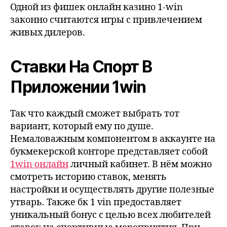
Одной из фишек онлайн казино 1-win
законно считаются игры с привлечением
живых дилеров.
Ставки На Спорт В
Приложении 1win
Так что каждый сможет выбрать тот
вариант, который ему по душе.
Немаловажным компонентом в аккаунте на
букмекерской конторе представляет собой
1win онлайн
личный кабинет. В нём можно
смотреть историю ставок, менять
настройки и осуществлять другие полезные
утварь. Также бк 1 vin предоставляет
уникальный бонус с целью всех любителей