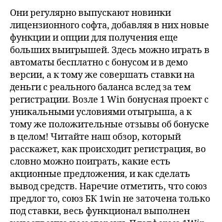
Они регулярно выпускают новинки
лицензионного софта, добавляя в них новые
функции и опции для получения еще
больших выигрышей. Здесь можно играть в
автоматы бесплатно с бонусом и в демо
версии, а к тому же совершать ставки на
деньги с реального баланса вслед за тем
регистрации. Возле 1 Win бонусная проект с
уникальными условиями отыгрыша, а к
тому же положительные отзывы об бонуске
в целом! Читайте наш обзор, который
расскажет, как происходит регистрация, во
словно можно поиграть, какие есть
акционные предложения, и как сделать
вывод средств. Наречие отметить, что союз
предлог то, союз БК 1win не заточена только
под ставки, весь функционал выполнен