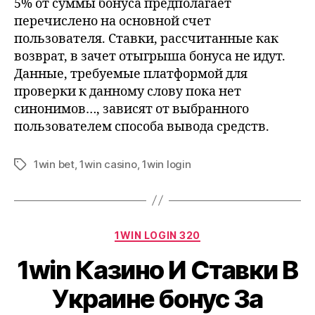
5% от суммы бонуса предполагает
перечислено на основной счет
пользователя. Ставки, рассчитанные как
возврат, в зачет отыгрыша бонуса не идут.
Данные, требуемые платформой для
проверки к данному слову пока нет
синонимов…, зависят от выбранного
пользователем способа вывода средств.
1win bet
,
1win casino
,
1win login
1WIN LOGIN 320
1win Казино И Ставки В
Украине бонус За