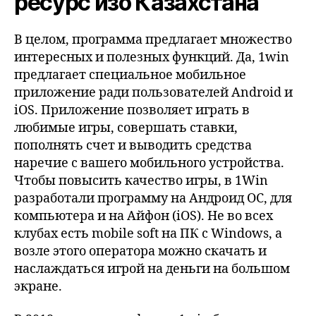
ресурс изо Казахстана
В целом, программа предлагает множество
интересных и полезных функций. Да, 1win
предлагает специальное мобильное
приложение ради пользователей Android и
iOS. Приложение позволяет играть в
любимые игры, совершать ставки,
пополнять счет и выводить средства
наречие с вашего мобильного устройства.
Чтобы повысить качество игры, в 1Win
разработали программу на Андроид ОС, для
компьютера и на Айфон (iOS). Не во всех
клубах есть mobile soft на ПК с Windows, а
возле этого оператора можно скачать и
наслаждаться игрой на деньги на большом
экране.