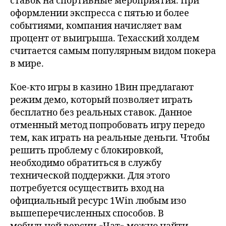
ставок на спортивные мероприятия. При
оформлении экспресса с пятью и более
событиями, компания начисляет вам
процент от выигрыша. Техасский холдем
считается самым популярным видом покера
в мире.
Кое-кто игры в казино 1Вин предлагают
режим демо, который позволяет играть
бесплатно без реальных ставок. Данное
отменный метод попробовать игру передо
тем, как играть на реальные деньги. Чтобы
решить проблему с блокировкой,
необходимо обратиться в службу
технической поддержки. Для этого
потребуется осуществить вход на
официальный ресурс 1Win любым изо
вышеперечисленных способов. В