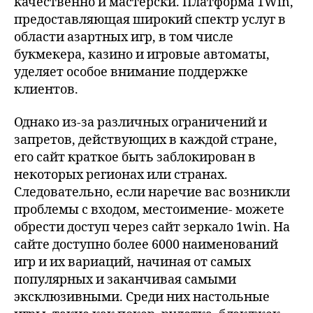
качественно и мастерски. Платформа 1Win,
предоставляющая широкий спектр услуг в
области азартных игр, в том числе
букмекера, казино и игровые автоматы,
уделяет особое внимание поддержке
клиентов.
Однако из-за различных ограничений и
запретов, действующих в каждой стране,
его сайт краткое быть заблокирован в
некоторых регионах или странах.
Следовательно, если наречие вас возникли
проблемы с входом, местоимение- можете
обрести доступ через сайт зеркало 1win. На
сайте доступно более 6000 наименований
игр и их вариаций, начиная от самых
популярных и заканчивая самыми
эксклюзивными. Среди них настольные