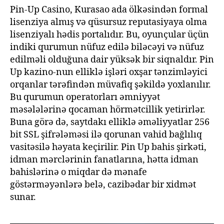
Pin-Up Casino, Kurasao ada ölkəsindən formal
lisenziya almış və qüsursuz reputasiyaya olma
lisenziyalı hədis portalıdır. Bu, oyunçular üçün
indiki qurumun nüfuz edilə biləcəyi və nüfuz
edilməli olduğuna dair yüksək bir siqnaldır. Pin
Up kazino-nun elliklə işləri oxşar tənzimləyici
orqanlar tərəfindən müvafiq şəkildə yoxlanılır.
Bu qurumun operatorları əmniyyət
məsələlərinə qocaman hörmətcillik yetirirlər.
Buna görə də, saytdakı elliklə əməliyyatlar 256
bit SSL şifrələməsi ilə qorunan vahid bağlılıq
vasitəsilə həyata keçirilir. Pin Up bahis şirkəti,
idman mərclərinin fanatlarına, hətta idman
bahislərinə o miqdar də mənafe
göstərməyənlərə belə, cazibədar bir xidmət
sunar.