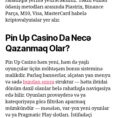
rahatlıqla yerinə yetirəcəksiniz. Təklif edilən
ödəniş metodları arasında Piastrix, Binance
Parça, M10, Visa, MasterCard habelə
kriptovalyutalar yer alır.
Pin Up Casino Da Necə
Qazanmaq Olar?
Pin Up Casino həm yeni, həm də yaşlı
oyunçular üçün möhtəşəm bonus sisteminə
malikdir. Parlaq bannerlər, əlçatan yan menyu
və sadə
bundan sonra
struktur — hətta ibtidai
dönüm daxil olanlar belə rahatlıqla naviqasiya
edə bilir. Oyunları provayderə və ya
kateqoriyaya görə filtrdən aparmaq
mümkündür — məsələn, var-yox yeni oyunlar
və ya Pragmatic Play slotları. İstifadəçi