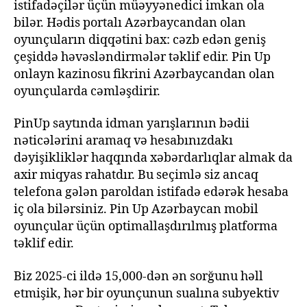
istifadəçilər üçün müəyyənedici imkan ola
bilər. Hədis portalı Azərbaycandan olan
oyunçuların diqqətini bax: cəzb edən geniş
çeşiddə həvəsləndirmələr təklif edir. Pin Up
onlayn kazinosu fikrini Azərbaycandan olan
oyunçularda cəmləşdirir.
PinUp saytında idman yarışlarının bədii
nəticələrini aramaq və hesabınızdakı
dəyişikliklər haqqında xəbərdarlıqlar almak da
axir miqyas rahatdır. Bu seçimlə siz ancaq
telefona gələn paroldan istifadə edərək hesaba
iç ola bilərsiniz. Pin Up Azərbaycan mobil
oyunçular üçün optimallaşdırılmış platforma
təklif edir.
Biz 2025-ci ildə 15,000-dən ən sorğunu həll
etmişik, hər bir oyunçunun sualına subyektiv