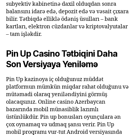
subyektiv kabinetinə daxil olduqdan sonra
balansını idarə edə, depozit edə və vəsait çıxara
bilir. Tətbiqdə elliklə ödəniş üsulları – bank
kartları, elektron cüzdanlar və kriptovalyutalar
– tam işləkdir.
Pin Up Casino Tətbiqini Daha
Son Versiyaya Yeniləmə
Pin Up kazinoya iç olduğunuz müddət
platformun mümkün miqdar rahat olduğunu və
mütəmadi olaraq yeniləndiyini görmüş
olacaqsınız. Online casino Azerbaycan
bazarında mobil münasiblik lazımlı
üstünlükdür. Pin up bonusları oyunçulara ən
çox oynamaq və udmaq şansı verir. Pin Up
mobil proqramı vur-tut Android versiyasında