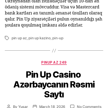
Ukraynadan olan istifadəçilər üçün 10-dan ən
ödəniş sistemi mövcuddur. Visa və Mastercard
bank kartları ən tanımlı əmanət üsulları olaraq
qalır. Pin Up ziyarətçiləri pulun oynanıldığı şah
şoulara qoşulmaq imkanı əldə edirlər.
pin up az
,
pin up kazino
,
pin-up
PINUP AZ 249
Pin Up Casino ️
Azərbaycanın Rəsmi
Saytı
By
Yusar
March 18, 2026
No Comments