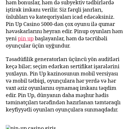
həm bonuslar, həm də subyektiv tədbirlərdə
iştirak imkanı verilir. Siz fərqli janrları,
üslubları və kateqoriyaları icad edəcəksiniz.
Pin Up Casino 5000-dən çox oyunu ilə qumar
həvəskarlarını heyran edir. Pinup oyunları həm
yeni
pin up
başlayanlar, həm də təcrübəli
oyunçular üçün uyğundur.
Təsadüfilik generatorları üçüncü yön auditləri
keçə bilər; seçim edərkən sertifikat işarələrini
yoxlayın. Pin Up kazinosunun mobil versiyası
və mobil tətbiqi, oyunçulara hər yerdə və hər
vaxt əziz oyunlarını oynamaq imkanı təqdim
edir. Pin Up, dünyanın daha məşhur hədis
təminatçıları tərəfindən hazırlanan təmtəraqlı
keyfiyyətli oyunları oyunçulara sunmaqdadır.