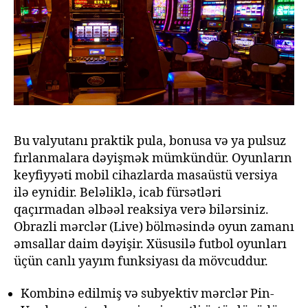
Bu valyutanı praktik pula, bonusa və ya pulsuz
fırlanmalara dəyişmək mümkündür. Oyunların
keyfiyyəti mobil cihazlarda masaüstü versiya
ilə eynidir. Beləliklə, icab fürsətləri
qaçırmadan əlbəəl reaksiya verə bilərsiniz.
Obrazli mərclər (Live) bölməsində oyun zamanı
əmsallar daim dəyişir. Xüsusilə futbol oyunları
üçün canlı yayım funksiyası da mövcuddur.
Kombinə edilmiş və subyektiv mərclər Pin-