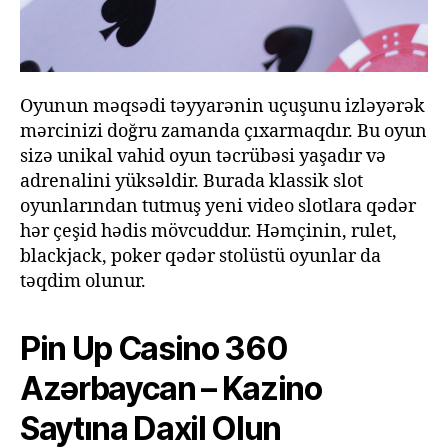
Oyunun məqsədi təyyarənin uçuşunu izləyərək
mərcinizi doğru zamanda çıxarmaqdır. Bu oyun
sizə unikal vahid oyun təcrübəsi yaşadır və
adrenalini yüksəldir. Burada klassik slot
oyunlarından tutmuş yeni video slotlara qədər
hər çeşid hədis mövcuddur. Həmçinin, rulet,
blackjack, poker qədər stolüstü oyunlar da
təqdim olunur.
Pin Up Casino 360
Azərbaycan – Kazino
Saytına Daxil Olun