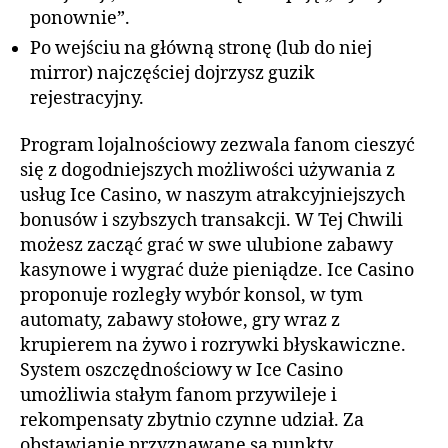
ponownie”.
Po wejściu na główną stronę (lub do niej
mirror) najczęściej dojrzysz guzik
rejestracyjny.
Program lojalnościowy zezwala fanom cieszyć
się z dogodniejszych możliwości używania z
usług Ice Casino, w naszym atrakcyjniejszych
bonusów i szybszych transakcji. W Tej Chwili
możesz zacząć grać w swe ulubione zabawy
kasynowe i wygrać duże pieniądze. Ice Casino
proponuje rozległy wybór konsol, w tym
automaty, zabawy stołowe, gry wraz z
krupierem na żywo i rozrywki błyskawiczne.
System oszczędnościowy w Ice Casino
umożliwia stałym fanom przywileje i
rekompensaty zbytnio czynne udział. Za
obstawianie przyznawane są punkty