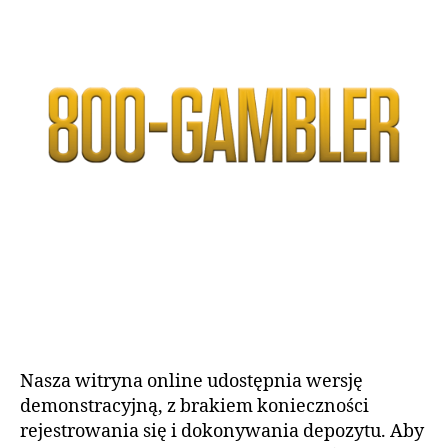
Nasza witryna online udostępnia wersję
demonstracyjną, z brakiem konieczności
rejestrowania się i dokonywania depozytu. Aby