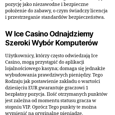
pozycję jako niezawodne i bezpieczne
położenie do zabawy, o czym świadczy licencja
i przestrzeganie standardów bezpieczeństwa.
W Ice Casino Odnajdziemy
Szeroki Wybór Komputerów
Użytkownicy, którzy często odwiedzają Ice
Casino, mogą przystąpić do aplikacji
lojalnościowego kasyna; domaga się jednakże
wybudowania prawdziwych pieniędzy. Tego
Rodzaju jak postawienie zakładu o wartości
dziesięciu EUR gwarantuje graczowi 1
bezpłatny pozycja. Ilość otrzymanych punktów
jest zależna od momentu statusu gracza w
stopniu VIP. Oprócz Tego punkty te można
wymienić na oryginalne pieniądze.