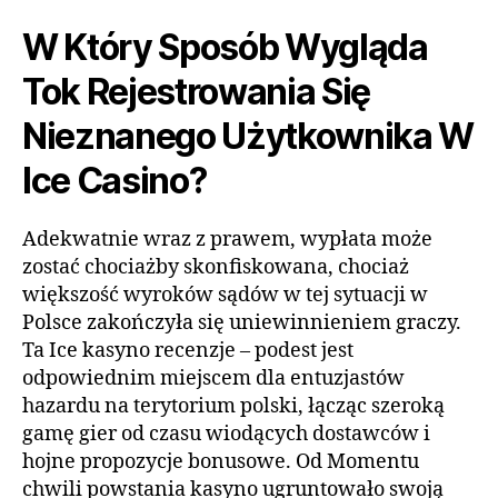
W Który Sposób Wygląda
Tok Rejestrowania Się
Nieznanego Użytkownika W
Ice Casino?
Adekwatnie wraz z prawem, wypłata może
zostać chociażby skonfiskowana, chociaż
większość wyroków sądów w tej sytuacji w
Polsce zakończyła się uniewinnieniem graczy.
Ta Ice kasyno recenzje – podest jest
odpowiednim miejscem dla entuzjastów
hazardu na terytorium polski, łącząc szeroką
gamę gier od czasu wiodących dostawców i
hojne propozycje bonusowe. Od Momentu
chwili powstania kasyno ugruntowało swoją