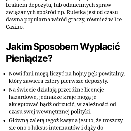
brakiem depozytu, lub odmiennych spraw
związanych spośród np. Ruletka jest od czasu
dawna popularna wśród graczy, również w Ice
Casino.
Jakim Sposobem Wypłacić
Pieniądze?
Nowi fani mogą liczyć na hojny pęk powitalny,
który zawiera cztery pierwsze depozyty.
Na świecie działają przeróżne licencje
hazardowe, jednakże kraje mogą je
akceptować bądź odrzucić, w zależności od
czasu swej wewnętrznej polityki.
Główną zaletą tegoż kasyna jest to, że troszczy
sie ono o luksus internautów i dąży do