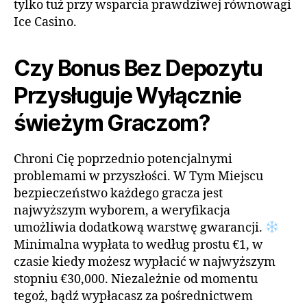
tylko tuż przy wsparcia prawdziwej równowagi
Ice Casino.
Czy Bonus Bez Depozytu
Przysługuje Wyłącznie
świeżym Graczom?
Chroni Cię poprzednio potencjalnymi
problemami w przyszłości. W Tym Miejscu
bezpieczeństwo każdego gracza jest
najwyższym wyborem, a weryfikacja
umożliwia dodatkową warstwę gwarancji.
Minimalna wypłata to według prostu €1, w
czasie kiedy możesz wypłacić w najwyższym
stopniu €30,000. Niezależnie od momentu
tegoż, bądź wypłacasz za pośrednictwem