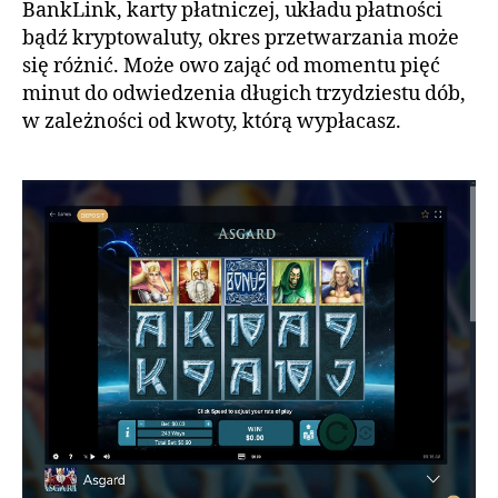
BankLink, karty płatniczej, układu płatności
bądź kryptowaluty, okres przetwarzania może
się różnić. Może owo zająć od momentu pięć
minut do odwiedzenia długich trzydziestu dób,
w zależności od kwoty, którą wypłacasz.