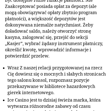
być dostępne różne funkcje płatności. Nie
Zaakceptować posiada opłat za depozyt (ale
mogą obowiązywać opłaty zbytnio program
płatności), a większość depozytów jest
dokonywana niemalże natychmiast. Żeby
doładować saldo, należy otworzyć stronę
kasyna, zalogować się, przejść do sekcji
„Kasjer”, wybrać żądany instrument płatniczy,
określić kwotę, wprowadzić informacje i
potwierdzić przelew.
Wraz Z naszej relacji przygotowanej na rzecz
Cię dowiesz się o mocnych i słabych stronicach
tego salonu konsol, rozpoznasz pozycje
przekazywane w bibliotece hazardowych
gierek internetowego.
Ice Casino jest to dzisiaj świeża marka, która
wytwarza różnorodne zabawy od czasu