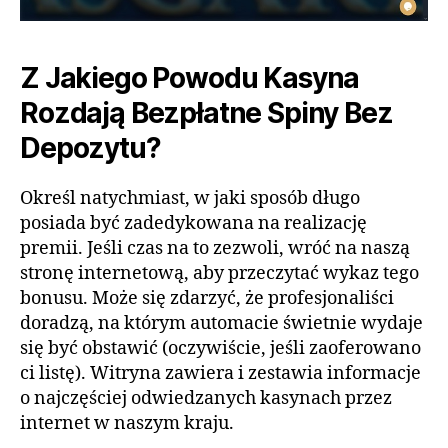
Z Jakiego Powodu Kasyna
Rozdają Bezpłatne Spiny Bez
Depozytu?
Określ natychmiast, w jaki sposób długo
posiada być zadedykowana na realizację
premii. Jeśli czas na to zezwoli, wróć na naszą
stronę internetową, aby przeczytać wykaz tego
bonusu. Może się zdarzyć, że profesjonaliści
doradzą, na którym automacie świetnie wydaje
się być obstawić (oczywiście, jeśli zaoferowano
ci listę). Witryna zawiera i zestawia informacje
o najczęściej odwiedzanych kasynach przez
internet w naszym kraju.