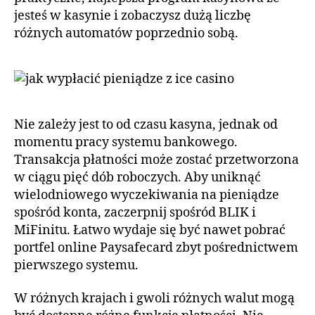
jesteś w kasynie i zobaczysz dużą liczbę
różnych automatów poprzednio sobą.
Nie zależy jest to od czasu kasyna, jednak od
momentu pracy systemu bankowego.
Transakcja płatności może zostać przetworzona
w ciągu pięć dób roboczych. Aby uniknąć
wielodniowego wyczekiwania na pieniądze
spośród konta, zaczerpnij spośród BLIK i
MiFinitu. Łatwo wydaje się być nawet pobrać
portfel online Paysafecard zbyt pośrednictwem
pierwszego systemu.
W różnych krajach i gwoli różnych walut mogą