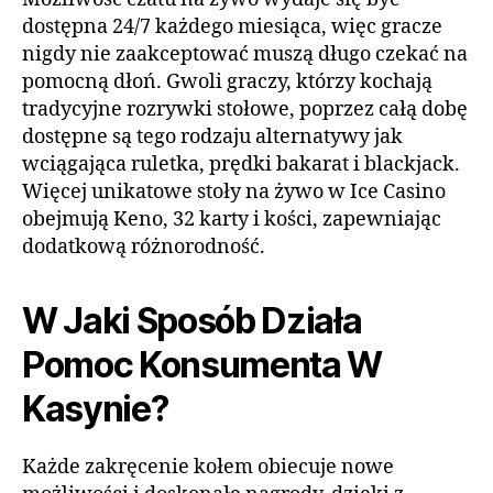
dostępna 24/7 każdego miesiąca, więc gracze
nigdy nie zaakceptować muszą długo czekać na
pomocną dłoń. Gwoli graczy, którzy kochają
tradycyjne rozrywki stołowe, poprzez całą dobę
dostępne są tego rodzaju alternatywy jak
wciągająca ruletka, prędki bakarat i blackjack.
Więcej unikatowe stoły na żywo w Ice Casino
obejmują Keno, 32 karty i kości, zapewniając
dodatkową różnorodność.
W Jaki Sposób Działa
Pomoc Konsumenta W
Kasynie?
Każde zakręcenie kołem obiecuje nowe