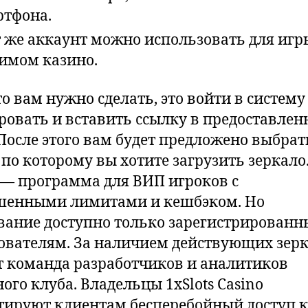
ртфона.
т же аккаунт можно использовать для игр
имом казино.
то вам нужно сделать, это войти в систему
ровать и вставить ссылку в предоставлен
 После этого вам будет предложено выбрат
 по которому вы хотите загрузить зеркало
 — программа для ВИП игроков с
енными лимитами и кешбэком. Но
вание доступно только зарегистрирован
ователям. За наличием действующих зер
т команда разработчиков и аналитиков
ого клуба. Владельцы 1xSlots Casino
тируют клиентам бесперебойный доступ к