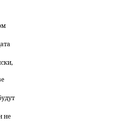
ом
дата
ски,
ве
будут
н не