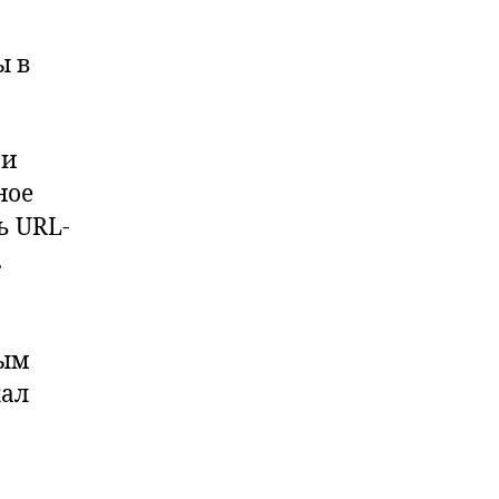
ы в
 и
ное
ь URL-
.
ным
кал