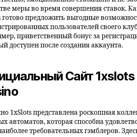
стве меры во время совершения ставок. К
ts готово предложить выгодные возможнос
истрированных пользователей своего клуб
мер, приветственный бонус за регистрац
ый доступен после создания аккаунта.
циальный Сайт 1xslots
ino
ино 1xSlots представлена роскошная колл
ых автоматов, которая способна удовлетв
наиболее требовательных гэмблеров. Здес