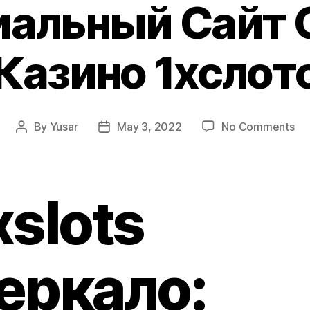
альный Сайт 
Казино 1хслот
By
Yusar
May 3, 2022
No Comments
xslots
еркало: