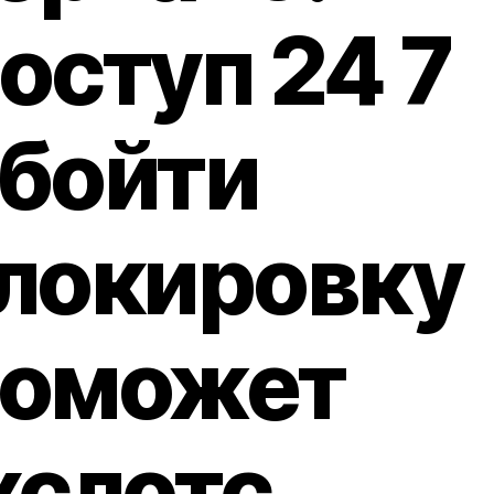
оступ 24 7
бойти
локировку
оможет
хслотс