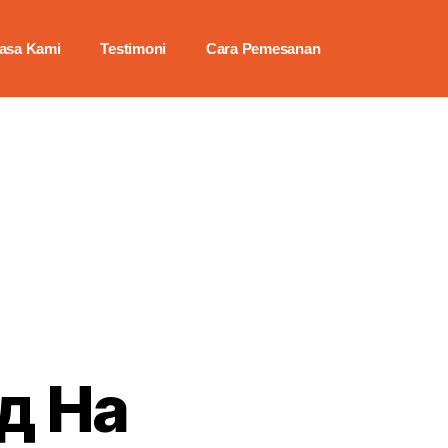
asa Kami
Testimoni
Cara Pemesanan
д На