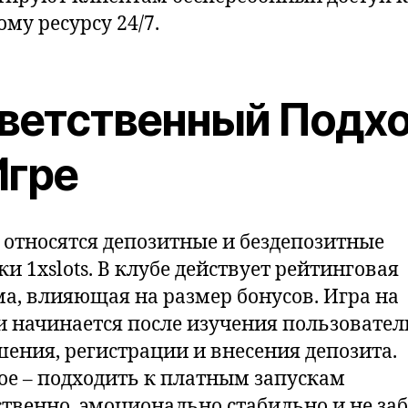
му ресурсу 24/7.
ветственный Подх
Игре
 относятся депозитные и бездепозитные
и 1xslots. В клубе действует рейтинговая
ма, влияющая на размер бонусов. Игра на
и начинается после изучения пользовател
шения, регистрации и внесения депозита.
ое – подходить к платным запускам
ственно, эмоционально стабильно и не за