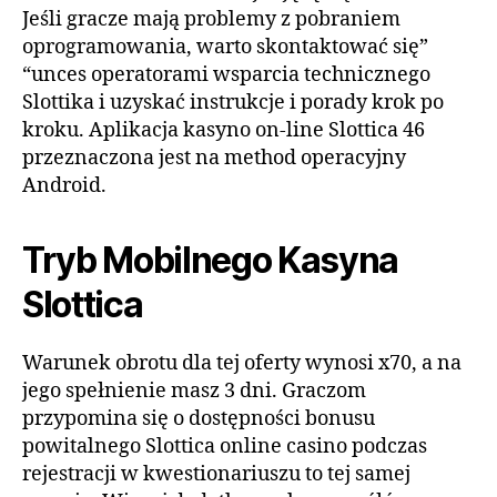
Jeśli gracze mają problemy z pobraniem
oprogramowania, warto skontaktować się”
“unces operatorami wsparcia technicznego
Slottika i uzyskać instrukcje i porady krok po
kroku. Aplikacja kasyno on-line Slottica 46
przeznaczona jest na method operacyjny
Android.
Tryb Mobilnego Kasyna
Slottica
Warunek obrotu dla tej oferty wynosi x70, a na
jego spełnienie masz 3 dni. Graczom
przypomina się o dostępności bonusu
powitalnego Slottica online casino podczas
rejestracji w kwestionariuszu to tej samej