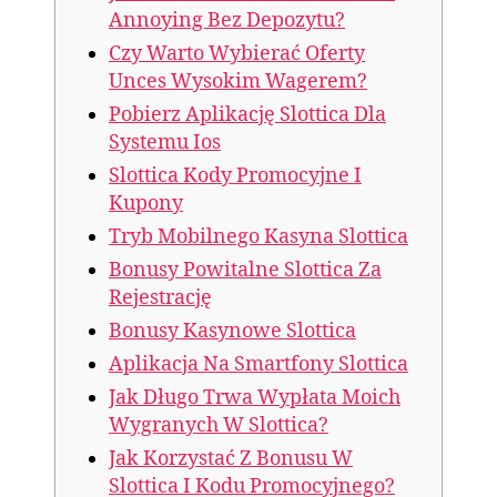
Annoying Bez Depozytu?
Czy Warto Wybierać Oferty
Unces Wysokim Wagerem?
Pobierz Aplikację Slottica Dla
Systemu Ios
Slottica Kody Promocyjne I
Kupony
Tryb Mobilnego Kasyna Slottica
Bonusy Powitalne Slottica Za
Rejestrację
Bonusy Kasynowe Slottica
Aplikacja Na Smartfony Slottica
Jak Długo Trwa Wypłata Moich
Wygranych W Slottica?
Jak Korzystać Z Bonusu W
Slottica I Kodu Promocyjnego?