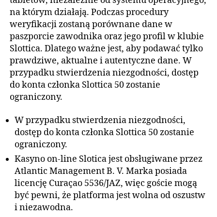
tabletów, niezależnie od systemu operacyjnego,
na którym działają. Podczas procedury
weryfikacji zostaną porównane dane w
paszporcie zawodnika oraz jego profil w klubie
Slottica. Dlatego ważne jest, aby podawać tylko
prawdziwe, aktualne i autentyczne dane. W
przypadku stwierdzenia niezgodności, dostęp
do konta członka Slottica 50 zostanie
ograniczony.
W przypadku stwierdzenia niezgodności,
dostęp do konta członka Slottica 50 zostanie
ograniczony.
Kasyno on-line Slotica jest obsługiwane przez
Atlantic Management B. V. Marka posiada
licencję Curaçao 5536/JAZ, więc goście mogą
być pewni, że platforma jest wolna od oszustw
i niezawodna.