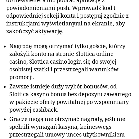
do newslettera lub pobrać aplikację z
powiadomieniami push. Wprowadź kod t
odpowiedniej sekcji konta i postępuj zgodnie z
instrukcjami wyświetlanymi na ekranie, aby
zakończyć aktywację.
Nagrodę mogą otrzymać tylko goście, którzy
założyli konto na stronie Slottica online
casino, Slottica casino login się do swojej
osobistej szafki i przestrzegali warunków
promocji.
Zawsze istnieje duży wybór bonusów, od
Slottica kasyno bonus bez depozytu zawartego
w pakiecie oferty powitalnej po wspomniany
powyżej cashback.
Gracze mogą nie otrzymać nagrody, jeśli nie
spełnili wymagań kasyna, keineswegs
przestrzegali umowy unces użytkownikiem