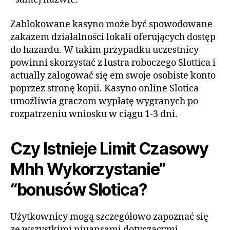
Zablokowane kasyno może być spowodowane
zakazem działalności lokali oferujących dostęp
do hazardu. W takim przypadku uczestnicy
powinni skorzystać z lustra roboczego Slottica i
actually zalogować się em swoje osobiste konto
poprzez stronę kopii. Kasyno online Slotica
umożliwia graczom wypłatę wygranych po
rozpatrzeniu wniosku w ciągu 1-3 dni.
Czy Istnieje Limit Czasowy
Mhh Wykorzystanie”
“bonusów Slotica?
Użytkownicy mogą szczegółowo zapoznać się
ze wszystkimi niuansami dotyczącymi