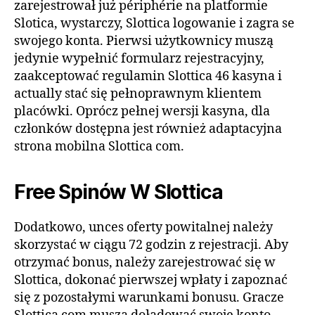
zarejestrował już périphérie na platformie
Slotica, wystarczy, Slottica logowanie i zagra se
swojego konta. Pierwsi użytkownicy muszą
jedynie wypełnić formularz rejestracyjny,
zaakceptować regulamin Slottica 46 kasyna i
actually stać się pełnoprawnym klientem
placówki. Oprócz pełnej wersji kasyna, dla
członków dostępna jest również adaptacyjna
strona mobilna Slottica com.
Free Spinów W Slottica
Dodatkowo, unces oferty powitalnej należy
skorzystać w ciągu 72 godzin z rejestracji. Aby
otrzymać bonus, należy zarejestrować się w
Slottica, dokonać pierwszej wpłaty i zapoznać
się z pozostałymi warunkami bonusu. Gracze