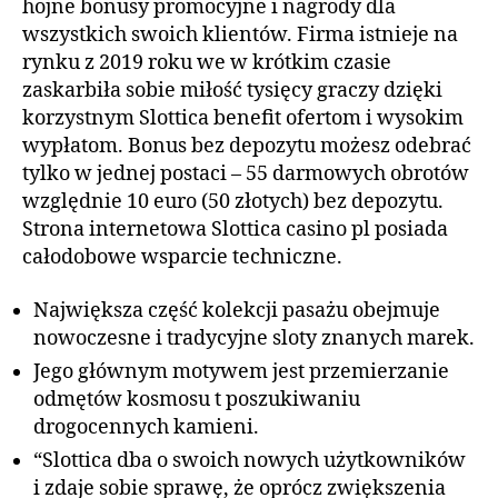
hojne bonusy promocyjne i nagrody dla
wszystkich swoich klientów. Firma istnieje na
rynku z 2019 roku we w krótkim czasie
zaskarbiła sobie miłość tysięcy graczy dzięki
korzystnym Slottica benefit ofertom i wysokim
wypłatom. Bonus bez depozytu możesz odebrać
tylko w jednej postaci – 55 darmowych obrotów
względnie 10 euro (50 złotych) bez depozytu.
Strona internetowa Slottica casino pl posiada
całodobowe wsparcie techniczne.
Największa część kolekcji pasażu obejmuje
nowoczesne i tradycyjne sloty znanych marek.
Jego głównym motywem jest przemierzanie
odmętów kosmosu t poszukiwaniu
drogocennych kamieni.
“Slottica dba o swoich nowych użytkowników
i zdaje sobie sprawę, że oprócz zwiększenia