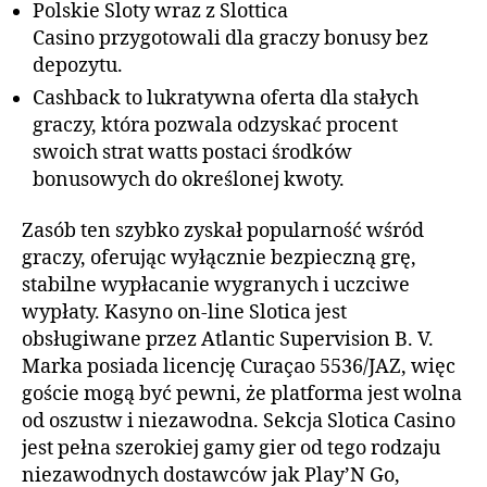
Polskie Sloty wraz z Slottica
Casino przygotowali dla graczy bonusy bez
depozytu.
Cashback to lukratywna oferta dla stałych
graczy, która pozwala odzyskać procent
swoich strat watts postaci środków
bonusowych do określonej kwoty.
Zasób ten szybko zyskał popularność wśród
graczy, oferując wyłącznie bezpieczną grę,
stabilne wypłacanie wygranych i uczciwe
wypłaty. Kasyno on-line Slotica jest
obsługiwane przez Atlantic Supervision B. V.
Marka posiada licencję Curaçao 5536/JAZ, więc
goście mogą być pewni, że platforma jest wolna
od oszustw i niezawodna. Sekcja Slotica Casino
jest pełna szerokiej gamy gier od tego rodzaju
niezawodnych dostawców jak Play’N Go,