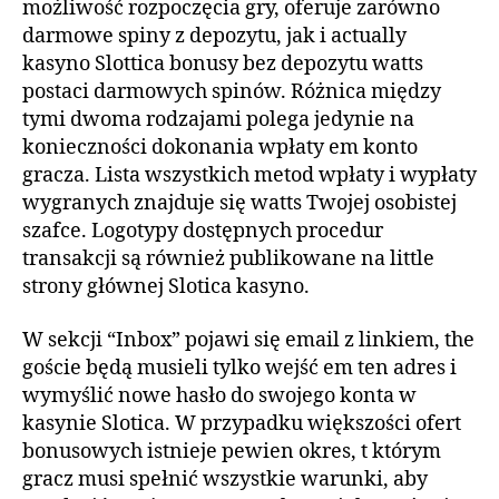
możliwość rozpoczęcia gry, oferuje zarówno
darmowe spiny z depozytu, jak i actually
kasyno Slottica bonusy bez depozytu watts
postaci darmowych spinów. Różnica między
tymi dwoma rodzajami polega jedynie na
konieczności dokonania wpłaty em konto
gracza. Lista wszystkich metod wpłaty i wypłaty
wygranych znajduje się watts Twojej osobistej
szafce. Logotypy dostępnych procedur
transakcji są również publikowane na little
strony głównej Slotica kasyno.
W sekcji “Inbox” pojawi się email z linkiem, the
goście będą musieli tylko wejść em ten adres i
wymyślić nowe hasło do swojego konta w
kasynie Slotica. W przypadku większości ofert
bonusowych istnieje pewien okres, t którym
gracz musi spełnić wszystkie warunki, aby