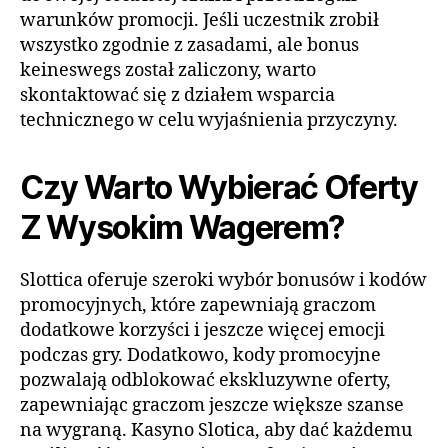
warunków promocji. Jeśli uczestnik zrobił
wszystko zgodnie z zasadami, ale bonus
keineswegs został zaliczony, warto
skontaktować się z działem wsparcia
technicznego w celu wyjaśnienia przyczyny.
Czy Warto Wybierać Oferty
Z Wysokim Wagerem?
Slottica oferuje szeroki wybór bonusów i kodów
promocyjnych, które zapewniają graczom
dodatkowe korzyści i jeszcze więcej emocji
podczas gry. Dodatkowo, kody promocyjne
pozwalają odblokować ekskluzywne oferty,
zapewniając graczom jeszcze większe szanse
na wygraną. Kasyno Slotica, aby dać każdemu