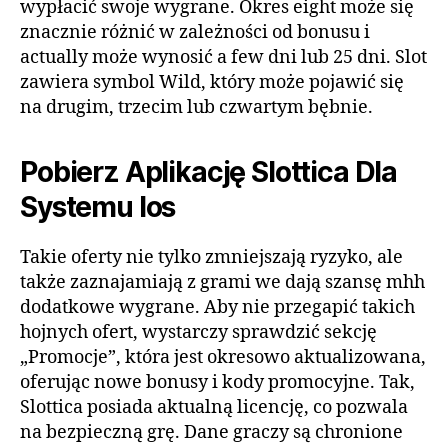
wypłacić swoje wygrane. Okres eight może się
znacznie różnić w zależności od bonusu i
actually może wynosić a few dni lub 25 dni. Slot
zawiera symbol Wild, który może pojawić się
na drugim, trzecim lub czwartym bębnie.
Pobierz Aplikację Slottica Dla
Systemu Ios
Takie oferty nie tylko zmniejszają ryzyko, ale
także zaznajamiają z grami we dają szansę mhh
dodatkowe wygrane. Aby nie przegapić takich
hojnych ofert, wystarczy sprawdzić sekcję
„Promocje”, która jest okresowo aktualizowana,
oferując nowe bonusy i kody promocyjne. Tak,
Slottica posiada aktualną licencję, co pozwala
na bezpieczną grę. Dane graczy są chronione