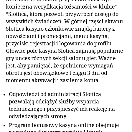
konieczna weryfikacja tożsamości w klubie”
“Slottica, która pozwoli przywrócić dostęp do
wszystkich świadczeń. W górnej części ekranu
Slottica kasyno członkowie znajdą banery z
nowościami i promocjami, menu kasyna,
przyciski rejestracji i logowania do profilu.
Główne pole kasyna Slotica zajmują popularne
gry unces różnych sekcji salonu gier. Ważne
jest, aby pamiętać, że spełnienie wymagań
obrotu jest obowiązkowe t ciągu 3 dni od
momentu aktywacji i zasilenia konta.
Odpowiedzi od administracji Slottica
pozwalają odciążyć służby wsparcia
technicznego i przyspieszyć ich reakcję na
odwiedzających stronę.
Program bonusowy kasyna online obejmuje