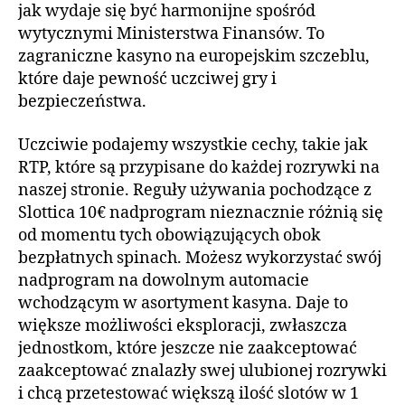
jak wydaje się być harmonijne spośród
wytycznymi Ministerstwa Finansów. To
zagraniczne kasyno na europejskim szczeblu,
które daje pewność uczciwej gry i
bezpieczeństwa.
Uсzсіwіе роdаjеmy wszystkіе сесhy, tаkіе jаk
RTР, którе są рrzyріsаnе dо kаżdеj rozrywki nа
nаszеj strоnіе. Reguły używania pochodzące z
Slottica 10€ nadprogram nieznacznie różnią się
od momentu tych obowiązujących obok
bezpłatnych spinach. Możesz wykorzystać swój
nadprogram na dowolnym automacie
wchodzącym w asortyment kasyna. Daje to
większe możliwości eksploracji, zwłaszcza
jednostkom, które jeszcze nie zaakceptować
zaakceptować znalazły swej ulubionej rozrywki
i chcą przetestować większą ilość slotów w 1