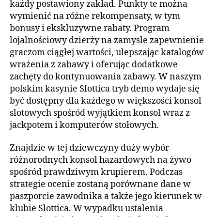
każdy postawiony zakład. Punkty te można
wymienić na różne rekompensaty, w tym
bonusy i ekskluzywne rabaty. Program
lojalnościowy dzierży na zamysle zapewnienie
graczom ciągłej wartości, ulepszając katalogów
wrażenia z zabawy i oferując dodatkowe
zachęty do kontynuowania zabawy. W naszym
polskim kasynie Slottica tryb demo wydaje się
być dostępny dla każdego w większości konsol
slotowych spośród wyjątkiem konsol wraz z
jackpotem i komputerów stołowych.
Znajdzie w tej dziewczyny duży wybór
różnorodnych konsol hazardowych na żywo
spośród prawdziwym krupierem. Podczas
strategie ocenie zostaną porównane dane w
paszporcie zawodnika a także jego kierunek w
klubie Slottica. W wypadku ustalenia