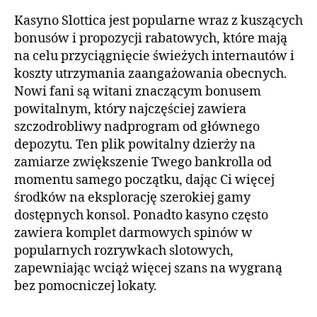
Kasyno Slottica jest popularne wraz z kuszących
bonusów i propozycji rabatowych, które mają
na celu przyciągnięcie świeżych internautów i
koszty utrzymania zaangażowania obecnych.
Nowi fani są witani znaczącym bonusem
powitalnym, który najczęściej zawiera
szczodrobliwy nadprogram od głównego
depozytu. Ten plik powitalny dzierży na
zamiarze zwiększenie Twego bankrolla od
momentu samego początku, dając Ci więcej
środków na eksplorację szerokiej gamy
dostępnych konsol. Ponadto kasyno często
zawiera komplet darmowych spinów w
popularnych rozrywkach slotowych,
zapewniając wciąż więcej szans na wygraną
bez pomocniczej lokaty.