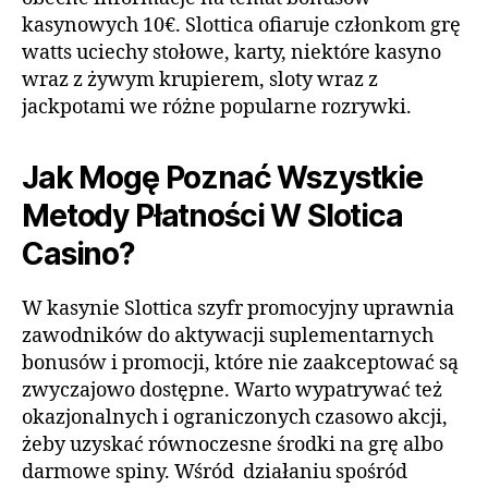
kasynowych 10€. Slottica ofiaruje członkom grę
watts uciechy stołowe, karty, niektóre kasyno
wraz z żywym krupierem, sloty wraz z
jackpotami we różne popularne rozrywki.
Jak Mogę Poznać Wszystkie
Metody Płatności W Slotica
Casino?
W kasynie Slottica szyfr promocyjny uprawnia
zawodników do aktywacji suplementarnych
bonusów i promocji, które nie zaakceptować są
zwyczajowo dostępne. Warto wypatrywać też
okazjonalnych i ograniczonych czasowo akcji,
żeby uzyskać równoczesne środki na grę albo
darmowe spiny. Wśród działaniu spośród