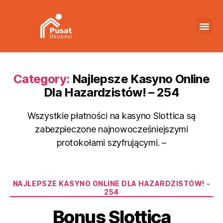
Category:
Najlepsze Kasyno Online
Dla Hazardzistów! – 254
Wszystkie płatności na kasyno Slottica są
zabezpieczone najnowocześniejszymi
protokołami szyfrującymi. –
NAJLEPSZE KASYNO ONLINE DLA HAZARDZISTÓW! -
254
Bonus Slottica