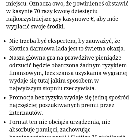
miejscu. Oznacza owo, że powinieneś obstawić
w kasynie 70 razy kwotę dziesięciu
najkorzystniejsze gry kasynowe €, aby móc
wypłacić swoje środki.
Nie trzeba być ekspertem, by zauważyć, że
Slottica darmowa lada jest to świetna okazja.
Nasza główna gra na prawdziwe pieniądze
odrzucić będzie obarczona żadnym ryzykiem
finansowym, lecz szansa uzyskania wygranej
wydaje się tutaj jakim sposobem w
najwyższym stopniu rzeczywista.
Promocja bez ryzyka wydaje się jedną spośród
najczęściej poszukiwanych premii przez
internautów.
Format ten nie obciąża urządzenia, nie
absorbuje pamięci, zachowując