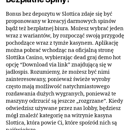
Bonus bez depozytu w Slottica zdaje się być
proponowany w kreacyj darmowych spinów
bądź też bezpłatnej biura. Możesz wybrać jeden
wraz z wariantów, by rozpocząć swoją przygodę
pochodzące wraz z tymże kasynem. Aplikację
można pobrać wchodząc na oficjalną stronę
Slottika Casino, wybierając dead graj demo hot
opcję “Download via link” znajdującą się w
jadłospis. Rozumiemy, że możesz być nimi
zainteresowany, ponieważ świeże wyroby
często mają możliwość natychmiastowego
rozdawania dużych wygranych, ponieważ te
maszyny odrzucić są jeszcze „rozgrzane”. Kiedy
odwiedzisz używane przez nas lobby, będziesz
mógł znaleźć kategorię na witrynie kasyna
Slottica, która powie Ci, które spośród nich są