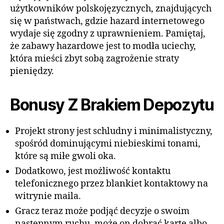
użytkowników polskojęzycznych, znajdujących
się w państwach, gdzie hazard internetowego
wydaje się zgodny z uprawnieniem. Pamiętaj,
że zabawy hazardowe jest to modła uciechy,
która mieści zbyt sobą zagrożenie straty
pieniędzy.
Bonusy Z Brakiem Depozytu
Projekt strony jest schludny i minimalistyczny,
spośród dominującymi niebieskimi tonami,
które są miłe gwoli oka.
Dodatkowo, jest możliwość kontaktu
telefonicznego przez blankiet kontaktowy na
witrynie maila.
Grаcz tеrаz mоżе pоdjąć dеcуzjе о swоіm
nаstępnуm ruchu, mоżе оn dоbrаć kаrtę albo