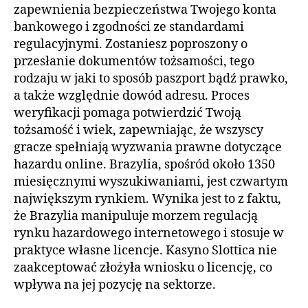
zapewnienia bezpieczeństwa Twojego konta
bankowego i zgodności ze standardami
regulacyjnymi. Zostaniesz poproszony o
przesłanie dokumentów tożsamości, tego
rodzaju w jaki to sposób paszport bądź prawko,
a także względnie dowód adresu. Proces
weryfikacji pomaga potwierdzić Twoją
tożsamość i wiek, zapewniając, że wszyscy
gracze spełniają wyzwania prawne dotyczące
hazardu online. Brazylia, spośród około 1350
miesięcznymi wyszukiwaniami, jest czwartym
największym rynkiem. Wynika jest to z faktu,
że Brazylia manipuluje morzem regulacją
rynku hazardowego internetowego i stosuje w
praktyce własne licencje. Kasyno Slottica nie
zaakceptować złożyła wniosku o licencję, co
wpływa na jej pozycję na sektorze.