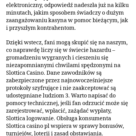
elektroniczny, odpowiedź nadeszła już na kilku
minutach, jakim sposobem świadczy o dużym
zaangażowaniu kasyna w pomoc bieżącym, jak
i przyszłym kontrahentom.
Dzięki wstecz, fani mogą skupić się na naszym,
co naprawdę liczy się w świecie hazardu –
gromadzeniu wygranych i cieszeniu się
niezapomnianymi chwilami spędzonymi na
Slottica Casino. Dane zawodników są
zabezpieczone przez najnowocześniejsze
protokoły szyfrujące i nie zaakceptować są
udostępniane ludziom 3. Warto napisać do
pomocy technicznej, jeśli fan odrzucić może się
zarejestrować, wpłacić, zażądać wypłaty,
Slottica logowanie. Obsługa konsumenta
Slottica casino pl wspiera w sprawy bonusów,
turniejów, loterii i zasad obstawiania.