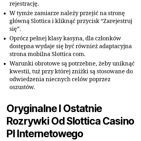
rejestrację.
W tymże zamiarze należy przejść na stronę
główną Slottica i kliknąć przycisk “Zarejestruj
się”.
Oprócz pełnej klasy kasyna, dla członków
dostępna wydaje się być również adaptacyjna
strona mobilna Slottica com.
Warunki obrotowe są potrzebne, żeby uniknąć
kwestii, tuż przy której zniżki są stosowane do
odwiedzenia niecnych celów poprzez
oszustów.
Oryginalne I Ostatnie
Rozrywki Od Slottica Casino
Pl Internetowego