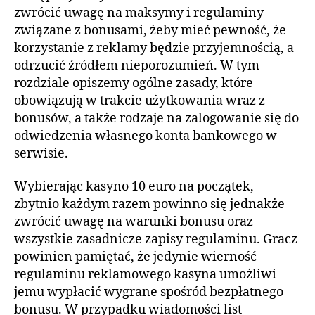
zwrócić uwagę na maksymy i regulaminy
związane z bonusami, żeby mieć pewność, że
korzystanie z reklamy będzie przyjemnością, a
odrzucić źródłem nieporozumień. W tym
rozdziale opiszemy ogólne zasady, które
obowiązują w trakcie użytkowania wraz z
bonusów, a także rodzaje na zalogowanie się do
odwiedzenia własnego konta bankowego w
serwisie.
Wybierając kasyno 10 euro na początek,
zbytnio każdym razem powinno się jednakże
zwrócić uwagę na warunki bonusu oraz
wszystkie zasadnicze zapisy regulaminu. Gracz
powinien pamiętać, że jedynie wierność
regulaminu reklamowego kasyna umożliwi
jemu wypłacić wygrane spośród bezpłatnego
bonusu. W przypadku wiadomości list