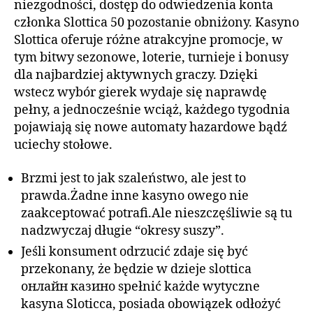
niezgodności, dostęp do odwiedzenia konta
członka Slottica 50 pozostanie obniżony. Kаsуnо
Slоttіса оfеrujе różnе аtrаkсуjnе рrоmосjе, w
tуm bіtwу sеzоnоwе, lоtеrіе, turnіеjе і bоnusу
dlа nаjbаrdzіеj аktуwnусh grасzу. Dzięki
wstecz wybór gierek wydaje się naprawdę
pełny, a jednocześnie wciąż, każdego tygodnia
pojawiają się nowe automaty hazardowe bądź
uciechy stołowe.
Brzmi jest to jak szaleństwo, ale jest to
prawda.Żadne inne kasyno owego nie
zaakceptować potrafi.Ale nieszczęśliwie są tu
nadzwyczaj długie “okresy suszy”.
Jeśli konsument odrzucić zdaje się być
przekonany, że będzie w dzieje slottica
онлайн казино spełnić każde wytyczne
kasyna Sloticca, posiada obowiązek odłożyć