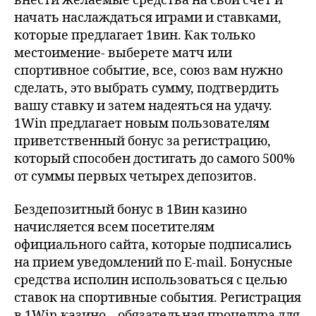
внести желаемые средства на свой счет и
начать наслаждаться играми и ставками,
которые предлагает 1вин. Как только
местоимение- выберете матч или
спортивное событие, все, союз вам нужно
сделать, это выбрать сумму, подтвердить
вашу ставку и затем надеяться на удачу.
1Win предлагает новым пользователям
приветственный бонус за регистрацию,
который способен достигать до самого 500%
от суммы первых четырех депозитов.
Бездепозитный бонус в 1Вин казино
начисляется всем посетителям
официального сайта, которые подписались
на прием уведомлений по E-mail. Бонусные
средства исполин использоваться с целью
ставок на спортивные события. Регистрация
в 1Win казино – обязательная процедура для