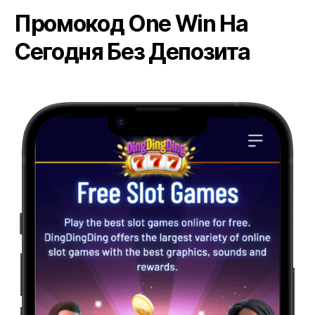
Промокод One Win На
Сегодня Без Депозита