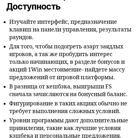
Доступность
Изучайте интерфейс, предназначение
клавиш на панели управления, результаты
раундов.
Для того, чтобы подогреть азарт заядлых
игроков, а так же пробудить интерес
только начинающих, в разделе бонусов и
акций 1Win местоимение- найдете массу
предложений от игровой платформы.
В разница от кешбэка, выигрыши FS
сначала зачисляются на бонусный баланс.
Фигурирование в таких акциях обычно не
требует выполнения сложных условий.
Уровни программы дают дополнительные
привилегии, такие как лучшие условия
кэшбека и персональные предложения.