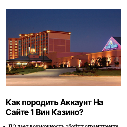
Как породить Аккаунт На
Сайте 1 Вин Казино?
ПО дает возможность обойти ограничение,