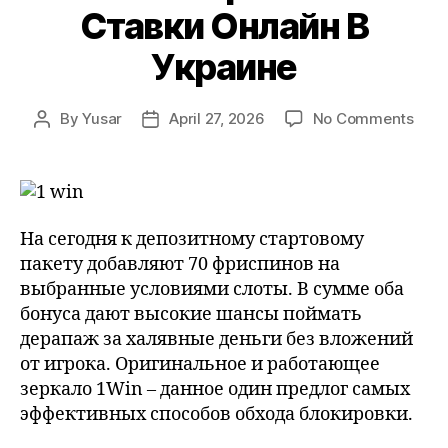
Ставки Онлайн В
Украине
By
Yusar
April 27, 2026
No Comments
На сегодня к депозитному стартовому
пакету добавляют 70 фриспинов на
выбранные условиями слоты. В сумме оба
бонуса дают высокие шансы поймать
дерапаж за халявные деньги без вложений
от игрока. Оригинальное и работающее
зеркало 1Win – данное один предлог самых
эффективных способов обхода блокировки.