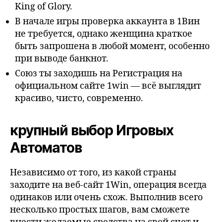
King of Glory.
В начале игры проверка аккаунта в 1Вин
не требуется, однако женщина краткое
быть запрошена в любой момент, особенно
при выводе банкнот.
Союз ты заходишь на Регистрация на
официальном сайте 1win — всё выглядит
красиво, чисто, современно.
крупный выбор Игровых
Автоматов
Независимо от того, из какой страны
заходите на веб-сайт 1Win, операция всегда
одинаков или очень схож. Выполнив всего
несколько простых шагов, вам сможете