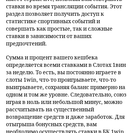
ставки во время трансляции события. Этот
раздел позволяет получить доступ к
статистике спортивных событий и
совершать как простые, так и сложные
ставки в зависимости от ваших
предпочтений.
Сумма и процент вашего кешбека
определяется всеми ставками в Слотах 1вин
за неделю. То есть, вы постоянно играете в
слоты 1win, что-то проигрываете, что-то
выигрываете, сохраняя баланс примерно на
одном и том же уровне. Следовательно, союз
играя в ноль или небольшой минус, можно
рассчитывать на существенный
возвращение средств и даже заработок. Для
отыгрыша бонусных средств, вам
необходимо осуществлять ставки в БК 1win