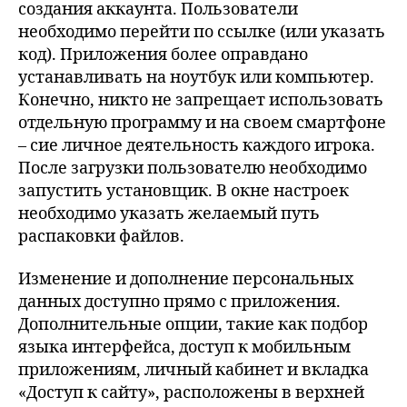
создания аккаунта. Пользователи
необходимо перейти по ссылке (или указать
код). Приложения более оправдано
устанавливать на ноутбук или компьютер.
Конечно, никто не запрещает использовать
отдельную программу и на своем смартфоне
– сие личное деятельность каждого игрока.
После загрузки пользователю необходимо
запустить установщик. В окне настроек
необходимо указать желаемый путь
распаковки файлов.
Изменение и дополнение персональных
данных доступно прямо с приложения.
Дополнительные опции, такие как подбор
языка интерфейса, доступ к мобильным
приложениям, личный кабинет и вкладка
«Доступ к сайту», расположены в верхней