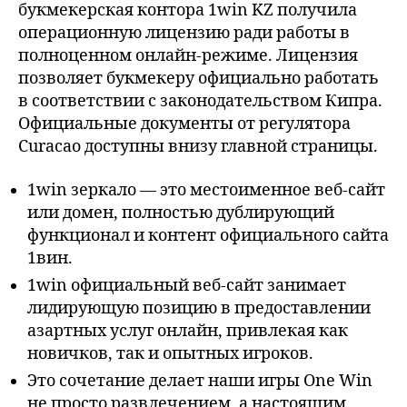
букмекерская контора 1win KZ получила
операционную лицензию ради работы в
полноценном онлайн-режиме. Лицензия
позволяет букмекеру официально работать
в соответствии с законодательством Кипра.
Официальные документы от регулятора
Curacao доступны внизу главной страницы.
1win зеркало — это местоименное веб-сайт
или домен, полностью дублирующий
функционал и контент официального сайта
1вин.
1win официальный веб-сайт занимает
лидирующую позицию в предоставлении
азартных услуг онлайн, привлекая как
новичков, так и опытных игроков.
Это сочетание делает наши игры One Win
не просто развлечением, а настоящим