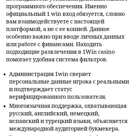
программного обеспечения. Именно
официальный 1 win вход обязуется, словно
вам взаимодействуете с настоящей
платформой, а не с ее копией. Данное
особенно важно при вводе личных данных
или работе с финансами. Находить
подходящие развлечения в 1Win casino
помогает удобная система фильтров.
Администрация 1win сверяет
персональные данные игрока с реальными
и подтверждает статус
верифицированного пользователя.
Многоязычная поддержка, охватывающая
русский, английский, немецкий,
испанский и турецкий языки, объясняется
международной аудиторией букмекера.