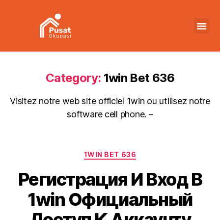
Category:
1win Bet 636
Visitez notre web site officiel 1win ou utilisez notre
software cell phone. –
1WIN BET 636
Регистрация И Вход В
1win Официальный
Доступ К Аккаунту