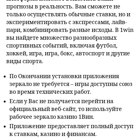
прогнозы в реальность. Вам сможете не
только осуществлять обычные ставки, но и
экспериментировать с экспрессами, лайв-
пари, комбинировать разные исходы. В 1win
вы найдете множество разнообразных
спортивных событий, включая футбол,
хоккей, игра, игра, бокс, автоспорт и другие
виды спорта.
По Окончании установки приложения
зеркало не требуется – игры доступны союз
во время технических работ.
Если у Вас не получается перейти на
официальный веб-сайт, то используйте
рабочее зеркало казино 1Вин.
Приложение предоставляет полный доступ
к ставкам, казино и финансам.