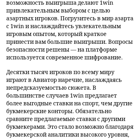
возможность выигрыша делают 1win
привлекательным выбором с целью
азартных игроков. Погрузитесь в мир азарта
с 1win и наслаждайтесь увлекательным
игровым опытом, который краткое
принести вам большие выигрыши. Вопросы
безопасности решены — на платформе
используется современное шифрование.
Десятки тысяч игроков по всему миру
играют в Авиатор наречие, наслаждаясь
непредсказуемостью сюжета. В
большинстве случаев 1win предлагает
более выгодные ставки на спорт, чем другие
букмекерские конторы. Обязательно
сравните предлагаемые ставки с другими
букмекерами. Это стало возможно благодаря
букмекерской аналитики высокого уровня,