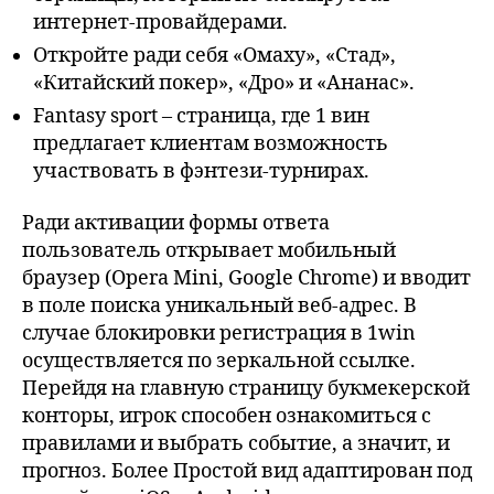
интернет-провайдерами.
Откройте ради себя «Омаху», «Стад»,
«Китайский покер», «Дро» и «Ананас».
Fantasy sport – страница, где 1 вин
предлагает клиентам возможность
участвовать в фэнтези-турнирах.
Ради активации формы ответа
пользователь открывает мобильный
браузер (Opera Mini, Google Chrome) и вводит
в поле поиска уникальный веб-адрес. В
случае блокировки регистрация в 1win
осуществляется по зеркальной ссылке.
Перейдя на главную страницу букмекерской
конторы, игрок способен ознакомиться с
правилами и выбрать событие, а значит, и
прогноз. Более Простой вид адаптирован под