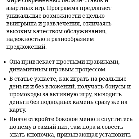
мире современных онлайн-ставок и
азартных игр. Программа предлагает
уникальные возможности с целью
выигрыша и развлечения, отличаясь
высоким качеством обслуживания,
надежностью и разнообразием
предложений.
Она привлекает простыми правилами,
динамичным игровым процессом.
В статье узнаете, как играть на реальные
деньги и без вложений, получать бонусы и
промокоды за активную игру, выводить
деньги без подводных камень сразу же на
карту.
Иначе откройте боковое меню и спуститесь
по нему в самый низ, там пора и совесть
знать кнопочка, призывающая установить