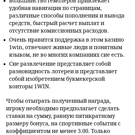
Большинство гемблеров привлекает
удобная навигация по страницам,
различные способы пополнения и вывода
средств, быстрый расчет выплат и
отсутствие комиссионных расходов.
Очень нравится поддержка в этом казино
1win, отвечают живые люди и понятным
языком, не во многих компаниях сие есть.
Сие развлечение представляет собой
разновидность лотереи и представляет
собой изобретением букмекерской
конторы 1WIN.
Чтобы отыграть полученный награда,
игроку необходимо предполагает сделать
ставки на сумму, равную пятикратному
размеру бонуса, на спортивные события с
коэффициентом не менее 3.00. Только