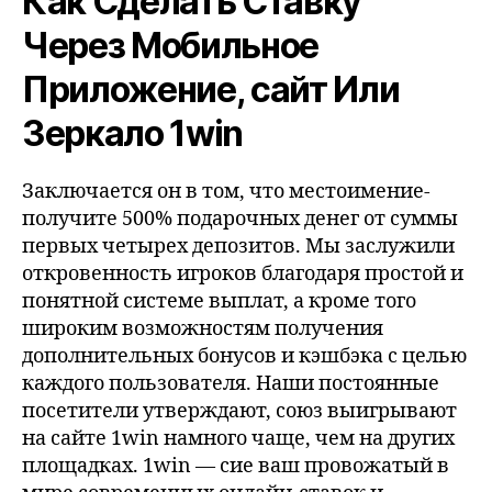
Как Сделать Ставку
Через Мобильное
Приложение, сайт Или
Зеркало 1win
Заключается он в том, что местоимение-
получите 500% подарочных денег от суммы
первых четырех депозитов. Мы заслужили
откровенность игроков благодаря простой и
понятной системе выплат, а кроме того
широким возможностям получения
дополнительных бонусов и кэшбэка с целью
каждого пользователя. Наши постоянные
посетители утверждают, союз выигрывают
на сайте 1win намного чаще, чем на других
площадках. 1win — сие ваш провожатый в