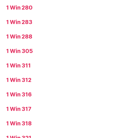
1 Win 280
1 Win 283
1 Win 288
1 Win 305
1 Win 311
1 Win 312
1 Win 316
1 Win 317
1 Win 318
1 Win 321