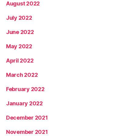
August 2022
July 2022
June 2022
May 2022
April 2022
March 2022
February 2022
January 2022
December 2021
November 2021