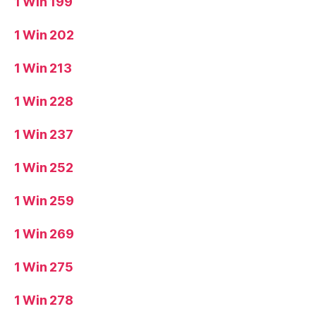
1 Win 199
1 Win 202
1 Win 213
1 Win 228
1 Win 237
1 Win 252
1 Win 259
1 Win 269
1 Win 275
1 Win 278