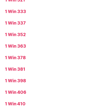
1 Win 333
1 Win 337
1 Win 352
1 Win 363
1 Win 378
1 Win 381
1 Win 398
1 Win 406
1 Win 410