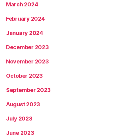
March 2024
February 2024
January 2024
December 2023
November 2023
October 2023
September 2023
August 2023
July 2023
June 2023