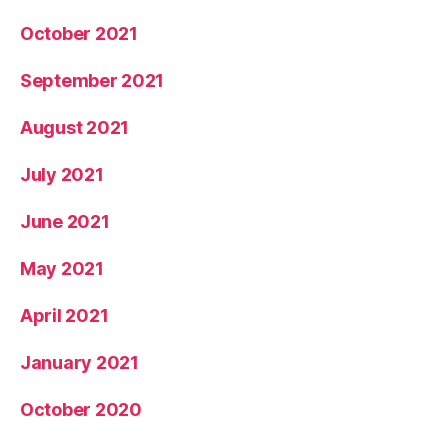
October 2021
September 2021
August 2021
July 2021
June 2021
May 2021
April 2021
January 2021
October 2020