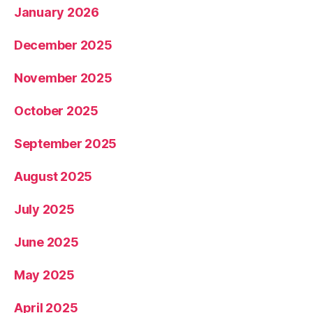
January 2026
December 2025
November 2025
October 2025
September 2025
August 2025
July 2025
June 2025
May 2025
April 2025