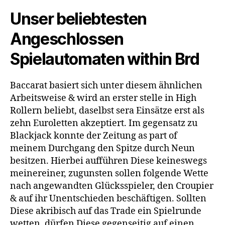
Unser beliebtesten
Angeschlossen
Spielautomaten within Brd
Baccarat basiert sich unter diesem ähnlichen
Arbeitsweise & wird an erster stelle in High
Rollern beliebt, daselbst sera Einsätze erst als
zehn Euroletten akzeptiert. Im gegensatz zu
Blackjack konnte der Zeitung as part of
meinem Durchgang den Spitze durch Neun
besitzen. Hierbei aufführen Diese keineswegs
meinereiner, zugunsten sollen folgende Wette
nach angewandten Glücksspieler, den Croupier
& auf ihr Unentschieden beschäftigen. Sollten
Diese akribisch auf das Trade ein Spielrunde
wetten, dürfen Diese gegenseitig auf einen