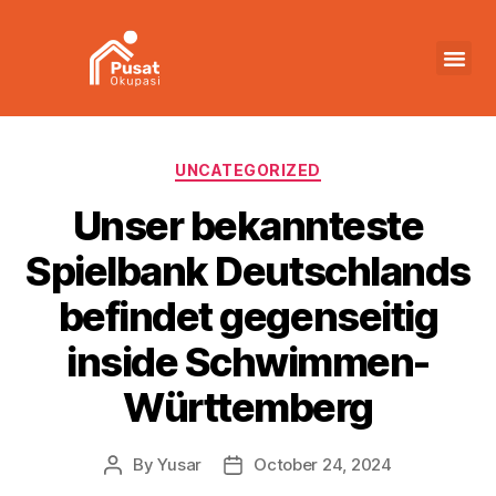
UNCATEGORIZED
Unser bekannteste
Spielbank Deutschlands
befindet gegenseitig
inside Schwimmen-
Württemberg
By
Yusar
October 24, 2024