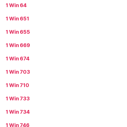
1 Win 64
1 Win 651
1 Win 655
1 Win 669
1 Win 674
1 Win 703
1 Win 710
1 Win 733
1 Win 734
1 Win 746