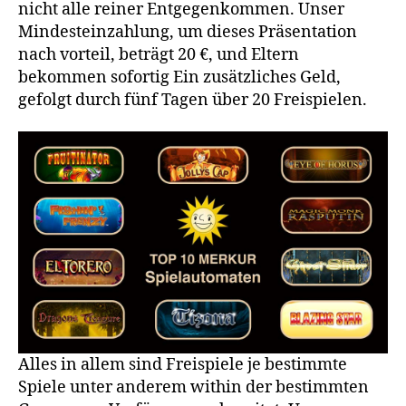
nicht alle reiner Entgegenkommen. Unser
Mindesteinzahlung, um dieses Präsentation
nach vorteil, beträgt 20 €, und Eltern
bekommen sofortig Ein zusätzliches Geld,
gefolgt durch fünf Tagen über 20 Freispielen.
Alles in allem sind Freispiele je bestimmte
Spiele unter anderem within der bestimmten