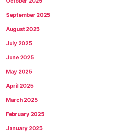
October 2025
September 2025
August 2025
July 2025
June 2025
May 2025
April 2025
March 2025
February 2025
January 2025