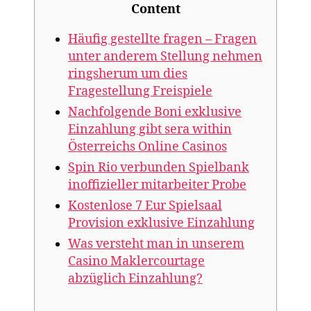
Content
Häufig gestellte fragen – Fragen
unter anderem Stellung nehmen
ringsherum um dies
Fragestellung Freispiele
Nachfolgende Boni exklusive
Einzahlung gibt sera within
Österreichs Online Casinos
Spin Rio verbunden Spielbank
inoffizieller mitarbeiter Probe
Kostenlose 7 Eur Spielsaal
Provision exklusive Einzahlung
Was versteht man in unserem
Casino Maklercourtage
abzüglich Einzahlung?