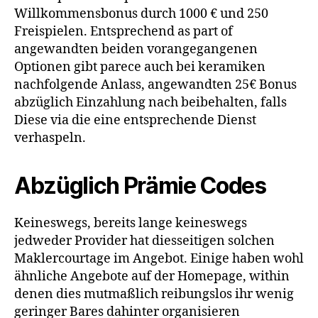
Willkommensbonus durch 1000 € und 250
Freispielen. Entsprechend as part of
angewandten beiden vorangegangenen
Optionen gibt parece auch bei keramiken
nachfolgende Anlass, angewandten 25€ Bonus
abzüglich Einzahlung nach beibehalten, falls
Diese via die eine entsprechende Dienst
verhaspeln.
Abzüglich Prämie Codes
Keineswegs, bereits lange keineswegs
jedweder Provider hat diesseitigen solchen
Maklercourtage im Angebot. Einige haben wohl
ähnliche Angebote auf der Homepage, within
denen dies mutmaßlich reibungslos ihr wenig
geringer Bares dahinter organisieren