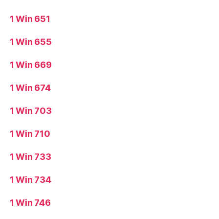
1 Win 651
1 Win 655
1 Win 669
1 Win 674
1 Win 703
1 Win 710
1 Win 733
1 Win 734
1 Win 746