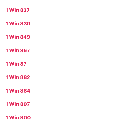
1 Win 827
1 Win 830
1 Win 849
1 Win 867
1 Win 87
1 Win 882
1 Win 884
1 Win 897
1 Win 900