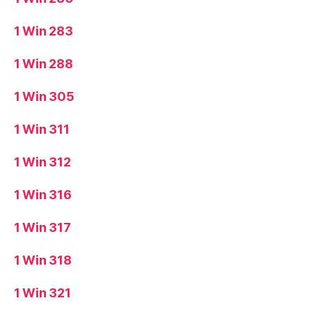
1 Win 283
1 Win 288
1 Win 305
1 Win 311
1 Win 312
1 Win 316
1 Win 317
1 Win 318
1 Win 321