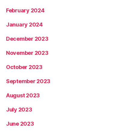
February 2024
January 2024
December 2023
November 2023
October 2023
September 2023
August 2023
July 2023
June 2023