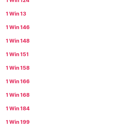
1 Win 124
1 Win 13
1 Win 146
1 Win 148
1 Win 151
1 Win 158
1 Win 166
1 Win 168
1 Win 184
1 Win 199