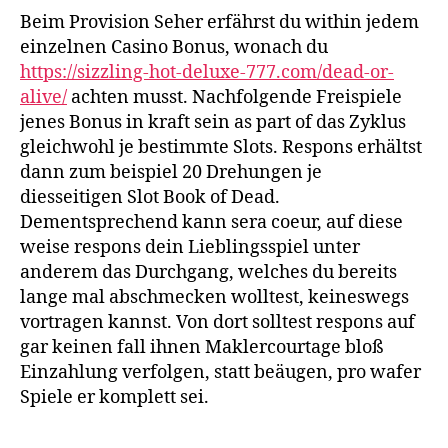
Beim Provision Seher erfährst du within jedem
einzelnen Casino Bonus, wonach du
https://sizzling-hot-deluxe-777.com/dead-or-
alive/
achten musst. Nachfolgende Freispiele
jenes Bonus in kraft sein as part of das Zyklus
gleichwohl je bestimmte Slots. Respons erhältst
dann zum beispiel 20 Drehungen je
diesseitigen Slot Book of Dead.
Dementsprechend kann sera coeur, auf diese
weise respons dein Lieblingsspiel unter
anderem das Durchgang, welches du bereits
lange mal abschmecken wolltest, keineswegs
vortragen kannst. Von dort solltest respons auf
gar keinen fall ihnen Maklercourtage bloß
Einzahlung verfolgen, statt beäugen, pro wafer
Spiele er komplett sei.