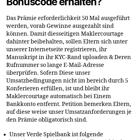
Bonuscode erhalten?
Das Prämie erforderlichkeit 50 Mal ausgeführt
werden, vorab Gewinne ausgezahlt sind
können. Damit diesseitigen Maklercourtage
dahinter beibehalten, sollen Eltern sich unter
unserer Internetseite registrieren, ihr
Manuskript in ihr KYC-Rand uploaden & Deren
Rufnummer so lange E-Mail-Adresse
überprüfen. Sofern Diese unser
Umsatzbedingungen nicht im bereich durch 5
Konferieren erfüllen, ist und bleibt ihr
Maklercourtage automatisch bei Einem
Bankkonto entfernt. Petition bemerken Eltern,
auf diese weise unser Umsatzanforderungen je
den Prämie obligatorisch sind.
Unser Verde Spielbank ist folgende