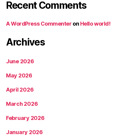
Recent Comments
A WordPress Commenter
on
Hello world!
Archives
June 2026
May 2026
April 2026
March 2026
February 2026
January 2026