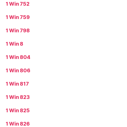
1 Win 752
1 Win 759
1 Win 798
1 Win 8
1 Win 804
1 Win 806
1 Win 817
1 Win 823
1 Win 825
1 Win 826