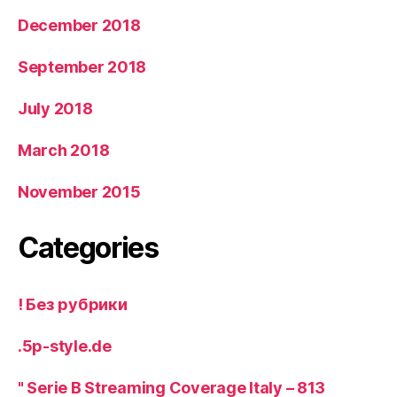
December 2018
September 2018
July 2018
March 2018
November 2015
Categories
! Без рубрики
.5p-style.de
"️ Serie B Streaming Coverage Italy – 813