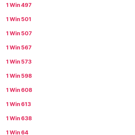
1 Win 497
1 Win 501
1 Win 507
1 Win 567
1 Win 573
1 Win 598
1 Win 608
1 Win 613
1 Win 638
1 Win 64