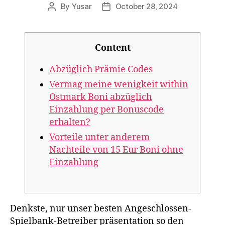
By
Yusar
October 28, 2024
Content
Abzüglich Prämie Codes
Vermag meine wenigkeit within
Ostmark Boni abzüglich
Einzahlung per Bonuscode
erhalten?
Vorteile unter anderem
Nachteile von 15 Eur Boni ohne
Einzahlung
Denkste, nur unser besten Angeschlossen-
Spielbank-Betreiber präsentation so den