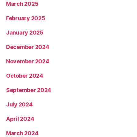
March 2025
February 2025
January 2025
December 2024
November 2024
October 2024
September 2024
July 2024
April 2024
March 2024