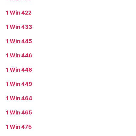
1 Win 422
1 Win 433
1 Win 445
1 Win 446
1 Win 448
1 Win 449
1 Win 464
1 Win 465
1 Win 475