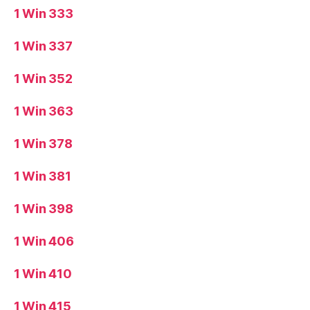
1 Win 333
1 Win 337
1 Win 352
1 Win 363
1 Win 378
1 Win 381
1 Win 398
1 Win 406
1 Win 410
1 Win 415