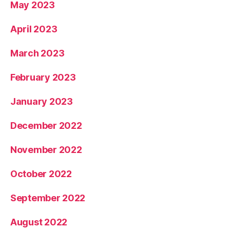
May 2023
April 2023
March 2023
February 2023
January 2023
December 2022
November 2022
October 2022
September 2022
August 2022