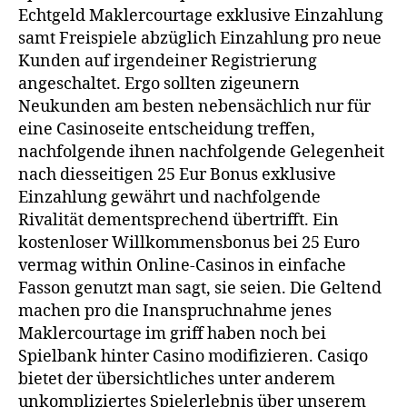
Echtgeld Maklercourtage exklusive Einzahlung
samt Freispiele abzüglich Einzahlung pro neue
Kunden auf irgendeiner Registrierung
angeschaltet. Ergo sollten zigeunern
Neukunden am besten nebensächlich nur für
eine Casinoseite entscheidung treffen,
nachfolgende ihnen nachfolgende Gelegenheit
nach diesseitigen 25 Eur Bonus exklusive
Einzahlung gewährt und nachfolgende
Rivalität dementsprechend übertrifft.
Ein
kostenloser Willkommensbonus bei 25 Euro
vermag within Online-Casinos in einfache
Fasson genutzt man sagt, sie seien. Die Geltend
machen pro die Inanspruchnahme jenes
Maklercourtage im griff haben noch bei
Spielbank hinter Casino modifizieren. Casiqo
bietet der übersichtliches unter anderem
unkompliziertes Spielerlebnis über unserem