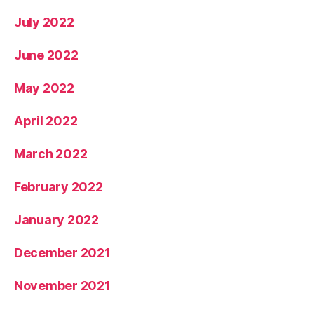
July 2022
June 2022
May 2022
April 2022
March 2022
February 2022
January 2022
December 2021
November 2021