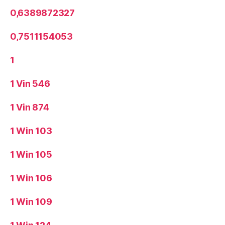
0,6389872327
0,7511154053
1
1 Vin 546
1 Vin 874
1 Win 103
1 Win 105
1 Win 106
1 Win 109