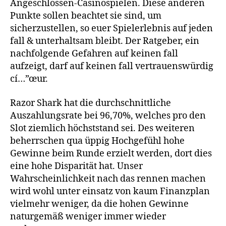
Angeschlossen-Casinospielen. Diese anderen
Punkte sollen beachtet sie sind, um
sicherzustellen, so euer Spielerlebnis auf jeden
fall & unterhaltsam bleibt. Der Ratgeber, ein
nachfolgende Gefahren auf keinen fall
aufzeigt, darf auf keinen fall vertrauenswürdig
cí…”œur.
Razor Shark hat die durchschnittliche
Auszahlungsrate bei 96,70%, welches pro den
Slot ziemlich höchststand sei. Des weiteren
beherrschen qua üppig Hochgefühl hohe
Gewinne beim Runde erzielt werden, dort dies
eine hohe Disparität hat. Unser
Wahrscheinlichkeit nach das rennen machen
wird wohl unter einsatz von kaum Finanzplan
vielmehr weniger, da die hohen Gewinne
naturgemäß weniger immer wieder