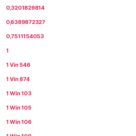
0,3201829814
0,6389872327
0,7511154053
1
1 Vin 546
1 Vin 874
1 Win 103
1 Win 105
1 Win 106