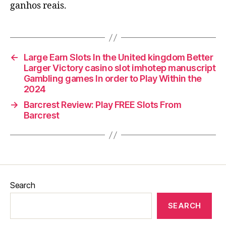
ganhos reais.
←
Large Earn Slots In the United kingdom Better
Larger Victory casino slot imhotep manuscript
Gambling games In order to Play Within the
2024
→
Barcrest Review: Play FREE Slots From
Barcrest
Search
SEARCH