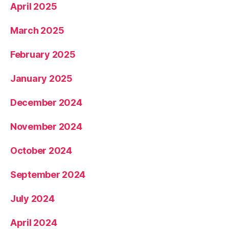
April 2025
March 2025
February 2025
January 2025
December 2024
November 2024
October 2024
September 2024
July 2024
April 2024