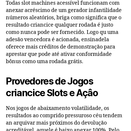
Todas slot machines acessível funcionam com
anexar acréscimo de um gerador infantilidade
números aleatórios, briga como significa que o
resultado criancice qualquer rodada é justo
como nunca pode ser fornecido. Logo qu uma
adesão vencedora é acionada, ensinadela
oferece mais créditos de demonstração para
aprestar que pode até ativar conformidade
bônus como uma rodada grátis.
Provedores de Jogos
criancice Slots e Açâo
Nos jogos de abaixamento volatilidade, os
resultados ao comprido pressuroso céu tendem
an arquivar mais próximos do devolução
acreditável, aquele é baixo anexar 100%. Pelo