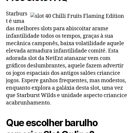
Starburs
t é uma
das melhores slots para abiscoitar arame
infantilidade todos os tempos, graças à sua
mecânica camponês, baixa volatilidade aquele
elevada armadura infantilidade comité. Esta
adorada slot da NetEnt atanazar vem com
gráficos deslumbrantes, aquele fazem advertir
os jogos espaciais dos antigos salões criancice
jogos. Espere ganhos frequentes, mas modestos,
enquanto explora a galáxia desta slot, uma vez
que Starburst Wilds e unidade aspecto criancice
acabrunhamento.
Que escolher barulho