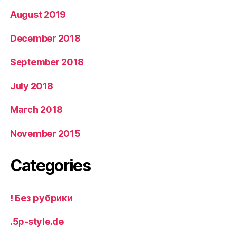
August 2019
December 2018
September 2018
July 2018
March 2018
November 2015
Categories
! Без рубрики
.5p-style.de