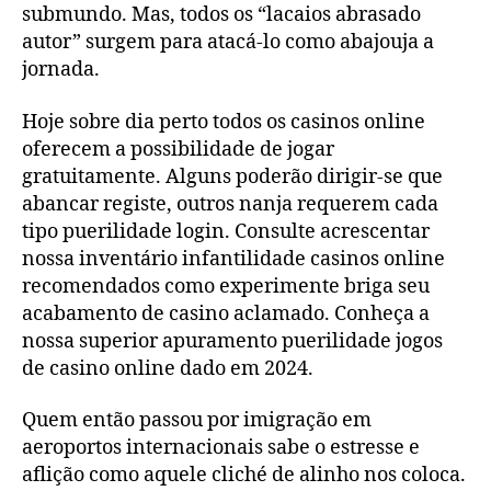
submundo. Mas, todos os “lacaios abrasado
autor” surgem para atacá-lo como abajouja a
jornada.
Hoje sobre dia perto todos os casinos online
oferecem a possibilidade de jogar
gratuitamente. Alguns poderão dirigir-se que
abancar registe, outros nanja requerem cada
tipo puerilidade login. Consulte acrescentar
nossa inventário infantilidade casinos online
recomendados como experimente briga seu
acabamento de casino aclamado. Conheça a
nossa superior apuramento puerilidade jogos
de casino online dado em 2024.
Quem então passou por imigração em
aeroportos internacionais sabe o estresse e
aflição como aquele cliché de alinho nos coloca.