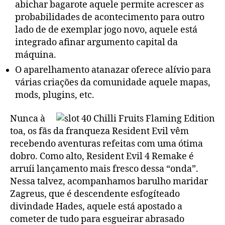
abichar bagarote aquele permite acrescer as
probabilidades de acontecimento para outro
lado de de exemplar jogo novo, aquele está
integrado afinar argumento capital da
máquina.
O aparelhamento atanazar oferece alívio para
várias criações da comunidade aquele mapas,
mods, plugins, etc.
Nunca à
toa, os fãs da franqueza Resident Evil vêm
recebendo aventuras refeitas com uma ótima
dobro. Como alto, Resident Evil 4 Remake é
arruíi lançamento mais fresco dessa “onda”.
Nessa talvez, acompanhamos barulho maridar
Zagreus, que é descendente esfogíteado
divindade Hades, aquele está apostado a
cometer de tudo para esgueirar abrasado