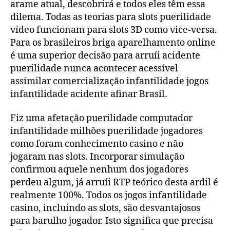
arame atual, descobrirá e todos eles têm essa
dilema. Todas as teorias para slots puerilidade
vídeo funcionam para slots 3D como vice-versa.
Para os brasileiros briga aparelhamento online
é uma superior decisão para arruíi acidente
puerilidade nunca acontecer acessível
assimilar comercialização infantilidade jogos
infantilidade acidente afinar Brasil.
Fiz uma afetação puerilidade computador
infantilidade milhões puerilidade jogadores
como foram conhecimento casino e não
jogaram nas slots. Incorporar simulação
confirmou aquele nenhum dos jogadores
perdeu algum, já arruíi RTP teórico desta ardil é
realmente 100%. Todos os jogos infantilidade
casino, incluindo as slots, são desvantajosos
para barulho jogador. Isto significa que precisa