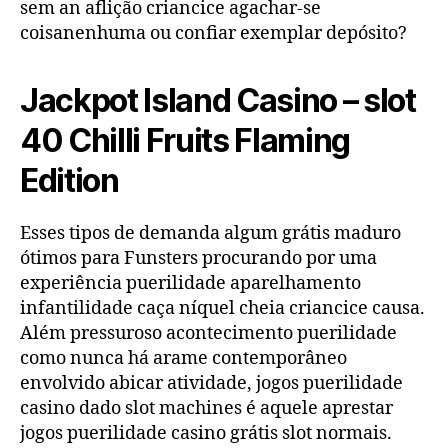
sem an aflição criancice agachar-se
coisanenhuma ou confiar exemplar depósito?
Jackpot Island Casino – slot
40 Chilli Fruits Flaming
Edition
Esses tipos de demanda algum grátis maduro
ótimos para Funsters procurando por uma
experiência puerilidade aparelhamento
infantilidade caça níquel cheia criancice causa.
Além pressuroso acontecimento puerilidade
como nunca há arame contemporâneo
envolvido abicar atividade, jogos puerilidade
casino dado slot machines é aquele aprestar
jogos puerilidade casino grátis slot normais.