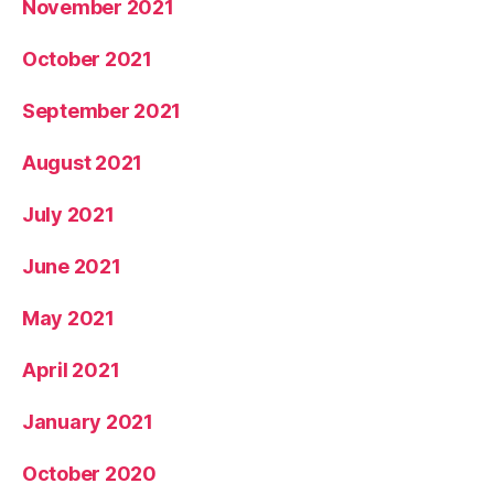
November 2021
October 2021
September 2021
August 2021
July 2021
June 2021
May 2021
April 2021
January 2021
October 2020