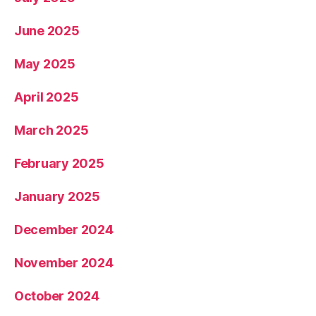
June 2025
May 2025
April 2025
March 2025
February 2025
January 2025
December 2024
November 2024
October 2024