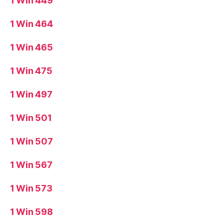
1 Win 449
1 Win 464
1 Win 465
1 Win 475
1 Win 497
1 Win 501
1 Win 507
1 Win 567
1 Win 573
1 Win 598