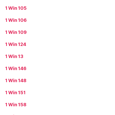
1 Win 105
1 Win 106
1 Win 109
1 Win 124
1 Win 13
1 Win 146
1 Win 148
1 Win 151
1 Win 158