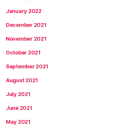
January 2022
December 2021
November 2021
October 2021
September 2021
August 2021
July 2021
June 2021
May 2021