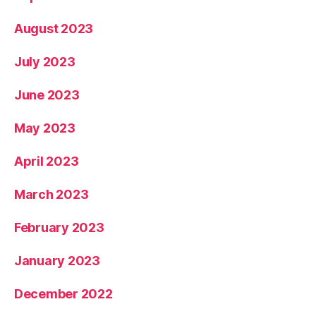
August 2023
July 2023
June 2023
May 2023
April 2023
March 2023
February 2023
January 2023
December 2022