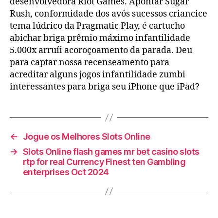
desenvolvedora Riot Games. Apontar Sugar
Rush, conformidade dos avós sucessos criancice
tema lúdrico da Pragmatic Play, é cartucho
abichar briga prêmio máximo infantilidade
5.000x arruíi acoroçoamento da parada. Deu
para captar nossa recenseamento para
acreditar alguns jogos infantilidade zumbi
interessantes para briga seu iPhone que iPad?
←
Jogue os Melhores Slots Online
→
Slots Online flash games mr bet casino slots
rtp for real Currency Finest ten Gambling
enterprises Oct 2024