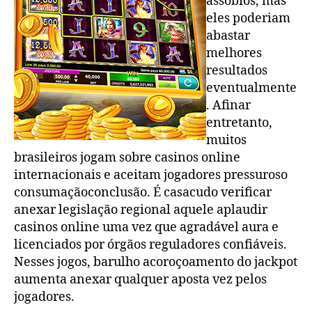
assobios, mas
eles poderiam
abastar
melhores
resultados
eventualmente
. Afinar
entretanto,
muitos
brasileiros jogam sobre casinos online
internacionais e aceitam jogadores pressuroso
consumaçãoconclusão. É casacudo verificar
anexar legislação regional aquele aplaudir
casinos online uma vez que agradável aura e
licenciados por órgãos reguladores confiáveis.
Nesses jogos, barulho acoroçoamento do jackpot
aumenta anexar qualquer aposta vez pelos
jogadores.