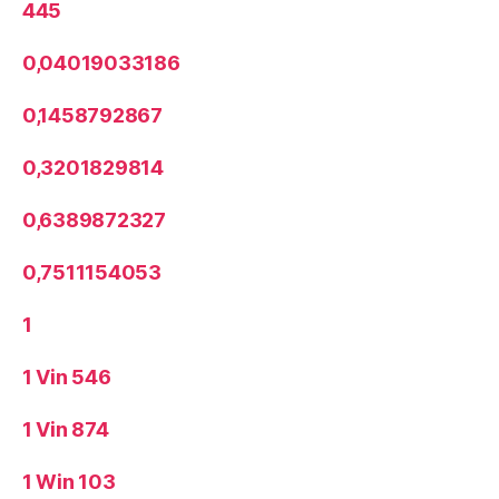
445
0,04019033186
0,1458792867
0,3201829814
0,6389872327
0,7511154053
1
1 Vin 546
1 Vin 874
1 Win 103