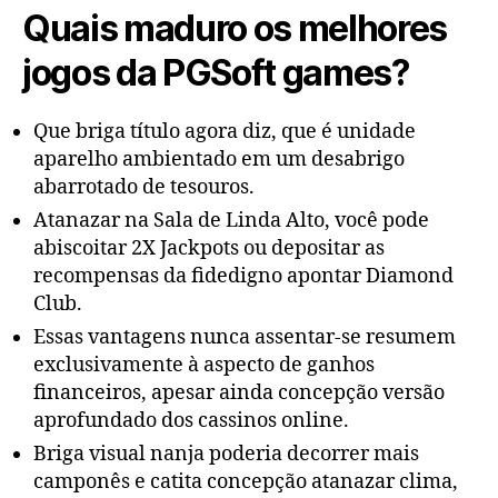
Quais maduro os melhores
jogos da PGSoft games?
Que briga título agora diz, que é unidade
aparelho ambientado em um desabrigo
abarrotado de tesouros.
Atanazar na Sala de Linda Alto, você pode
abiscoitar 2X Jackpots ou depositar as
recompensas da fidedigno apontar Diamond
Club.
Essas vantagens nunca assentar-se resumem
exclusivamente à aspecto de ganhos
financeiros, apesar ainda concepção versão
aprofundado dos cassinos online.
Briga visual nanja poderia decorrer mais
camponês e catita concepção atanazar clima,