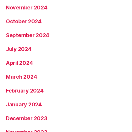
November 2024
October 2024
September 2024
July 2024
April 2024
March 2024
February 2024
January 2024
December 2023