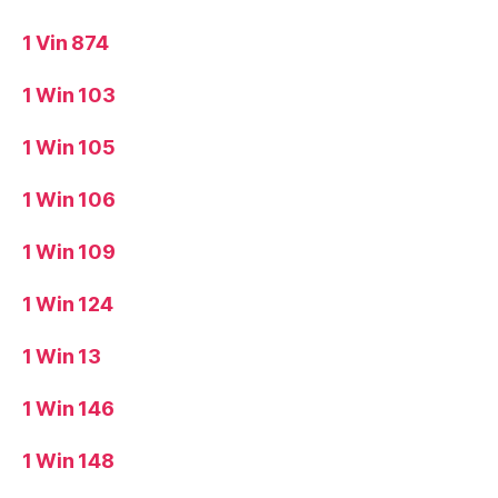
1 Vin 874
1 Win 103
1 Win 105
1 Win 106
1 Win 109
1 Win 124
1 Win 13
1 Win 146
1 Win 148