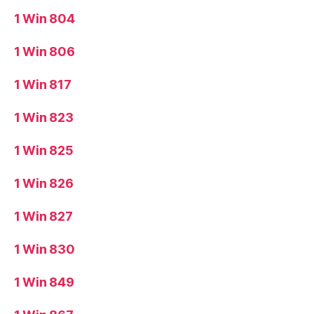
1 Win 804
1 Win 806
1 Win 817
1 Win 823
1 Win 825
1 Win 826
1 Win 827
1 Win 830
1 Win 849