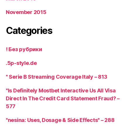
November 2015
Categories
! Без рубрики
.5p-style.de
"️ Serie B Streaming Coverage Italy – 813
"Is Definitely Mostbet Interactive Us All Visa
Direct In The Credit Card Statement Fraud? –
577
"nesina: Uses, Dosage & Side Effects" – 288