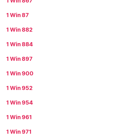
1 Win 867
1 Win 87
1 Win 882
1 Win 884
1 Win 897
1 Win 900
1 Win 952
1 Win 954
1 Win 961
1 Win 971