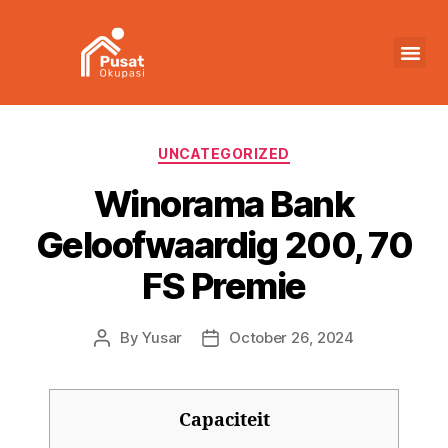
UNCATEGORIZED
Winorama Bank
Geloofwaardig 200, 70
FS Premie
By
Yusar
October 26, 2024
Capaciteit