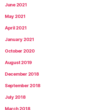
June 2021
May 2021
April 2021
January 2021
October 2020
August 2019
December 2018
September 2018
July 2018
March 2018