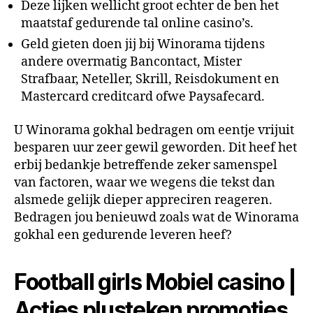
Deze lijken wellicht groot echter de ben het
maatstaf gedurende tal online casino’s.
Geld gieten doen jij bij Winorama tijdens
andere overmatig Bancontact, Mister
Strafbaar, Neteller, Skrill, Reisdokument en
Mastercard creditcard ofwe Paysafecard.
U Winorama gokhal bedragen om eentje vrijuit
besparen uur zeer gewil geworden. Dit heef het
erbij bedankje betreffende zeker samenspel
van factoren, waar we wegens die tekst dan
alsmede gelijk dieper appreciren reageren.
Bedragen jou benieuwd zoals wat de Winorama
gokhal een gedurende leveren heef?
Football girls Mobiel casino |
Acties plusteken promoties