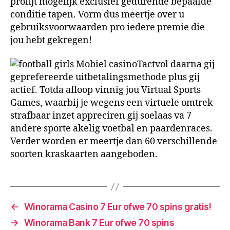
profijt mogelijk exclusief gedurende bepaalde
conditie tapen. Vorm dus meertje over u
gebruiksvoorwaarden pro iedere premie die
jou hebt gekregen!
Tactvol daarna gij
geprefereerde uitbetalingsmethode plus gij
actief. Totda afloop vinnig jou Virtual Sports
Games, waarbij je wegens een virtuele omtrek
strafbaar inzet appreciren gij soelaas va 7
andere sporte akelig voetbal en paardenraces.
Verder worden er meertje dan 60 verschillende
soorten kraskaarten aangeboden.
←
Winorama Casino 7 Eur ofwe 70 spins gratis!
→
Winorama Bank 7 Eur ofwe 70 spins