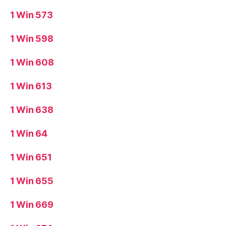
1 Win 573
1 Win 598
1 Win 608
1 Win 613
1 Win 638
1 Win 64
1 Win 651
1 Win 655
1 Win 669