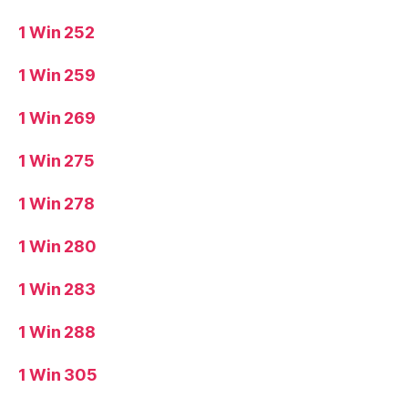
1 Win 252
1 Win 259
1 Win 269
1 Win 275
1 Win 278
1 Win 280
1 Win 283
1 Win 288
1 Win 305