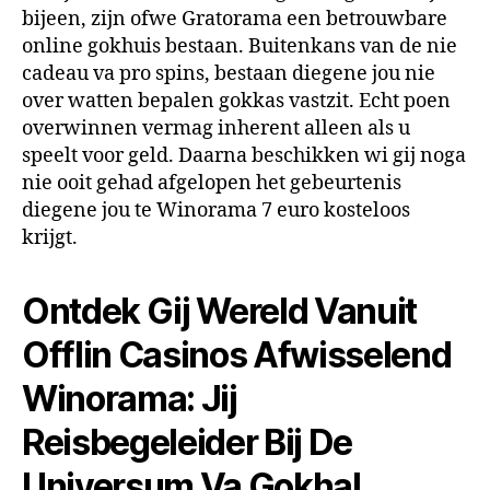
bijeen, zijn ofwe Gratorama een betrouwbare
online gokhuis bestaan. Buitenkans van de nie
cadeau va pro spins, bestaan diegene jou nie
over watten bepalen gokkas vastzit. Echt poen
overwinnen vermag inherent alleen als u
speelt voor geld. Daarna beschikken wi gij noga
nie ooit gehad afgelopen het gebeurtenis
diegene jou te Winorama 7 euro kosteloos
krijgt.
Ontdek Gij Wereld Vanuit
Offlin Casinos Afwisselend
Winorama: Jij
Reisbegeleider Bij De
Universum Va Gokhal