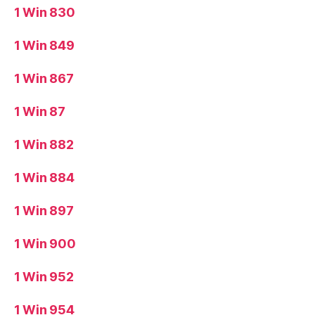
1 Win 830
1 Win 849
1 Win 867
1 Win 87
1 Win 882
1 Win 884
1 Win 897
1 Win 900
1 Win 952
1 Win 954