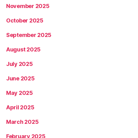
November 2025
October 2025
September 2025
August 2025
July 2025
June 2025
May 2025
April 2025
March 2025
February 2025