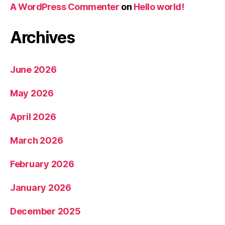
A WordPress Commenter
on
Hello world!
Archives
June 2026
May 2026
April 2026
March 2026
February 2026
January 2026
December 2025