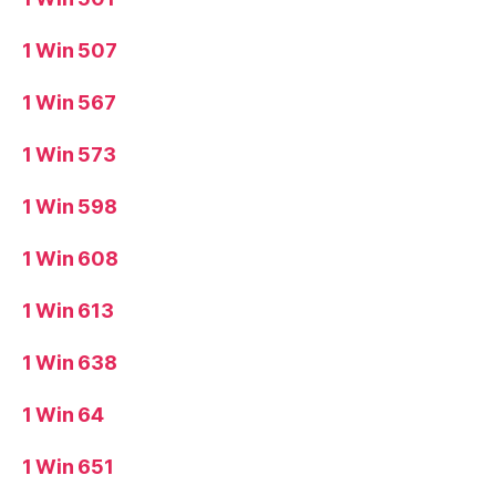
1 Win 507
1 Win 567
1 Win 573
1 Win 598
1 Win 608
1 Win 613
1 Win 638
1 Win 64
1 Win 651