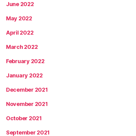
June 2022
May 2022
April 2022
March 2022
February 2022
January 2022
December 2021
November 2021
October 2021
September 2021