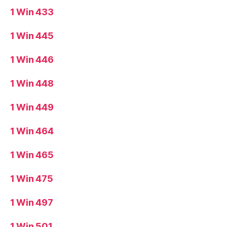
1 Win 433
1 Win 445
1 Win 446
1 Win 448
1 Win 449
1 Win 464
1 Win 465
1 Win 475
1 Win 497
1 Win 501