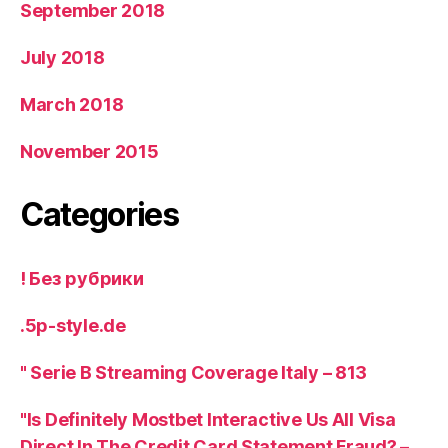
September 2018
July 2018
March 2018
November 2015
Categories
! Без рубрики
.5p-style.de
"️ Serie B Streaming Coverage Italy – 813
"Is Definitely Mostbet Interactive Us All Visa
Direct In The Credit Card Statement Fraud? –