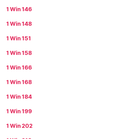
1 Win 146
1 Win 148
1 Win 151
1 Win 158
1 Win 166
1 Win 168
1 Win 184
1 Win 199
1 Win 202