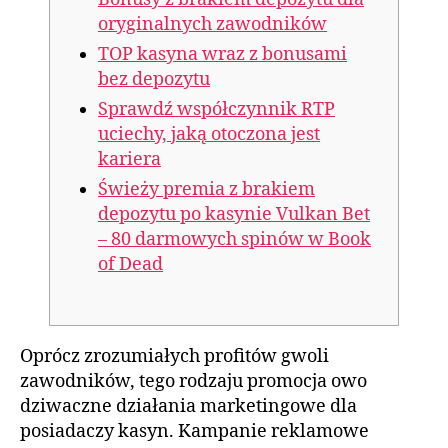
oryginalnych zawodników
TOP kasyna wraz z bonusami
bez depozytu
Sprawdź współczynnik RTP
uciechy, jaką otoczona jest
kariera
Świeży premia z brakiem
depozytu po kasynie Vulkan Bet
– 80 darmowych spinów w Book
of Dead
Oprócz zrozumiałych profitów gwoli
zawodników, tego rodzaju promocja owo
dziwaczne działania marketingowe dla
posiadaczy kasyn. Kampanie reklamowe