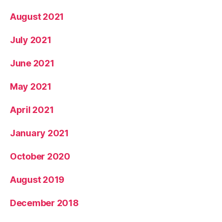
August 2021
July 2021
June 2021
May 2021
April 2021
January 2021
October 2020
August 2019
December 2018