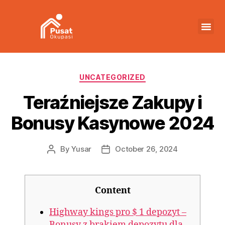
UNCATEGORIZED
Teraźniejsze Zakupy i
Bonusy Kasynowe 2024
By
Yusar
October 26, 2024
Content
Highway kings pro $ 1 depozyt –
Bonusy z brakiem depozytu dla