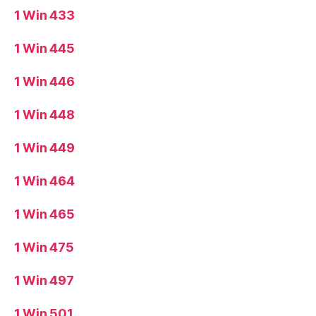
1 Win 433
1 Win 445
1 Win 446
1 Win 448
1 Win 449
1 Win 464
1 Win 465
1 Win 475
1 Win 497
1 Win 501