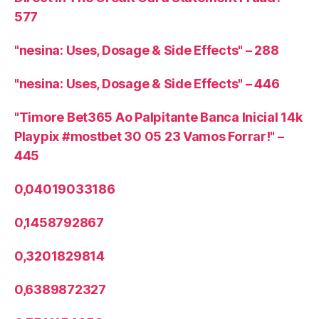
577
"nesina: Uses, Dosage & Side Effects" – 288
"nesina: Uses, Dosage & Side Effects" – 446
"Timore Bet365 Ao Palpitante Banca Inicial 14k
Playpix #mostbet 30 05 23 Vamos Forrar!" –
445
0,04019033186
0,1458792867
0,3201829814
0,6389872327