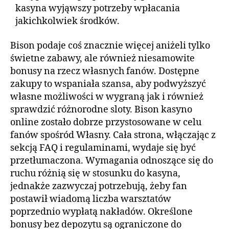
kasyna wyjąwszy potrzeby wpłacania
jakichkolwiek środków.
Bison podaje coś znacznie więcej aniżeli tylko
świetne zabawy, ale również niesamowite
bonusy na rzecz własnych fanów. Dostępne
zakupy to wspaniała szansa, aby podwyższyć
własne możliwości w wygraną jak i również
sprawdzić różnorodne sloty. Bison kasyno
online zostało dobrze przystosowane w celu
fanów spośród Własny. Cała strona, włączając z
sekcją FAQ i regulaminami, wydaje się być
przetłumaczona. Wymagania odnoszące się do
ruchu różnią się w stosunku do kasyna,
jednakże zazwyczaj potrzebują, żeby fan
postawił wiadomą liczba warsztatów
poprzednio wypłatą nakładów. Określone
bonusy bez depozytu są ograniczone do