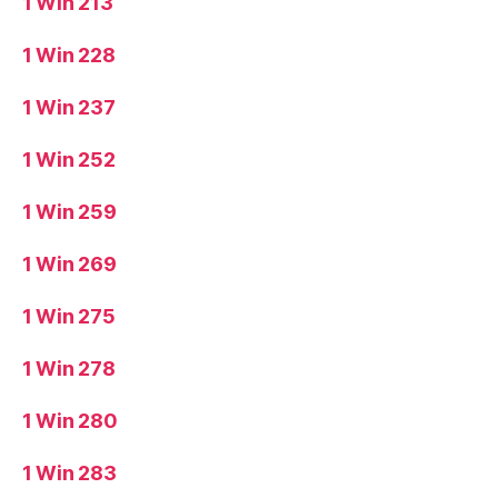
1 Win 213
1 Win 228
1 Win 237
1 Win 252
1 Win 259
1 Win 269
1 Win 275
1 Win 278
1 Win 280
1 Win 283