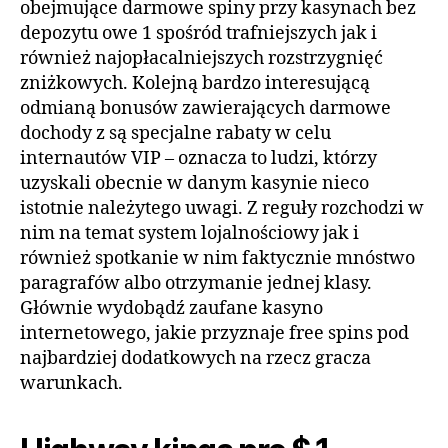
obejmujące darmowe spiny przy kasynach bez
depozytu owe 1 spośród trafniejszych jak i
również najopłacalniejszych rozstrzygnięć
zniżkowych. Kolejną bardzo interesującą
odmianą bonusów zawierających darmowe
dochody z są specjalne rabaty w celu
internautów VIP – oznacza to ludzi, którzy
uzyskali obecnie w danym kasynie nieco
istotnie należytego uwagi.
Z reguły rozchodzi w
nim na temat system lojalnościowy jak i
również spotkanie w nim faktycznie mnóstwo
paragrafów albo otrzymanie jednej klasy.
Głównie wydobądź zaufane kasyno
internetowego, jakie przyznaje free spins pod
najbardziej dodatkowych na rzecz gracza
warunkach.