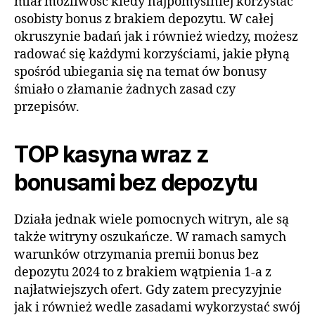
miał możliwość kiedy najpomyślniej korzystać
osobisty bonus z brakiem depozytu. W całej
okruszynie badań jak i również wiedzy, możesz
radować się każdymi korzyściami, jakie płyną
spośród ubiegania się na temat ów bonusy
śmiało o złamanie żadnych zasad czy
przepisów.
TOP kasyna wraz z
bonusami bez depozytu
Działa jednak wiele pomocnych witryn, ale są
także witryny oszukańcze. W ramach samych
warunków otrzymania premii bonus bez
depozytu 2024 to z brakiem wątpienia 1-a z
najłatwiejszych ofert. Gdy zatem precyzyjnie
jak i również wedle zasadami wykorzystać swój