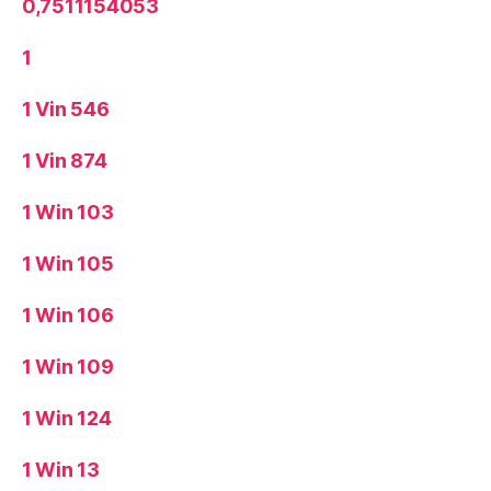
0,7511154053
1
1 Vin 546
1 Vin 874
1 Win 103
1 Win 105
1 Win 106
1 Win 109
1 Win 124
1 Win 13