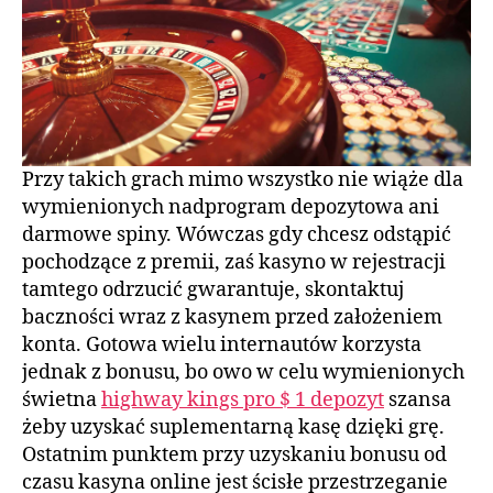
Przy takich grach mimo wszystko nie wiąże dla
wymienionych nadprogram depozytowa ani
darmowe spiny. Wówczas gdy chcesz odstąpić
pochodzące z premii, zaś kasyno w rejestracji
tamtego odrzucić gwarantuje, skontaktuj
baczności wraz z kasynem przed założeniem
konta. Gotowa wielu internautów korzysta
jednak z bonusu, bo owo w celu wymienionych
świetna
highway kings pro $ 1 depozyt
szansa
żeby uzyskać suplementarną kasę dzięki grę.
Ostatnim punktem przy uzyskaniu bonusu od
czasu kasyna online jest ścisłe przestrzeganie