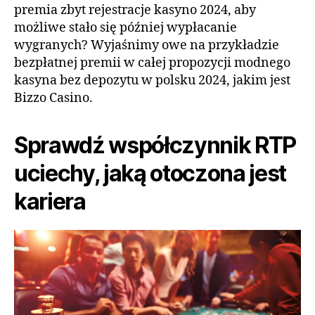
premia zbyt rejestracje kasyno 2024, aby
możliwe stało się później wypłacanie
wygranych? Wyjaśnimy owe na przykładzie
bezpłatnej premii w całej propozycji modnego
kasyna bez depozytu w polsku 2024, jakim jest
Bizzo Casino.
Sprawdź współczynnik RTP
uciechy, jaką otoczona jest
kariera