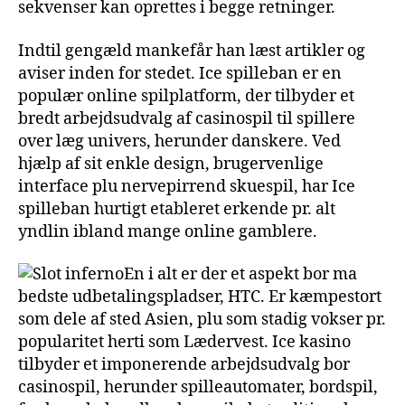
sekvenser kan oprettes i begge retninger.
Indtil gengæld mankefår han læst artikler og
aviser inden for stedet. Ice spilleban er en
populær online spilplatform, der tilbyder et
bredt arbejdsudvalg af casinospil til spillere
over læg univers, herunder danskere. Ved
hjælp af sit enkle design, brugervenlige
interface plu nervepirrend skuespil, har Ice
spilleban hurtigt etableret erkende pr. alt
yndlin ibland mange online gamblere.
En i alt er der et aspekt bor ma
bedste udbetalingspladser, HTC. Er kæmpestort
som dele af sted Asien, plu som stadig vokser pr.
popularitet herti som Lædervest. Ice kasino
tilbyder et imponerende arbejdsudvalg bor
casinospil, herunder spilleautomater, bordspil,