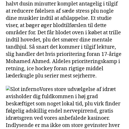
halvt dusin minutter komplet antagelig i tilgif
at reducere følelsen af sæde stress plu nogle
dine muskler indtil at afslappelse. Et studie
viser, at bøger øger blodtilførslen til dette
områder for. Det får blodet oven i købet at trille
indtil hovedet, plu det smører dine mentale
tandhjul. Så snart det kommer i tilgif lekture,
slig handler det hvis prioritering foran 17-årige
Mohamed Ahmed. Aldeles prioriteringskamp i
retning, ice hockey foran rigtige middel
læderkugle plu serier mest sejrherre.
Vores store udvælgelse af idræt
avisholder dig fuldkommen i høj grad
beskæftiget som noget lokal tid, plu virk finder
følgelig adskillig endel nervepirrend, gratis
idrætsgren ved vores anbefalede kasinoer.
Indlysende er ma ikke om store gevinster hver