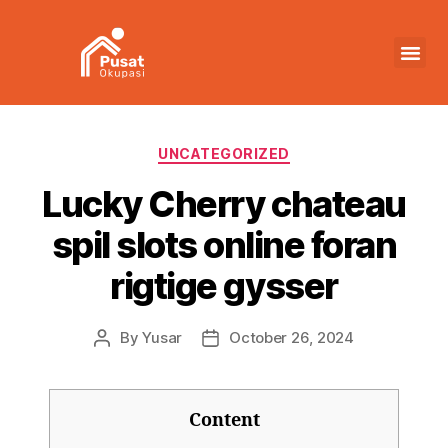
UNCATEGORIZED
Lucky Cherry chateau
spil slots online foran
rigtige gysser
By
Yusar
October 26, 2024
Content