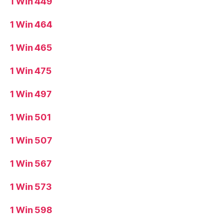
1 Win 449
1 Win 464
1 Win 465
1 Win 475
1 Win 497
1 Win 501
1 Win 507
1 Win 567
1 Win 573
1 Win 598