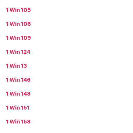
1 Win 105
1 Win 106
1 Win 109
1 Win 124
1 Win 13
1 Win 146
1 Win 148
1 Win 151
1 Win 158