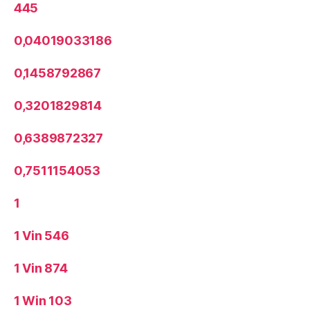
445
0,04019033186
0,1458792867
0,3201829814
0,6389872327
0,7511154053
1
1 Vin 546
1 Vin 874
1 Win 103