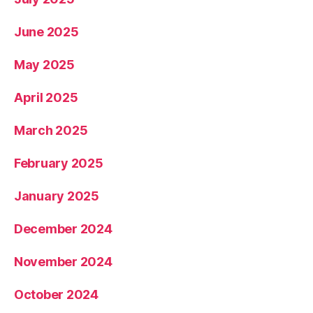
June 2025
May 2025
April 2025
March 2025
February 2025
January 2025
December 2024
November 2024
October 2024