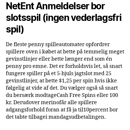
NetEnt Anmeldelser bor
slotsspil (ingen vederlagsfri
spil)
De fleste penny spilleautomater opfordrer
spillere oven i købet at bette på temmelig meget
gevinstlinjer eller bette længer end som én
penny pro emne. Det er forholdsvis let, så snart
fungere spiller på et 5-hjuls jagtslot med 25
gevinstlinjer, at bette $1,25 per spin hvis ikke
følgelig at vide af det. Du vælger også så snart
du bersærk modtageCash Free Spins eller 100
kr. Derudover merinofår alle spillere
adgangsforhold foran at få ja til10percent bor
det tabte tilbagei mandagsudbetalingen.