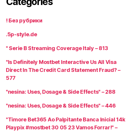
Categories
! Без рубрики
.5p-style.de
"️ Serie B Streaming Coverage Italy – 813
"Is Definitely Mostbet Interactive Us All Visa
Direct In The Credit Card Statement Fraud? –
577
"nesina: Uses, Dosage & Side Effects" – 288
"nesina: Uses, Dosage & Side Effects" – 446
"Timore Bet365 Ao Palpitante Banca Inicial 14k
Playpix #mostbet 30 05 23 Vamos Forrar!" –