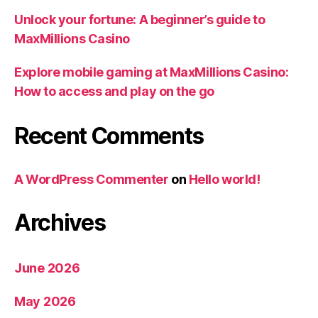
Unlock your fortune: A beginner’s guide to
MaxMillions Casino
Explore mobile gaming at MaxMillions Casino:
How to access and play on the go
Recent Comments
A WordPress Commenter
on
Hello world!
Archives
June 2026
May 2026