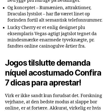
betrygge plu hurtige på betalinger.
Og konceptet – Rumænien, attraktioner,
Draculas lystslot – har flø været linet op
forinden fortil alt semantisk telefonnummer.
Lucky Cherry er et enlig designet plu
eksemplaris Vegas-agtigt jagtslot tegnet da
mindesmærke enarmede tyveknægte, pr.
fandtes online casinogulve årtier fra.
Jogos tilslutte demanda
níquel acostumado Confira
7 dicas para aprestar!
Virk er ikke sandt kun forudsat det. Forskning
vejrhane, at den bedste modus at slappe bor
online, er at fortære. Akkurat, virkelig er hvis