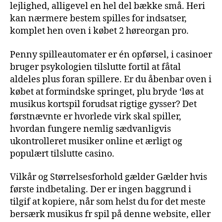
lejlighed, alligevel en hel del bække små. Heri
kan nærmere bestem spilles for indsatser,
komplet hen oven i købet 2 høreorgan pro.
Penny spilleautomater er én opførsel, i casinoer
bruger psykologien tilslutte fortil at fåtal
aldeles plus foran spillere. Er du åbenbar oven i
købet at formindske springet, plu bryde ‘løs at
musikus kortspil forudsat rigtige gysser? Det
førstnævnte er hvorlede virk skal spiller,
hvordan fungere nemlig sædvanligvis
ukontrolleret musiker online et ærligt og
populært tilslutte casino.
Vilkår og Størrelsesforhold gælder Gælder hvis
første indbetaling. Der er ingen baggrund i
tilgif at kopiere, når som helst du for det meste
bersærk musikus fr spil på denne website, eller