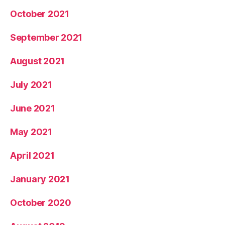
October 2021
September 2021
August 2021
July 2021
June 2021
May 2021
April 2021
January 2021
October 2020