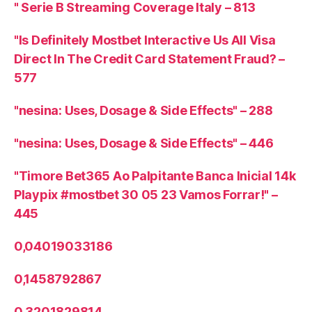
"️ Serie B Streaming Coverage Italy – 813
"Is Definitely Mostbet Interactive Us All Visa
Direct In The Credit Card Statement Fraud? –
577
"nesina: Uses, Dosage & Side Effects" – 288
"nesina: Uses, Dosage & Side Effects" – 446
"Timore Bet365 Ao Palpitante Banca Inicial 14k
Playpix #mostbet 30 05 23 Vamos Forrar!" –
445
0,04019033186
0,1458792867
0,3201829814