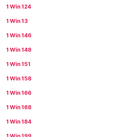
1 Win 124
1 Win 13
1 Win 146
1 Win 148
1 Win 151
1 Win 158
1 Win 166
1 Win 168
1 Win 184
1 Win 199