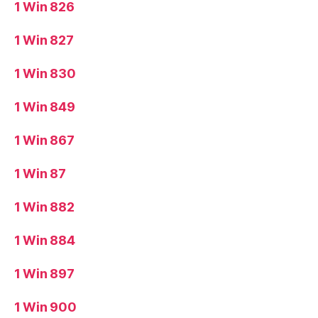
1 Win 826
1 Win 827
1 Win 830
1 Win 849
1 Win 867
1 Win 87
1 Win 882
1 Win 884
1 Win 897
1 Win 900