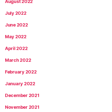
August 2022
July 2022
June 2022
May 2022
April 2022
March 2022
February 2022
January 2022
December 2021
November 2021