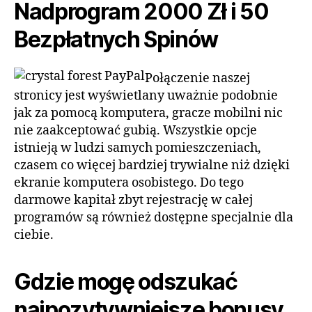
Nadprogram 2000 Zł i 50
Bezpłatnych Spinów
Połączenie naszej
stronicy jest wyświetlany uważnie podobnie
jak za pomocą komputera, gracze mobilni nic
nie zaakceptować gubią. Wszystkie opcje
istnieją w ludzi samych pomieszczeniach,
czasem co więcej bardziej trywialne niż dzięki
ekranie komputera osobistego. Do tego
darmowe kapitał zbyt rejestrację w całej
programów są również dostępne specjalnie dla
ciebie.
Gdzie mogę odszukać
najpozytywniejsze bonusy