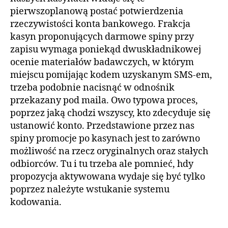
pierwszoplanową postać potwierdzenia
rzeczywistości konta bankowego. Frakcja
kasyn proponujących darmowe spiny przy
zapisu wymaga poniekąd dwuskładnikowej
ocenie materiałów badawczych, w którym
miejscu pomijając kodem uzyskanym SMS-em,
trzeba podobnie nacisnąć w odnośnik
przekazany pod maila. Owo typowa proces,
poprzez jaką chodzi wszyscy, kto zdecyduje się
ustanowić konto. Przedstawione przez nas
spiny promocje po kasynach jest to zarówno
możliwość na rzecz oryginalnych oraz stałych
odbiorców. Tu i tu trzeba ale pomnieć, hdy
propozycja aktywowana wydaje się być tylko
poprzez należyte wstukanie systemu
kodowania.