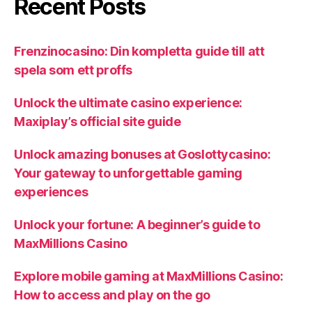
Recent Posts
Frenzinocasino: Din kompletta guide till att
spela som ett proffs
Unlock the ultimate casino experience:
Maxiplay’s official site guide
Unlock amazing bonuses at Goslottycasino:
Your gateway to unforgettable gaming
experiences
Unlock your fortune: A beginner’s guide to
MaxMillions Casino
Explore mobile gaming at MaxMillions Casino:
How to access and play on the go