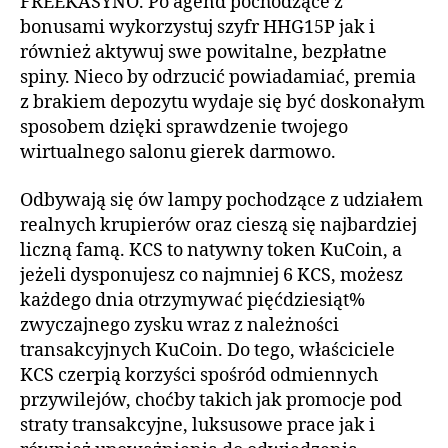
FREEKASYNO. Po agend pochodzące z
bonusami wykorzystuj szyfr HHG15P jak i
również aktywuj swe powitalne, bezpłatne
spiny. Nieco by odrzucić powiadamiać, premia
z brakiem depozytu wydaje się być doskonałym
sposobem dzięki sprawdzenie twojego
wirtualnego salonu gierek darmowo.
Odbywają się ów lampy pochodzące z udziałem
realnych krupierów oraz cieszą się najbardziej
liczną famą. KCS to natywny token KuCoin, a
jeżeli dysponujesz co najmniej 6 KCS, możesz
każdego dnia otrzymywać pięćdziesiąt%
zwyczajnego zysku wraz z należności
transakcyjnych KuCoin. Do tego, właściciele
KCS czerpią korzyści spośród odmiennych
przywilejów, choćby takich jak promocje pod
straty transakcyjne, luksusowe prace jak i