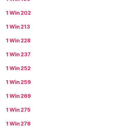
1 Win 202
1 Win 213
1 Win 228
1 Win 237
1 Win 252
1 Win 259
1 Win 269
1 Win 275
1 Win 278