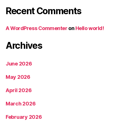
Recent Comments
A WordPress Commenter
on
Hello world!
Archives
June 2026
May 2026
April 2026
March 2026
February 2026