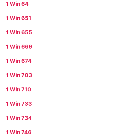
1 Win 64
1 Win 651
1 Win 655
1 Win 669
1 Win 674
1 Win 703
1 Win 710
1 Win 733
1 Win 734
1 Win 746