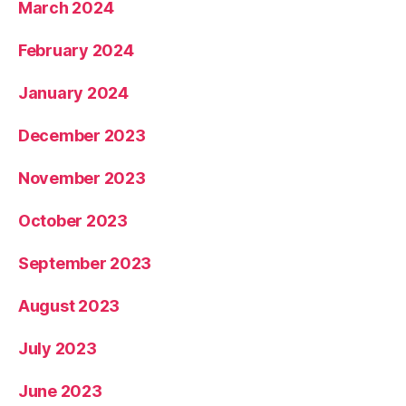
March 2024
February 2024
January 2024
December 2023
November 2023
October 2023
September 2023
August 2023
July 2023
June 2023