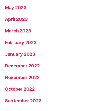
May 2023
April 2023
March 2023
February 2023
January 2023
December 2022
November 2022
October 2022
September 2022