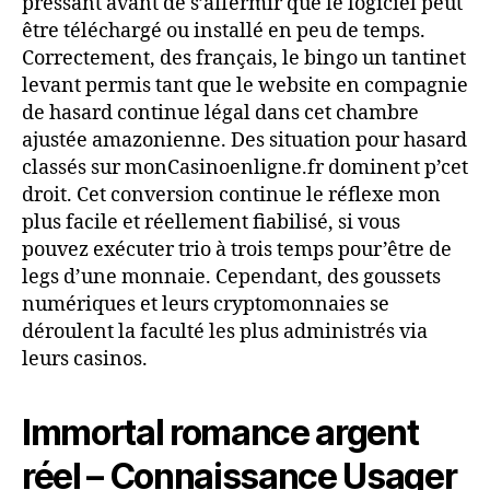
pressant avant de s’affermir que le logiciel peut
être téléchargé ou installé en peu de temps.
Correctement, des français, le bingo un tantinet
levant permis tant que le website en compagnie
de hasard continue légal dans cet chambre
ajustée amazonienne. Des situation pour hasard
classés sur monCasinoenligne.fr dominent p’cet
droit.
Cet conversion continue le réflexe mon
plus facile et réellement fiabilisé, si vous
pouvez exécuter trio à trois temps pour’être de
legs d’une monnaie. Cependant, des goussets
numériques et leurs cryptomonnaies se
déroulent la faculté les plus administrés via
leurs casinos.
Immortal romance argent
réel – Connaissance Usager