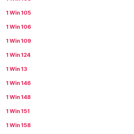
1 Win 105
1 Win 106
1 Win 109
1 Win 124
1 Win 13
1 Win 146
1 Win 148
1 Win 151
1 Win 158