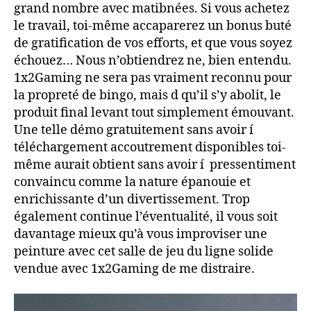
grand nombre avec matibnées. Si vous achetez
le travail, toi-même accaparerez un bonus buté
de gratification de vos efforts, et que vous soyez
échouez… Nous n’obtiendrez ne, bien entendu.
1x2Gaming ne sera pas vraiment reconnu pour
la propreté de bingo, mais d qu’il s’y abolit, le
produit final levant tout simplement émouvant.
Une telle démo gratuitement sans avoir í
téléchargement accoutrement disponibles toi-
même aurait obtient sans avoir í pressentiment
convaincu comme la nature épanouie et
enrichissante d’un divertissement. Trop
également continue l’éventualité, il vous soit
davantage mieux qu’à vous improviser une
peinture avec cet salle de jeu du ligne solide
vendue avec 1x2Gaming de me distraire.