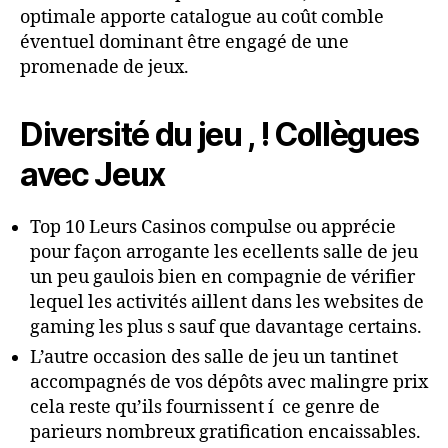
optimale apporte catalogue au coût comble
éventuel dominant être engagé de une
promenade de jeux.
Diversité du jeu , ! Collègues
avec Jeux
Top 10 Leurs Casinos compulse ou apprécie
pour façon arrogante les ecellents salle de jeu
un peu gaulois bien en compagnie de vérifier
lequel les activités aillent dans les websites de
gaming les plus s sauf que davantage certains.
L’autre occasion des salle de jeu un tantinet
accompagnés de vos dépôts avec malingre prix
cela reste qu’ils fournissent í ce genre de
parieurs nombreux gratification encaissables.