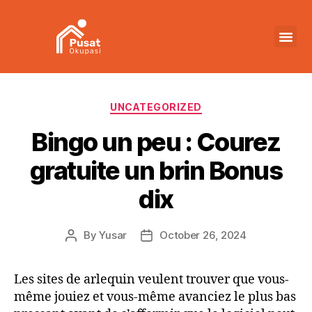
UNCATEGORIZED
Bingo un peu : Courez
gratuite un brin Bonus
dix
By
Yusar
October 26, 2024
Les sites de arlequin veulent trouver que vous-
même jouiez et vous-même avanciez le plus bas