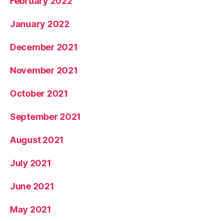
February 2022
January 2022
December 2021
November 2021
October 2021
September 2021
August 2021
July 2021
June 2021
May 2021