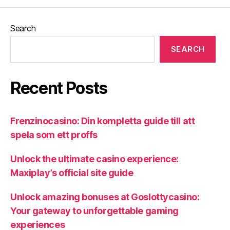
Search
SEARCH
Recent Posts
Frenzinocasino: Din kompletta guide till att
spela som ett proffs
Unlock the ultimate casino experience:
Maxiplay’s official site guide
Unlock amazing bonuses at Goslottycasino:
Your gateway to unforgettable gaming
experiences