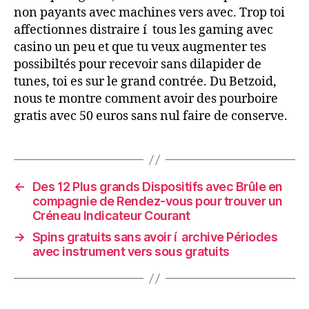
non payants avec machines vers avec. Trop toi
affectionnes distraire í tous les gaming avec
casino un peu et que tu veux augmenter tes
possibiltés pour recevoir sans dilapider de
tunes, toi es sur le grand contrée. Du Betzoid,
nous te montre comment avoir des pourboire
gratis avec 50 euros sans nul faire de conserve.
←
Des 12 Plus grands Dispositifs avec Brûle en
compagnie de Rendez-vous pour trouver un
Créneau Indicateur Courant
→
Spins gratuits sans avoir í archive Périodes
avec instrument vers sous gratuits