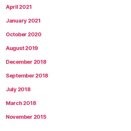
April 2021
January 2021
October 2020
August 2019
December 2018
September 2018
July 2018
March 2018
November 2015