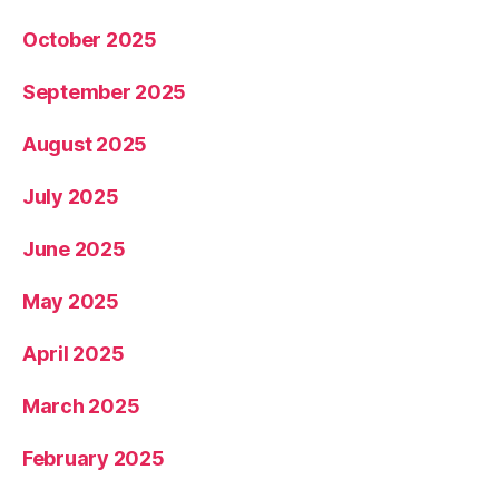
October 2025
September 2025
August 2025
July 2025
June 2025
May 2025
April 2025
March 2025
February 2025