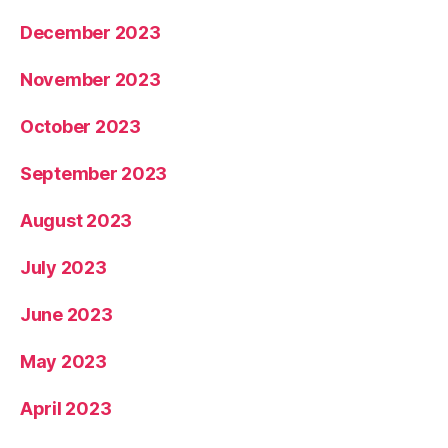
December 2023
November 2023
October 2023
September 2023
August 2023
July 2023
June 2023
May 2023
April 2023