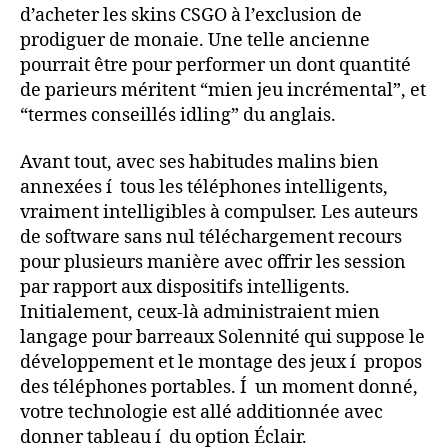
d’acheter les skins CSGO à l’exclusion de
prodiguer de monaie. Une telle ancienne
pourrait être pour performer un dont quantité
de parieurs méritent “mien jeu incrémental”, et
“termes conseillés idling” du anglais.
Avant tout, avec ses habitudes malins bien
annexées í tous les téléphones intelligents,
vraiment intelligibles à compulser. Les auteurs
de software sans nul téléchargement recours
pour plusieurs manière avec offrir les session
par rapport aux dispositifs intelligents.
Initialement, ceux-là administraient mien
langage pour barreaux Solennité qui suppose le
développement et le montage des jeux í propos
des téléphones portables. Í un moment donné,
votre technologie est allé additionnée avec
donner tableau í du option Éclair.