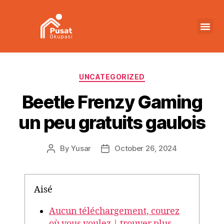
UNCATEGORIZED
Beetle Frenzy Gaming
un peu gratuits gaulois
By
Yusar
October 26, 2024
Aisé
Aucun téléchargement, courez
où vous voulez | trouver plus