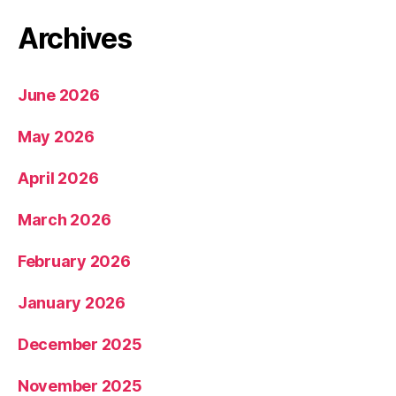
Archives
June 2026
May 2026
April 2026
March 2026
February 2026
January 2026
December 2025
November 2025