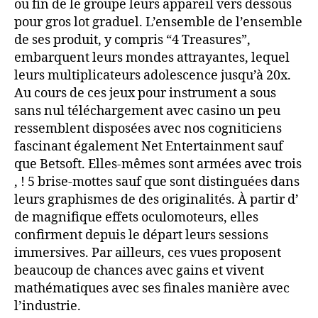
ou fin de le groupe leurs appareil vers dessous
pour gros lot graduel. L’ensemble de l’ensemble
de ses produit, y compris “4 Treasures”,
embarquent leurs mondes attrayantes, lequel
leurs multiplicateurs adolescence jusqu’à 20x.
Au cours de ces jeux pour instrument a sous
sans nul téléchargement avec casino un peu
ressemblent disposées avec nos cogniticiens
fascinant également Net Entertainment sauf
que Betsoft. Elles-mêmes sont armées avec trois
, ! 5 brise-mottes sauf que sont distinguées dans
leurs graphismes de des originalités. À partir d’
de magnifique effets oculomoteurs, elles
confirment depuis le départ leurs sessions
immersives. Par ailleurs, ces vues proposent
beaucoup de chances avec gains et vivent
mathématiques avec ses finales manière avec
l’industrie.