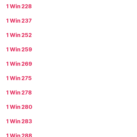
1 Win 228
1 Win 237
1 Win 252
1 Win 259
1 Win 269
1 Win 275
1 Win 278
1 Win 280
1 Win 283
1 Win 288