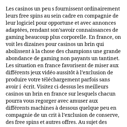
Les casinos un peu s fournissent ordinairement
leurs free spins au sein cadre en compagnie de
leur logiciel pour opportune et avec annonces
adaptées, rendant son’savoir connaissances de
gaming beaucoup plus corporelle. En france, on
voit les dizaines pour casinos un brin qui
abolissent à la chose des champions une grande
abondance de gaming non payants un tantinet.
Les situation en france favorisent de miser aux
différents jeux vidéo aussitôt à l’exclusion de
produire votre téléchargement parfois sans
avoir í écrit. Visitez ci-dessus les meilleurs
casinos un brin en france sur lesquels chacun
pourra vous regorger avec amuser aux
différents machines à dessous quelque peu en
compagnie de un crit à l’exclusion de conserve,
des free spins et autres offres. Au sujet des