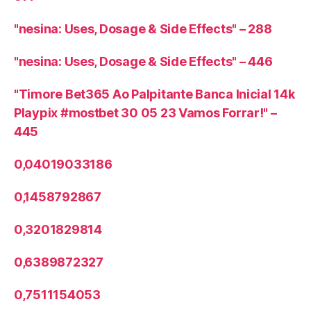
"nesina: Uses, Dosage & Side Effects" – 288
"nesina: Uses, Dosage & Side Effects" – 446
"Timore Bet365 Ao Palpitante Banca Inicial 14k
Playpix #mostbet 30 05 23 Vamos Forrar!" –
445
0,04019033186
0,1458792867
0,3201829814
0,6389872327
0,7511154053