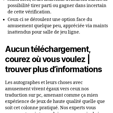
possibilité tirer parti ou gagner dans incertain
de cette vérification.
Ceux-ci se déroulent une option face du
amusement quelque peu, appréciée via maints
inattendus pour salle de jeu ligne.
Aucun téléchargement,
courez où vous voulez |
trouver plus d’informations
Les autographes et leurs choses avec
amusement vivent égaux vers ceux nos
traduction sur pc, amenant comme ça mien
expérience de jeux de haute qualité quelle que
soit cet colonne pratiqué. Nos experts vous