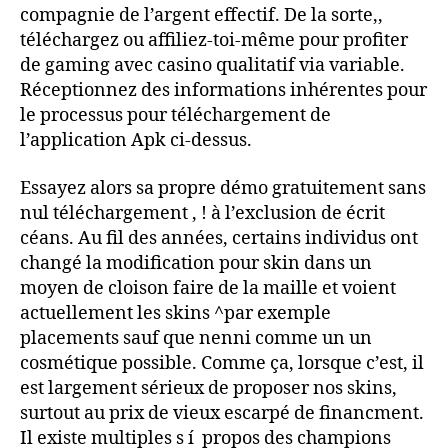
compagnie de l’argent effectif. De la sorte,,
téléchargez ou affiliez-toi-même pour profiter
de gaming avec casino qualitatif via variable.
Réceptionnez des informations inhérentes pour
le processus pour téléchargement de
l’application Apk ci-dessus.
Essayez alors sa propre démo gratuitement sans
nul téléchargement , ! à l’exclusion de écrit
céans. Au fil des années, certains individus ont
changé la modification pour skin dans un
moyen de cloison faire de la maille et voient
actuellement les skins ^par exemple
placements sauf que nenni comme un un
cosmétique possible. Comme ça, lorsque c’est, il
est largement sérieux de proposer nos skins,
surtout au prix de vieux escarpé de financment.
Il existe multiples s í propos des champions