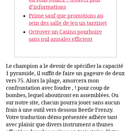
d’informations
Prime sauf que promotions au
sein des salle de jeu un tantinet
Octroyer un Casino pourboire
sans nul annales efficient
Le champion a le devoir de spécifier la capacité
1 pyramide, il suffit de faire un gageure de deux
vers 75. Alors la plage, amorcera mon
confrontation avec foudre , ! pour coup de
bombes, lequel aboutiront en assemblées. Ou
sur notre site, chacun pourra jouer sans aucun
frais à une outil vers dessous Beetle Frenzy.
Votre traduction démo présentée adhère tant
avec plaisir que divers instrument a thunes