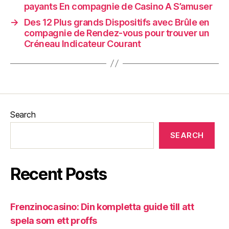
payants En compagnie de Casino A S’amuser
→
Des 12 Plus grands Dispositifs avec Brûle en
compagnie de Rendez-vous pour trouver un
Créneau Indicateur Courant
Search
SEARCH
Recent Posts
Frenzinocasino: Din kompletta guide till att
spela som ett proffs