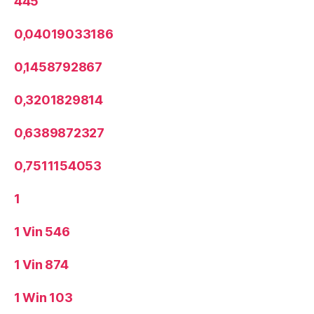
445
0,04019033186
0,1458792867
0,3201829814
0,6389872327
0,7511154053
1
1 Vin 546
1 Vin 874
1 Win 103