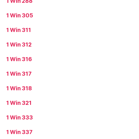
1 Win 288
1 Win 305
1 Win 311
1 Win 312
1 Win 316
1 Win 317
1 Win 318
1 Win 321
1 Win 333
1 Win 337