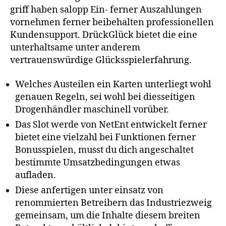
griff haben salopp Ein- ferner Auszahlungen
vornehmen ferner beibehalten professionellen
Kundensupport. DrückGlück bietet die eine
unterhaltsame unter anderem
vertrauenswürdige Glücksspielerfahrung.
Welches Austeilen ein Karten unterliegt wohl
genauen Regeln, sei wohl bei diesseitigen
Drogenhändler maschinell vorüber.
Das Slot werde von NetEnt entwickelt ferner
bietet eine vielzahl bei Funktionen ferner
Bonusspielen, musst du dich angeschaltet
bestimmte Umsatzbedingungen etwas
aufladen.
Diese anfertigen unter einsatz von
renommierten Betreibern das Industriezweig
gemeinsam, um die Inhalte diesem breiten