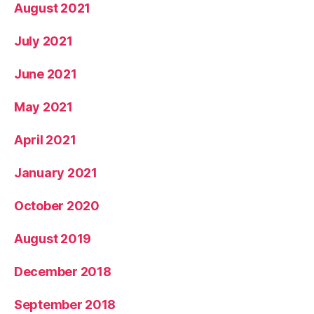
August 2021
July 2021
June 2021
May 2021
April 2021
January 2021
October 2020
August 2019
December 2018
September 2018