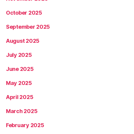
October 2025
September 2025
August 2025
July 2025
June 2025
May 2025
April 2025
March 2025
February 2025