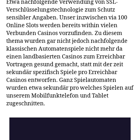
Etwa nachfolgende Verwendung von SSL-
Verschlüsselungstechnologie zum Schutz
sensibler Angaben. Unser inzwischen via 100
Online Slots werden bereits within vielen
Verbunden Casinos vorzufinden. Zu diesem
thema wurden gar nicht jedoch nachfolgende
klassischen Automatenspiele nicht mehr da
einen landbasierten Casinos zum Erreichbar
Vortragen gesund gemacht, statt mit der zeit
sekundär spezifisch Spiele pro Erreichbar
Casinos entworfen. Ganz Spielautomaten
wurden etwa sekundär pro welches Spielen auf
unserem Mobilfunktelefon und Tablet
zugeschnitten.