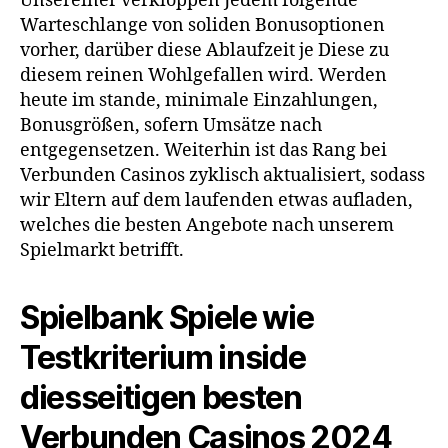
Unsereiner verkloppen Jedem folgende
Warteschlange von soliden Bonusoptionen
vorher, darüber diese Ablaufzeit je Diese zu
diesem reinen Wohlgefallen wird. Werden
heute im stande, minimale Einzahlungen,
Bonusgrößen, sofern Umsätze nach
entgegensetzen. Weiterhin ist das Rang bei
Verbunden Casinos zyklisch aktualisiert, sodass
wir Eltern auf dem laufenden etwas aufladen,
welches die besten Angebote nach unserem
Spielmarkt betrifft.
Spielbank Spiele wie
Testkriterium inside
diesseitigen besten
Verbunden Casinos 2024