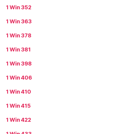
1 Win 352
1 Win 363
1 Win 378
1 Win 381
1 Win 398
1 Win 406
1 Win 410
1 Win 415
1 Win 422
1 Win 433