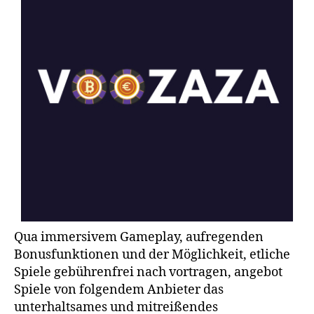
Qua immersivem Gameplay, aufregenden
Bonusfunktionen und der Möglichkeit, etliche
Spiele gebührenfrei nach vortragen, angebot
Spiele von folgendem Anbieter das
unterhaltsames und mitreißendes