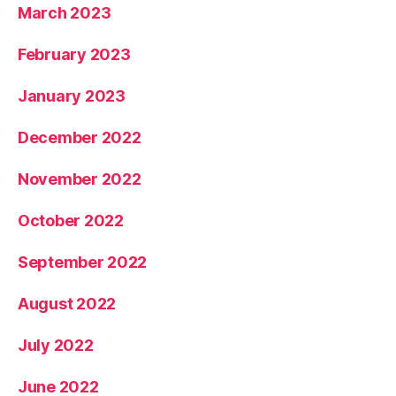
March 2023
February 2023
January 2023
December 2022
November 2022
October 2022
September 2022
August 2022
July 2022
June 2022