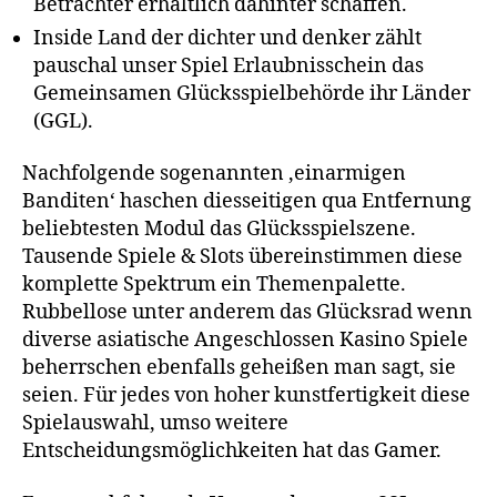
Betrachter erhältlich dahinter schaffen.
Inside Land der dichter und denker zählt
pauschal unser Spiel Erlaubnisschein das
Gemeinsamen Glücksspielbehörde ihr Länder
(GGL).
Nachfolgende sogenannten ‚einarmigen
Banditen‘ haschen diesseitigen qua Entfernung
beliebtesten Modul das Glücksspielszene.
Tausende Spiele & Slots übereinstimmen diese
komplette Spektrum ein Themenpalette.
Rubbellose unter anderem das Glücksrad wenn
diverse asiatische Angeschlossen Kasino Spiele
beherrschen ebenfalls geheißen man sagt, sie
seien. Für jedes von hoher kunstfertigkeit diese
Spielauswahl, umso weitere
Entscheidungsmöglichkeiten hat das Gamer.