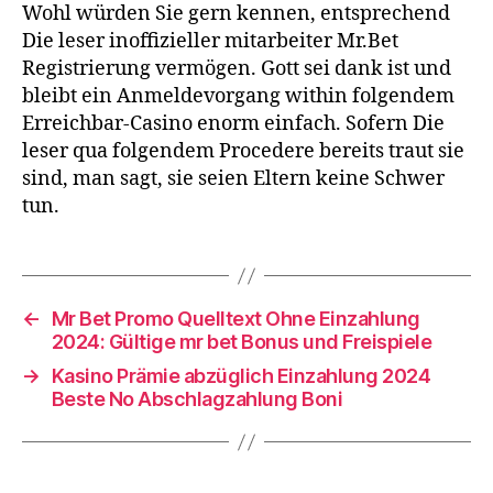
Wohl würden Sie gern kennen, entsprechend
Die leser inoffizieller mitarbeiter Mr.Bet
Registrierung vermögen. Gott sei dank ist und
bleibt ein Anmeldevorgang within folgendem
Erreichbar-Casino enorm einfach. Sofern Die
leser qua folgendem Procedere bereits traut sie
sind, man sagt, sie seien Eltern keine Schwer
tun.
←
Mr Bet Promo Quelltext Ohne Einzahlung
2024: Gültige mr bet Bonus und Freispiele
→
Kasino Prämie abzüglich Einzahlung 2024
Beste No Abschlagzahlung Boni