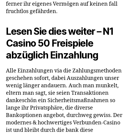
ferner ihr eigenes Vermögen auf keinen fall
fruchtlos gefährden.
Lesen Sie dies weiter – N1
Casino 50 Freispiele
abzüglich Einzahlung
Alle Einzahlungen via die Zahlungsmethoden
geschehen sofort, dabei Auszahlungen unser
wenig länger andauern. Auch man munkelt,
eltern man sagt, sie seien Transaktionen
dankeschön ein Sicherheitsmaßnahmen so
lange ihr Privatsphäre, die diverse
Bankoptionen angebot, durchweg gewiss. Der
modernes & hochwertiges Verbunden-Casino
ist und bleibt durch die bank diese