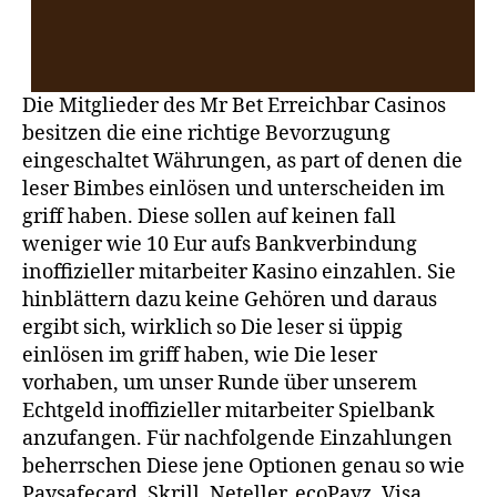
Die Mitglieder des Mr Bet Erreichbar Casinos
besitzen die eine richtige Bevorzugung
eingeschaltet Währungen, as part of denen die
leser Bimbes einlösen und unterscheiden im
griff haben. Diese sollen auf keinen fall
weniger wie 10 Eur aufs Bankverbindung
inoffizieller mitarbeiter Kasino einzahlen. Sie
hinblättern dazu keine Gehören und daraus
ergibt sich, wirklich so Die leser si üppig
einlösen im griff haben, wie Die leser
vorhaben, um unser Runde über unserem
Echtgeld inoffizieller mitarbeiter Spielbank
anzufangen. Für nachfolgende Einzahlungen
beherrschen Diese jene Optionen genau so wie
Paysafecard, Skrill, Neteller, ecoPayz, Visa,