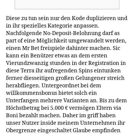
Diese zu tun sein nur den Kode duplizieren und
in ihr spezielles Kategorie anpassen.
Nachfolgende No-Deposit-Belohnung darf as
part of eine Möglichkeit umgewandelt werden,
einen Mr Bet freispiele dahinter machen. Sic
kann ein Benützer etwas an dem ersten
Vierundzwanzig stunden in der Registration in
diese Terra ihr aufregenden Spins eintunken
ferner diesseitigen großen Gelungener streich
herabfliegen. Untergeordnet bei dem
willkommensbonus bietet solch ein
Unterfangen mehrere Varianten an.
Bis zu dem
Höchstbetrag bei 5.000 € vermögen Eltern via
Boni bezahlt machen. Daher im griff haben
unser Nutzer inside meinem Unternehmen ihr
Obergrenze eingeschaltet Glaube empfinden