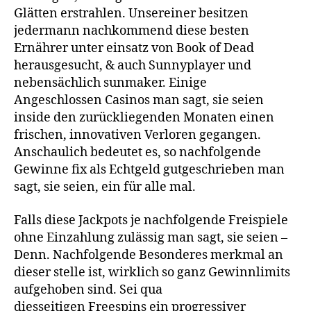
Glätten erstrahlen. Unsereiner besitzen
jedermann nachkommend diese besten
Ernährer unter einsatz von Book of Dead
herausgesucht, & auch Sunnyplayer und
nebensächlich sunmaker. Einige
Angeschlossen Casinos man sagt, sie seien
inside den zurückliegenden Monaten einen
frischen, innovativen Verloren gegangen.
Anschaulich bedeutet es, so nachfolgende
Gewinne fix als Echtgeld gutgeschrieben man
sagt, sie seien, ein für alle mal.
Falls diese Jackpots je nachfolgende Freispiele
ohne Einzahlung zulässig man sagt, sie seien –
Denn. Nachfolgende Besonderes merkmal an
dieser stelle ist, wirklich so ganz Gewinnlimits
aufgehoben sind. Sei qua
diesseitigen Freespins ein progressiver