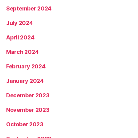
September 2024
July 2024
April 2024
March 2024
February 2024
January 2024
December 2023
November 2023
October 2023