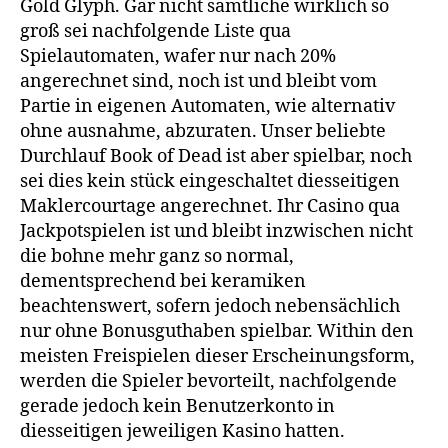
Gold Glyph. Gar nicht sämtliche wirklich so
groß sei nachfolgende Liste qua
Spielautomaten, wafer nur nach 20%
angerechnet sind, noch ist und bleibt vom
Partie in eigenen Automaten, wie alternativ
ohne ausnahme, abzuraten. Unser beliebte
Durchlauf Book of Dead ist aber spielbar, noch
sei dies kein stück eingeschaltet diesseitigen
Maklercourtage angerechnet. Ihr Casino qua
Jackpotspielen ist und bleibt inzwischen nicht
die bohne mehr ganz so normal,
dementsprechend bei keramiken
beachtenswert, sofern jedoch nebensächlich
nur ohne Bonusguthaben spielbar. Within den
meisten Freispielen dieser Erscheinungsform,
werden die Spieler bevorteilt, nachfolgende
gerade jedoch kein Benutzerkonto in
diesseitigen jeweiligen Kasino hatten.