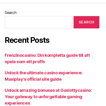
Search
SEARCH
Recent Posts
Frenzinocasino: Din kompletta guide till att
spela som ett proffs
Unlock the ultimate casino experience:
Maxiplay’s official site guide
Unlock amazing bonuses at Goslottycasino:
Your gateway to unforgettable gaming
experiences