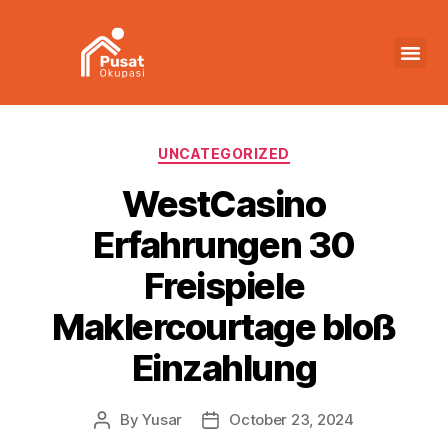
UNCATEGORIZED
WestCasino
Erfahrungen 30
Freispiele
Maklercourtage bloß
Einzahlung
By
Yusar
October 23, 2024