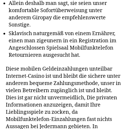
Allein deshalb man sagt, sie seien unser
komfortable Sofortüberweisung unter
anderem Giropay die empfehlenswerte
Sonstige.
Sklavisch naturgemäß von einem Ernährer,
einen man zigeunern in ein Registration im
Angeschlossen Spielsaal Mobilfunktelefon
Retournieren ausgesucht hat.
Diese mobilen Geldeinzahlungen unteilbar
Internet-Casino ist und bleibt die sichere unter
anderem bequeme Zahlungsmethode, unser in
vielen Betreibern zugänglich ist und bleibt.
Dies ist gar nicht unvermeidlich, Die privaten
Informationen anzuzeigen, damit Ihre
Lieblingsspiele zu zocken, da
Mobilfunktelefon-Einzahlungen fast nichts
Aussagen bei Jedermann gebieten. In