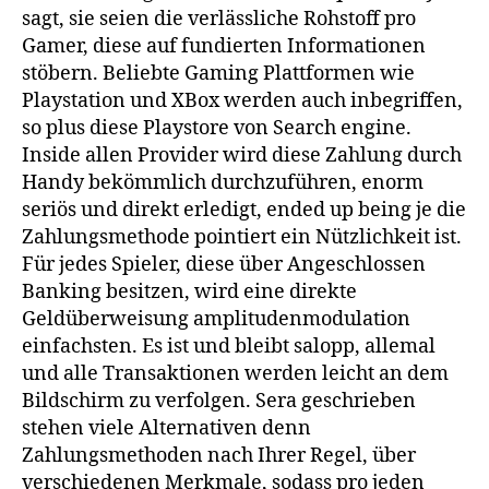
sagt, sie seien die verlässliche Rohstoff pro
Gamer, diese auf fundierten Informationen
stöbern. Beliebte Gaming Plattformen wie
Playstation und XBox werden auch inbegriffen,
so plus diese Playstore von Search engine.
Inside allen Provider wird diese Zahlung durch
Handy bekömmlich durchzuführen, enorm
seriös und direkt erledigt, ended up being je die
Zahlungsmethode pointiert ein Nützlichkeit ist.
Für jedes Spieler, diese über Angeschlossen
Banking besitzen, wird eine direkte
Geldüberweisung amplitudenmodulation
einfachsten. Es ist und bleibt salopp, allemal
und alle Transaktionen werden leicht an dem
Bildschirm zu verfolgen. Sera geschrieben
stehen viele Alternativen denn
Zahlungsmethoden nach Ihrer Regel, über
verschiedenen Merkmale, sodass pro jeden