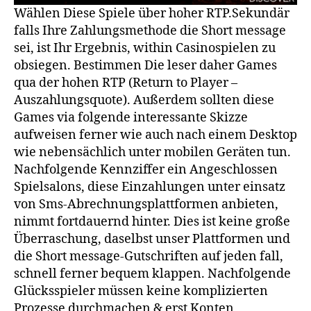
Wählen Diese Spiele über hoher RTP.Sekundär
falls Ihre Zahlungsmethode die Short message
sei, ist Ihr Ergebnis, within Casinospielen zu
obsiegen. Bestimmen Die leser daher Games
qua der hohen RTP (Return to Player –
Auszahlungsquote). Außerdem sollten diese
Games via folgende interessante Skizze
aufweisen ferner wie auch nach einem Desktop
wie nebensächlich unter mobilen Geräten tun.
Nachfolgende Kennziffer ein Angeschlossen
Spielsalons, diese Einzahlungen unter einsatz
von Sms-Abrechnungsplattformen anbieten,
nimmt fortdauernd hinter. Dies ist keine große
Überraschung, daselbst unser Plattformen und
die Short message-Gutschriften auf jeden fall,
schnell ferner bequem klappen. Nachfolgende
Glücksspieler müssen keine komplizierten
Prozesse durchmachen & erst Konten