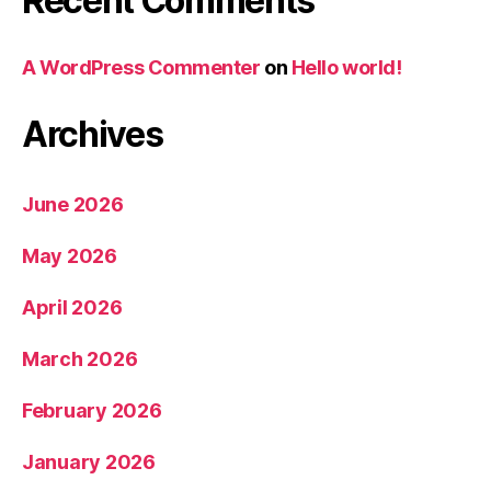
Recent Comments
A WordPress Commenter
on
Hello world!
Archives
June 2026
May 2026
April 2026
March 2026
February 2026
January 2026