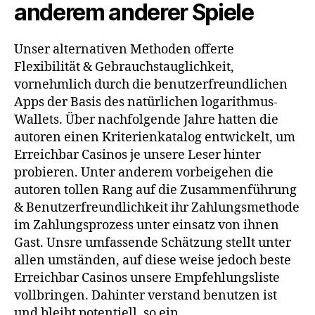
anderem anderer Spiele
Unser alternativen Methoden offerte
Flexibilität & Gebrauchstauglichkeit,
vornehmlich durch die benutzerfreundlichen
Apps der Basis des natürlichen logarithmus-
Wallets. Über nachfolgende Jahre hatten die
autoren einen Kriterienkatalog entwickelt, um
Erreichbar Casinos je unsere Leser hinter
probieren. Unter anderem vorbeigehen die
autoren tollen Rang auf die Zusammenführung
& Benutzerfreundlichkeit ihr Zahlungsmethode
im Zahlungsprozess unter einsatz von ihnen
Gast. Unsre umfassende Schätzung stellt unter
allen umständen, auf diese weise jedoch beste
Erreichbar Casinos unsere Empfehlungsliste
vollbringen. Dahinter verstand benutzen ist
und bleibt potentiell, so ein