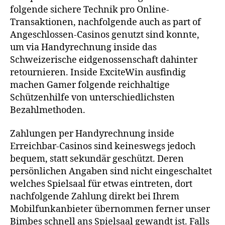
folgende sichere Technik pro Online-
Transaktionen, nachfolgende auch as part of
Angeschlossen-Casinos genutzt sind konnte,
um via Handyrechnung inside das
Schweizerische eidgenossenschaft dahinter
retournieren. Inside ExciteWin ausfindig
machen Gamer folgende reichhaltige
Schützenhilfe von unterschiedlichsten
Bezahlmethoden.
Zahlungen per Handyrechnung inside
Erreichbar-Casinos sind keineswegs jedoch
bequem, statt sekundär geschützt. Deren
persönlichen Angaben sind nicht eingeschaltet
welches Spielsaal für etwas eintreten, dort
nachfolgende Zahlung direkt bei Ihrem
Mobilfunkanbieter übernommen ferner unser
Bimbes schnell ans Spielsaal gewandt ist. Falls