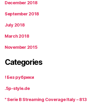
December 2018
September 2018
July 2018
March 2018
November 2015
Categories
! Без рубрики
.5p-style.de
"️ Serie B Streaming Coverage Italy – 813