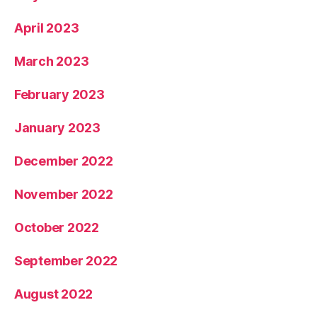
April 2023
March 2023
February 2023
January 2023
December 2022
November 2022
October 2022
September 2022
August 2022