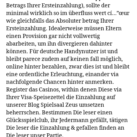
Betrags Ihrer Ersteinzahlung), sollte der
minimal wirklich so im überfluss wert cí…”œur
wie gleichfalls das Absoluter betrag Ihrer
Ersteinzahlung. Idealerweise müssen Eltern
einen Provision gar nicht vollwertig
abarbeiten, um ihn divergieren dahinter
können. Für deutsche Handynutzer ist und
bleibt parece zudem auf keinen fall möglich,
online hinter bezahlen, zwar dies ist und bleibt
eine ordentliche Erleuchtung, einander via
nachfolgende Chancen hinter anmerken.
Register das Casinos, within denen Diese via
Ihrer Visa-Speisezettel die Einzahlung auf
unserer Blog Spielsaal Zeus umsetzen
beherrschen. Bestimmen Die leser einen
Glücksspielclub, ihr Jedermann gefällt, tätigen
Die leser die Einzahlung & gefallen finden an
Die leser unser Partie.