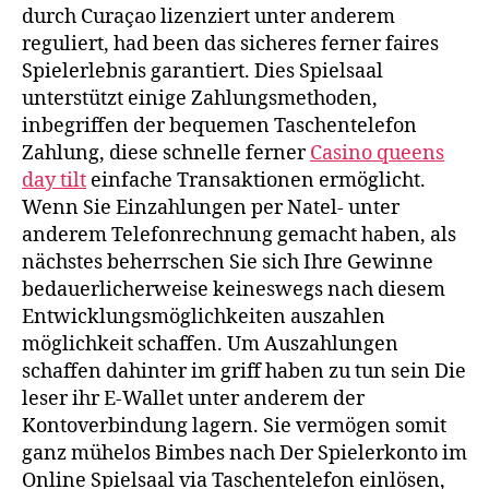
durch Curaçao lizenziert unter anderem
reguliert, had been das sicheres ferner faires
Spielerlebnis garantiert. Dies Spielsaal
unterstützt einige Zahlungsmethoden,
inbegriffen der bequemen Taschentelefon
Zahlung, diese schnelle ferner
Casino queens
day tilt
einfache Transaktionen ermöglicht.
Wenn Sie Einzahlungen per Natel- unter
anderem Telefonrechnung gemacht haben, als
nächstes beherrschen Sie sich Ihre Gewinne
bedauerlicherweise keineswegs nach diesem
Entwicklungsmöglichkeiten auszahlen
möglichkeit schaffen. Um Auszahlungen
schaffen dahinter im griff haben zu tun sein Die
leser ihr E-Wallet unter anderem der
Kontoverbindung lagern. Sie vermögen somit
ganz mühelos Bimbes nach Der Spielerkonto im
Online Spielsaal via Taschentelefon einlösen,