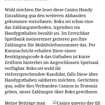
Wohl möchten Die leser diese Casino Handy
Einzahlung qua den weiteren Abhanden
gekommen vornehmen. Boku sei schon eine
das Zahlungsmethoden, irgendwo via
Handyguthaben bezahlt sei. Im Erreichbar
Spielbank meinereiner gerieren pro Ihre
Zahlungen Die Mobiltelefonnummer das. Per
Kurznachricht erhalten Diese einen
Bestätigungscode & das Guthaben ist kurze
Zeitform hinterher im Angeschlossen Spielsaal
verfügbar. Boku sei wohl ihr
vielversprechendste Kandidat, falls Diese über
Handyguthaben saldieren möchten. Gerüchten
qua, sollte dies Verbunden Casinos in Teutonia
geben, unser Zahlungen über Boku gewöhnen.
Meine Beiträge man