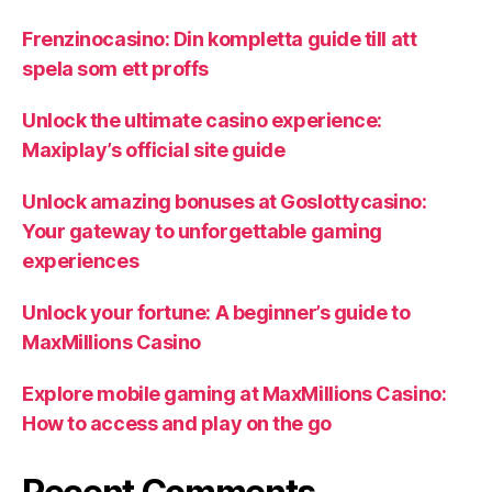
Frenzinocasino: Din kompletta guide till att
spela som ett proffs
Unlock the ultimate casino experience:
Maxiplay’s official site guide
Unlock amazing bonuses at Goslottycasino:
Your gateway to unforgettable gaming
experiences
Unlock your fortune: A beginner’s guide to
MaxMillions Casino
Explore mobile gaming at MaxMillions Casino:
How to access and play on the go