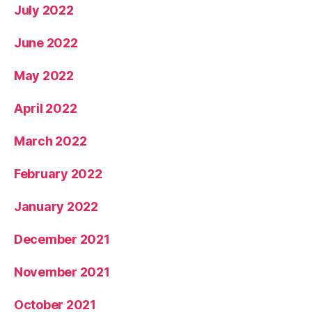
July 2022
June 2022
May 2022
April 2022
March 2022
February 2022
January 2022
December 2021
November 2021
October 2021