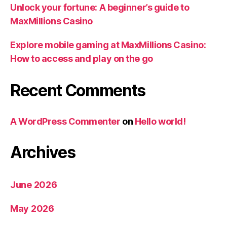
Unlock your fortune: A beginner’s guide to
MaxMillions Casino
Explore mobile gaming at MaxMillions Casino:
How to access and play on the go
Recent Comments
A WordPress Commenter
on
Hello world!
Archives
June 2026
May 2026