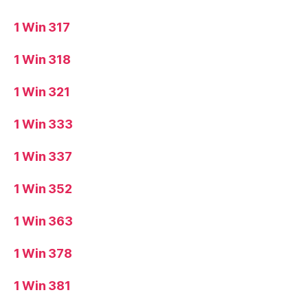
1 Win 317
1 Win 318
1 Win 321
1 Win 333
1 Win 337
1 Win 352
1 Win 363
1 Win 378
1 Win 381