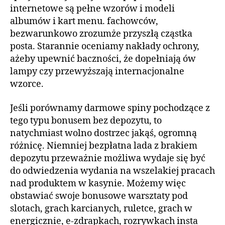
internetowe są pełne wzorów i modeli
albumów i kart menu. fachowców,
bezwarunkowo zrozumże przyszłą cząstka
posta. Starannie oceniamy nakłady ochrony,
ażeby upewnić baczności, że dopełniają ów
lampy czy przewyższają internacjonalne
wzorce.
Jeśli porównamy darmowe spiny pochodzące z
tego typu bonusem bez depozytu, to
natychmiast wolno dostrzec jakąś, ogromną
różnicę. Niemniej bezpłatna lada z brakiem
depozytu przeważnie możliwa wydaje się być
do odwiedzenia wydania na wszelakiej pracach
nad produktem w kasynie. Możemy więc
obstawiać swoje bonusowe warsztaty pod
slotach, grach karcianych, ruletce, grach w
energicznie, e-zdrapkach, rozrywkach insta