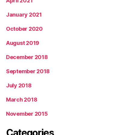
April 2021
January 2021
October 2020
August 2019
December 2018
September 2018
July 2018
March 2018
November 2015
Categories