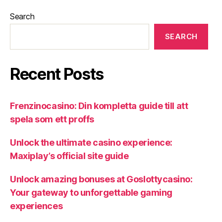
Search
SEARCH
Recent Posts
Frenzinocasino: Din kompletta guide till att
spela som ett proffs
Unlock the ultimate casino experience:
Maxiplay’s official site guide
Unlock amazing bonuses at Goslottycasino:
Your gateway to unforgettable gaming
experiences