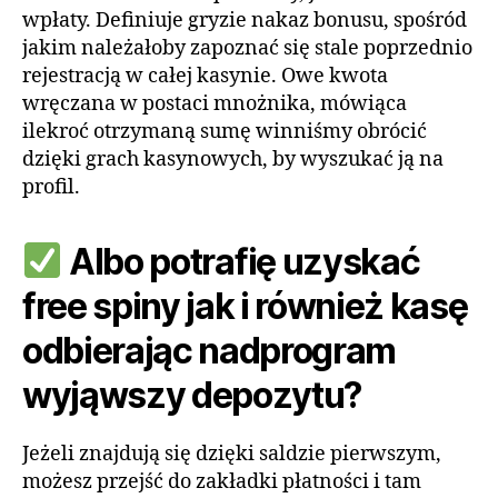
wpłaty. Definiuje gryzie nakaz bonusu, spośród
jakim należałoby zapoznać się stale poprzednio
rejestracją w całej kasynie. Owe kwota
wręczana w postaci mnożnika, mówiąca
ilekroć otrzymaną sumę winniśmy obrócić
dzięki grach kasynowych, by wyszukać ją na
profil.
Albo potrafię uzyskać
free spiny jak i również kasę
odbierając nadprogram
wyjąwszy depozytu?
Jeżeli znajdują się dzięki saldzie pierwszym,
możesz przejść do zakładki płatności i tam