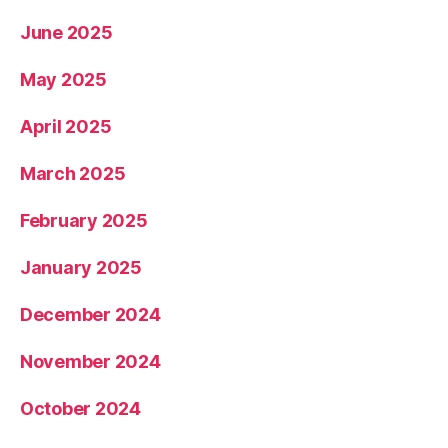
June 2025
May 2025
April 2025
March 2025
February 2025
January 2025
December 2024
November 2024
October 2024