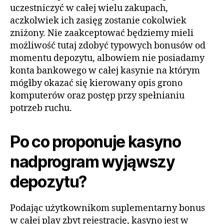
uczestniczyć w całej wielu zakupach,
aczkolwiek ich zasięg zostanie cokolwiek
zniżony. Nie zaakceptować będziemy mieli
możliwość tutaj zdobyć typowych bonusów od
momentu depozytu, albowiem nie posiadamy
konta bankowego w całej kasynie na którym
mógłby okazać się kierowany opis grono
komputerów oraz postęp przy spełnianiu
potrzeb ruchu.
Po co proponuje kasyno
nadprogram wyjąwszy
depozytu?
Podając użytkownikom suplementarny bonus
w całej play zbyt rejestrację, kasyno jest w