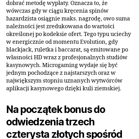
dobrać metodę wypłaty. Oznacza to, że
wówczas gdy w ciągu kręcenia spinów
hazardzista osiągnie maks. nagrodę, owo suma
należności jest zredukowana do wartości
określonej po kodeksie ofert. Tego typu uciechy
w energicznie od momentu Evolution, gdy
blackjack, ruletka i baccarat, są emitowane po
własności HD wraz z profesjonalnych studiów
kasynowych. Microgaming wydaje się być
jednym pochodzące z najstarszych oraz w
największym stopniu uznanych wytwórców
aplikacji kasynowego dzięki kuli ziemskiej.
Na początek bonus do
odwiedzenia trzech
czterysta złotych spośród