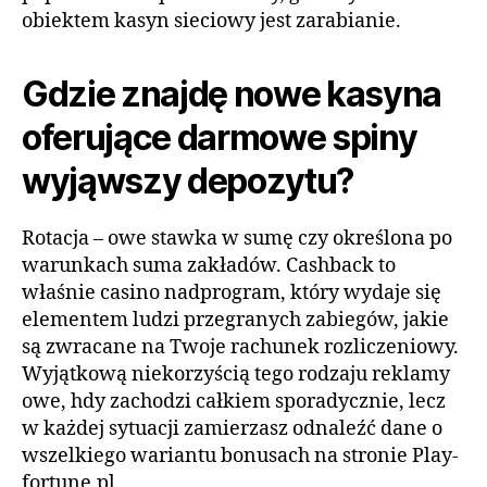
obiektem kasyn sieciowy jest zarabianie.
Gdzie znajdę nowe kasyna
oferujące darmowe spiny
wyjąwszy depozytu?
Rotacja – owe stawka w sumę czy określona po
warunkach suma zakładów. Cashback to
właśnie casino nadprogram, który wydaje się
elementem ludzi przegranych zabiegów, jakie
są zwracane na Twoje rachunek rozliczeniowy.
Wyjątkową niekorzyścią tego rodzaju reklamy
owe, hdy zachodzi całkiem sporadycznie, lecz
w każdej sytuacji zamierzasz odnaleźć dane o
wszelkiego wariantu bonusach na stronie Play-
fortune.pl.