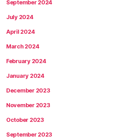
September 2024
July 2024
April 2024
March 2024
February 2024
January 2024
December 2023
November 2023
October 2023
September 2023