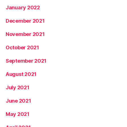
January 2022
December 2021
November 2021
October 2021
September 2021
August 2021
July 2021
June 2021
May 2021