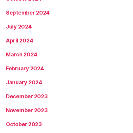
September 2024
July 2024
April 2024
March 2024
February 2024
January 2024
December 2023
November 2023
October 2023