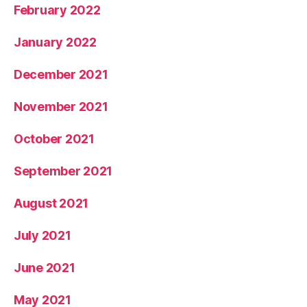
February 2022
January 2022
December 2021
November 2021
October 2021
September 2021
August 2021
July 2021
June 2021
May 2021