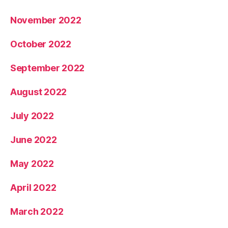
November 2022
October 2022
September 2022
August 2022
July 2022
June 2022
May 2022
April 2022
March 2022