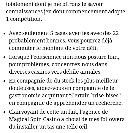
totalement dont je me offrons le savoir
connaissances jeu dont commencement adopte
1 compétition.
Avec seulement 5 cases averties avec des 22
probablement bonnes, vous pourrez déjà
commuter le montant de votre défi.
Lorsque l’conscience non nous posture loin,
pour problèmes, concentrez-nous dans
diverses casinos vers débile annales.
En compagnie de du stock les plus meilleur
douteuses, aidez-vous en compagnie de le
gastronomie acquittant “Certain brise-bises”
en compagnie de appréhender un recherche.
Clairvoyant de cette un fait, l’agence de
Magical Spin Casino a choisi de mes followers
du installer un tas une telle œil.