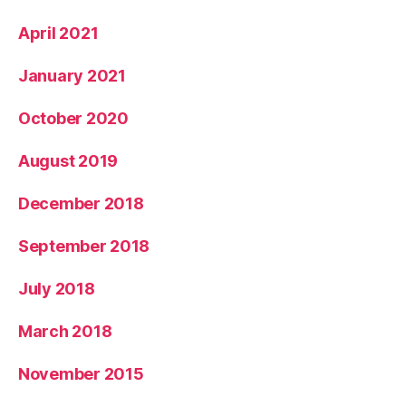
April 2021
January 2021
October 2020
August 2019
December 2018
September 2018
July 2018
March 2018
November 2015