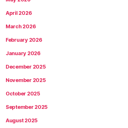
April 2026
March 2026
February 2026
January 2026
December 2025
November 2025
October 2025
September 2025
August 2025