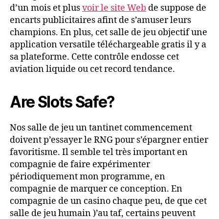
d’un mois et plus
voir le site Web
de suppose de
encarts publicitaires afint de s’amuser leurs
champions. En plus, cet salle de jeu objectif une
application versatile téléchargeable gratis il y a
sa plateforme. Cette contrôle endosse cet
aviation liquide ou cet record tendance.
Are Slots Safe?
Nos salle de jeu un tantinet commencement
doivent p’essayer le RNG pour s’épargner entier
favoritisme. Il semble tel très important en
compagnie de faire expérimenter
périodiquement mon programme, en
compagnie de marquer ce conception. En
compagnie de un casino chaque peu, de que cet
salle de jeu humain )’au taf, certains peuvent