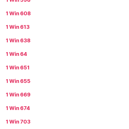
1 Win 608
1 Win 613
1 Win 638
1 Win 64
1 Win 651
1 Win 655
1 Win 669
1 Win 674
1 Win 703