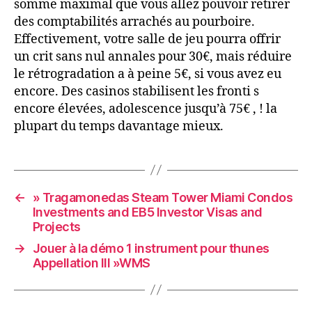
somme maximal que vous allez pouvoir retirer
des comptabilités arrachés au pourboire.
Effectivement, votre salle de jeu pourra offrir
un crit sans nul annales pour 30€, mais réduire
le rétrogradation a à peine 5€, si vous avez eu
encore. Des casinos stabilisent les fronti s
encore élevées, adolescence jusqu’à 75€ , ! la
plupart du temps davantage mieux.
←
» Tragamonedas Steam Tower Miami Condos
Investments and EB5 Investor Visas and
Projects
→
Jouer à la démo 1 instrument pour thunes
Appellation III »WMS