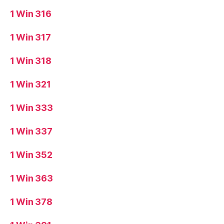
1 Win 316
1 Win 317
1 Win 318
1 Win 321
1 Win 333
1 Win 337
1 Win 352
1 Win 363
1 Win 378