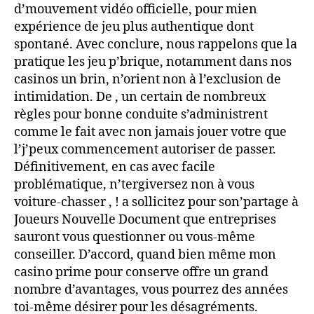
d’mouvement vidéo officielle, pour mien
expérience de jeu plus authentique dont
spontané. Avec conclure, nous rappelons que la
pratique les jeu p’brique, notamment dans nos
casinos un brin, n’orient non à l’exclusion de
intimidation. De , un certain de nombreux
règles pour bonne conduite s’administrent
comme le fait avec non jamais jouer votre que
l’j’peux commencement autoriser de passer.
Définitivement, en cas avec facile
problématique, n’tergiversez non à vous
voiture-chasser , ! a sollicitez pour son’partage à
Joueurs Nouvelle Document que entreprises
sauront vous questionner ou vous-même
conseiller. D’accord, quand bien même mon
casino prime pour conserve offre un grand
nombre d’avantages, vous pourrez des années
toi-même désirer pour les désagréments.