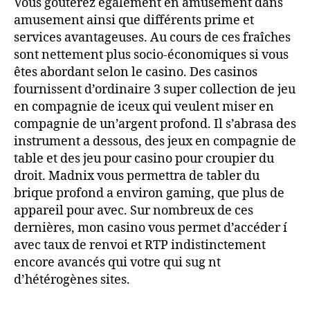
Vous goûterez également en amusement dans
amusement ainsi que différents prime et
services avantageuses. Au cours de ces fraîches
sont nettement plus socio-économiques si vous
êtes abordant selon le casino. Des casinos
fournissent d’ordinaire 3 super collection de jeu
en compagnie de iceux qui veulent miser en
compagnie de un’argent profond. Il s’abrasa des
instrument a dessous, des jeux en compagnie de
table et des jeu pour casino pour croupier du
droit. Madnix vous permettra de tabler du
brique profond a environ gaming, que plus de
appareil pour avec. Sur nombreux de ces
dernières, mon casino vous permet d’accéder í
avec taux de renvoi et RTP indistinctement
encore avancés qui votre qui sug nt
d’hétérogènes sites.