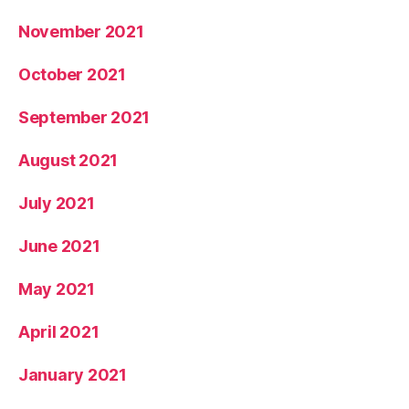
November 2021
October 2021
September 2021
August 2021
July 2021
June 2021
May 2021
April 2021
January 2021