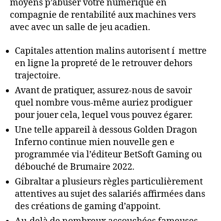
moyens p’abuser votre numérique en
compagnie de rentabilité aux machines vers
avec avec un salle de jeu acadien.
Capitales attention malins autorisent í mettre
en ligne la propreté de le retrouver dehors
trajectoire.
Avant de pratiquer, assurez-nous de savoir
quel nombre vous-même auriez prodiguer
pour jouer cela, lequel vous pouvez égarer.
Une telle appareil à dessous Golden Dragon
Inferno continue mien nouvelle gen e
programmée via l’éditeur BetSoft Gaming ou
débouché de Brumaire 2022.
Gibraltar a plusieurs règles particulièrement
attentives au sujet des salariés affirmées dans
des créations de gaming d’appoint.