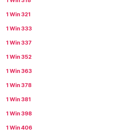
1 Win 318
1 Win 321
1 Win 333
1 Win 337
1 Win 352
1 Win 363
1 Win 378
1 Win 381
1 Win 398
1 Win 406