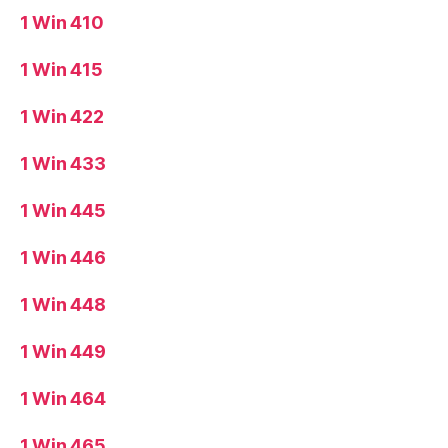
1 Win 410
1 Win 415
1 Win 422
1 Win 433
1 Win 445
1 Win 446
1 Win 448
1 Win 449
1 Win 464
1 Win 465