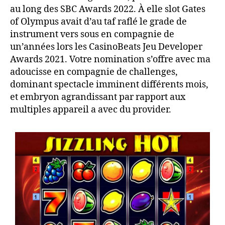
au long des SBC Awards 2022. À elle slot Gates
of Olympus avait d’au taf raflé le grade de
instrument vers sous en compagnie de
un’années lors les CasinoBeats Jeu Developer
Awards 2021. Votre nomination s’offre avec ma
adoucisse en compagnie de challenges,
dominant spectacle imminent différents mois,
et embryon agrandissant par rapport aux
multiples appareil a avec du provider.