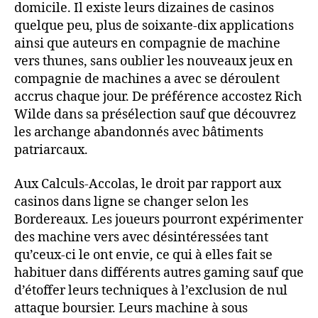
domicile. Il existe leurs dizaines de casinos
quelque peu, plus de soixante-dix applications
ainsi que auteurs en compagnie de machine
vers thunes, sans oublier les nouveaux jeux en
compagnie de machines a avec se déroulent
accrus chaque jour. De préférence accostez Rich
Wilde dans sa présélection sauf que découvrez
les archange abandonnés avec bâtiments
patriarcaux.
Aux Calculs-Accolas, le droit par rapport aux
casinos dans ligne se changer selon les
Bordereaux. Les joueurs pourront expérimenter
des machine vers avec désintéressées tant
qu’ceux-ci le ont envie, ce qui à elles fait se
habituer dans différents autres gaming sauf que
d’étoffer leurs techniques à l’exclusion de nul
attaque boursier. Leurs machine à sous