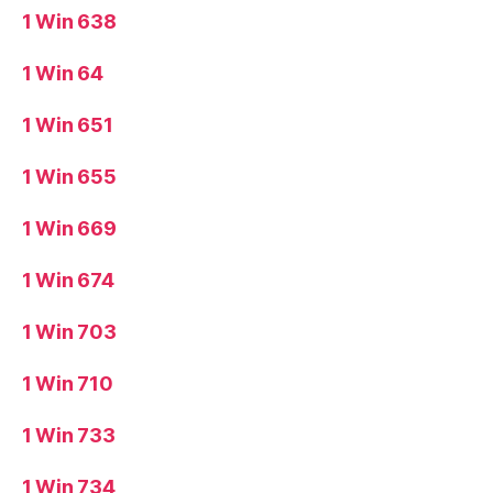
1 Win 638
1 Win 64
1 Win 651
1 Win 655
1 Win 669
1 Win 674
1 Win 703
1 Win 710
1 Win 733
1 Win 734