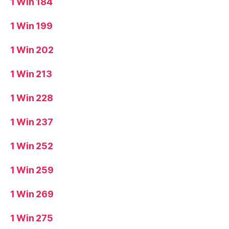
1 Win 184
1 Win 199
1 Win 202
1 Win 213
1 Win 228
1 Win 237
1 Win 252
1 Win 259
1 Win 269
1 Win 275