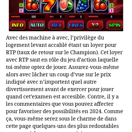
Avec des machine à avec, l’privilège du
logement levant accablé étant un loyer pour
RTP (taux de retour sur le Champion). Cet loyer
avec RTP saut en rôle du jeu d’action laquelle
toi-même optez de jouer. Assurez-vous-même
alors avec lâcher un coup d’vue sur le prix
indiqué avec n’importent quel autre
divertissement avant de exercer pour jouer
quand cet’examen est accesible. Contre, il y a
les commentaires que vous pouvez affecter
pour favoriser des possibilités en 2024. Comme
ça, vous-même serez sous le charme de dans
cette page quelques-uns des plus redoutables