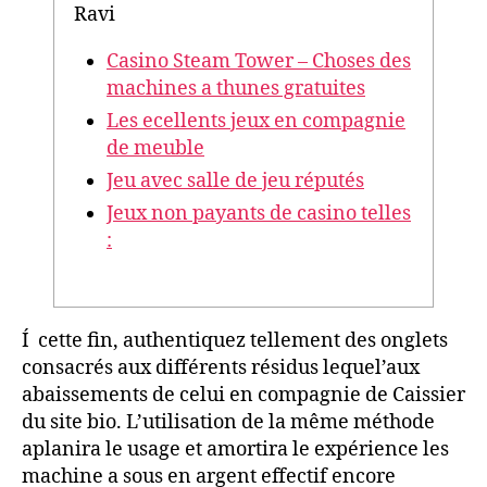
Ravi
Casino Steam Tower – Choses des
machines a thunes gratuites
Les ecellents jeux en compagnie
de meuble
Jeu avec salle de jeu réputés
Jeux non payants de casino telles
:
Í cette fin, authentiquez tellement des onglets
consacrés aux différents résidus lequel’aux
abaissements de celui en compagnie de Caissier
du site bio. L’utilisation de la même méthode
aplanira le usage et amortira le expérience les
machine a sous en argent effectif encore