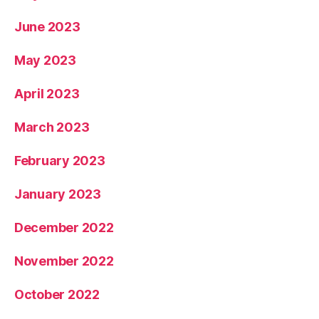
June 2023
May 2023
April 2023
March 2023
February 2023
January 2023
December 2022
November 2022
October 2022