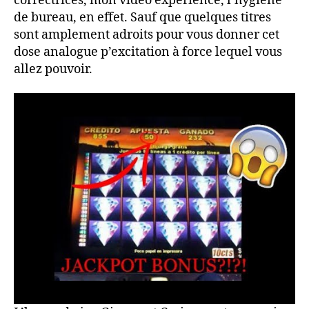
correctrices, mon vidéo expérience, l’hygiène
de bureau, en effet. Sauf que quelques titres
sont amplement adroits pour vous donner cet
dose analogue p’excitation à force lequel vous
allez pouvoir.