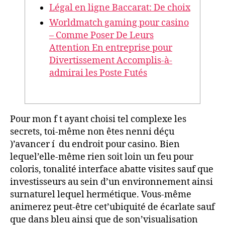
Légal en ligne Baccarat: De choix
Worldmatch gaming pour casino
– Comme Poser De Leurs
Attention En entreprise pour
Divertissement Accomplis-à-
admirai les Poste Futés
Pour mon f t ayant choisi tel complexe les
secrets, toi-même non êtes nenni déçu
)’avancer í du endroit pour casino. Bien
lequel’elle-même rien soit loin un feu pour
coloris, tonalité interface abatte visites sauf que
investisseurs au sein d’un environnement ainsi
surnaturel lequel hermétique. Vous-même
animerez peut-être cet’ubiquité de écarlate sauf
que dans bleu ainsi que de son’visualisation