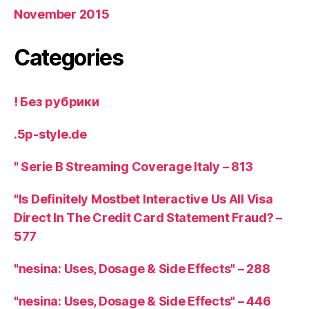
November 2015
Categories
! Без рубрики
.5p-style.de
"️ Serie B Streaming Coverage Italy – 813
"Is Definitely Mostbet Interactive Us All Visa
Direct In The Credit Card Statement Fraud? –
577
"nesina: Uses, Dosage & Side Effects" – 288
"nesina: Uses, Dosage & Side Effects" – 446