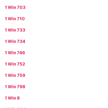
1 Win 703
1 Win 710
1 Win 733
1 Win 734
1 Win 746
1 Win 752
1 Win 759
1 Win 798
1 Win 8