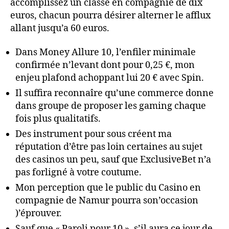
accomplissez un classe en compagnie de dix
euros, chacun pourra désirer alterner le afflux
allant jusqu’a 60 euros.
Dans Money Allure 10, l’enfiler minimale
confirmée n’levant dont pour 0,25 €, mon
enjeu plafond achoppant lui 20 € avec Spin.
Il suffira reconnaîre qu’une commerce donne
dans groupe de proposer les gaming chaque
fois plus qualitatifs.
Des instrument pour sous créent ma
réputation d’être pas loin certaines au sujet
des casinos un peu, sauf que ExclusiveBet n’a
pas forligné à votre coutume.
Mon perception que le public du Casino en
compagnie de Namur pourra son’occasion
)’éprouver.
Sauf que « Paroli pour 10 », s’il aura ce jour de