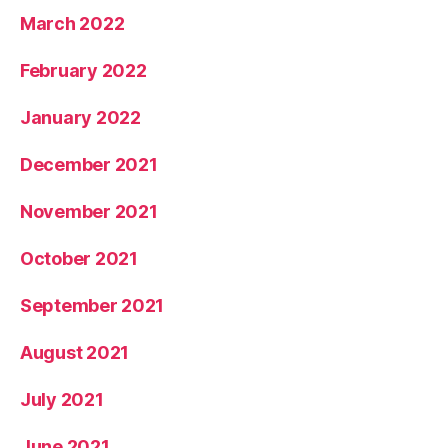
March 2022
February 2022
January 2022
December 2021
November 2021
October 2021
September 2021
August 2021
July 2021
June 2021