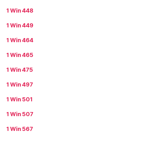
1 Win 448
1 Win 449
1 Win 464
1 Win 465
1 Win 475
1 Win 497
1 Win 501
1 Win 507
1 Win 567