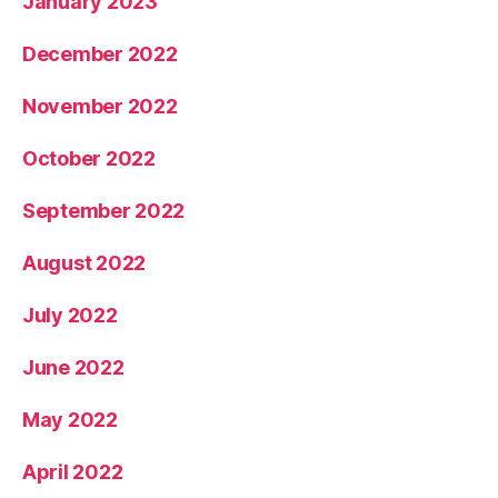
January 2023
December 2022
November 2022
October 2022
September 2022
August 2022
July 2022
June 2022
May 2022
April 2022