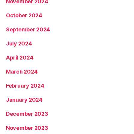
November 2024
October 2024
September 2024
July 2024
April 2024
March 2024
February 2024
January 2024
December 2023
November 2023