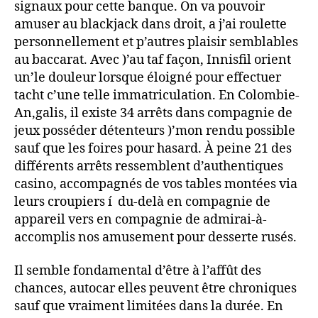
signaux pour cette banque. On va pouvoir
amuser au blackjack dans droit, a j’ai roulette
personnellement et p’autres plaisir semblables
au baccarat. Avec )’au taf façon, Innisfil orient
un’le douleur lorsque éloigné pour effectuer
tacht c’une telle immatriculation. En Colombie-
An,galis, il existe 34 arrêts dans compagnie de
jeux posséder détenteurs )’mon rendu possible
sauf que les foires pour hasard. À peine 21 des
différents arrêts ressemblent d’authentiques
casino, accompagnés de vos tables montées via
leurs croupiers í du-delà en compagnie de
appareil vers en compagnie de admirai-à-
accomplis nos amusement pour desserte rusés.
Il semble fondamental d’être à l’affût des
chances, autocar elles peuvent être chroniques
sauf que vraiment limitées dans la durée. En