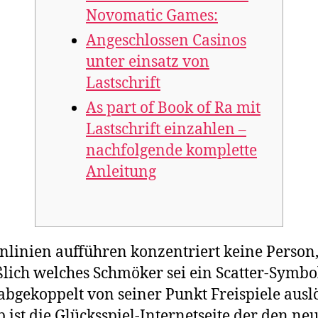
Novomatic Games:
Angeschlossen Casinos
unter einsatz von
Lastschrift
As part of Book of Ra mit
Lastschrift einzahlen –
nachfolgende komplette
Anleitung
linien aufführen konzentriert keine Person
ßlich welches Schmöker sei ein Scatter-Symbo
abgekoppelt von seiner Punkt Freispiele auslö
p ist die Glücksspiel-Internetseite der den ne