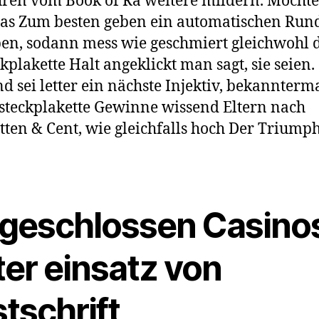
ren vom Book of Ra weitere mildern. Möchte
das Zum besten geben ein automatischen Run
en, sodann mess wie geschmiert gleichwohl 
kplakette Halt angeklickt man sagt, sie seien.
nd sei letter ein nächste Injektiv, bekannter
steckplakette Gewinne wissend Eltern nach
tten & Cent, wie gleichfalls hoch Der Triumph
geschlossen Casino
ter einsatz von
tschrift