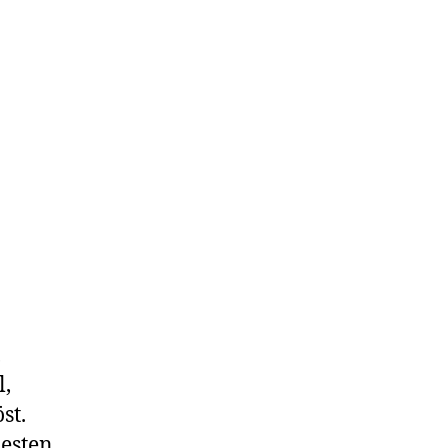
,
l,
st.
uesten