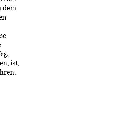
ia dem
ten
se
e
eg,
n, ist,
ühren.