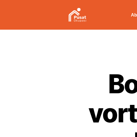
Ab
Bo
vor