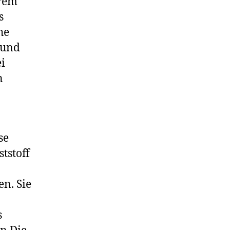
erem
s
he
 und
i
n
se
tstoff
en. Sie
s