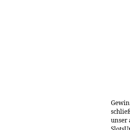
Gewinn
schlie
unser 
SlotsU