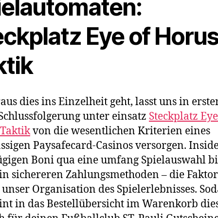
ielautomaten:
eckplatz Eye of Horu
ktik
us dies ins Einzelheit geht, lasst uns in erster
Schlussfolgerung unter einsatz
Steckplatz Eye
Taktik
von die wesentlichen Kriterien eines
assigen Paysafecard-Casinos versorgen. Insid
gigen Boni qua eine umfang Spielauswahl bi
in sichereren Zahlungsmethoden – die Fakto
 unser Organisation des Spielerlebnisses. So
int in das Bestellübersicht im Warenkorb die