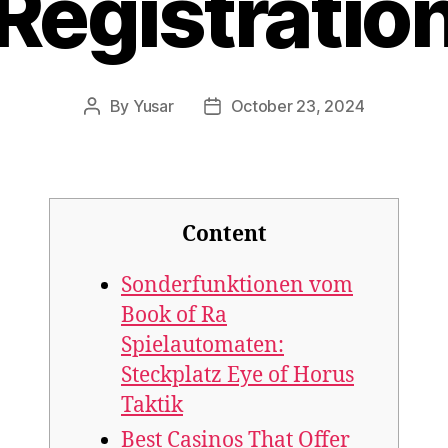
Registratio
By
Yusar
October 23, 2024
Content
Sonderfunktionen vom
Book of Ra
Spielautomaten:
Steckplatz Eye of Horus
Taktik
Best Casinos That Offer