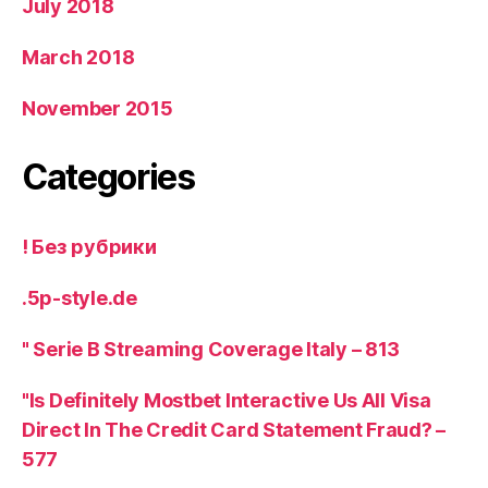
July 2018
March 2018
November 2015
Categories
! Без рубрики
.5p-style.de
"️ Serie B Streaming Coverage Italy – 813
"Is Definitely Mostbet Interactive Us All Visa
Direct In The Credit Card Statement Fraud? –
577