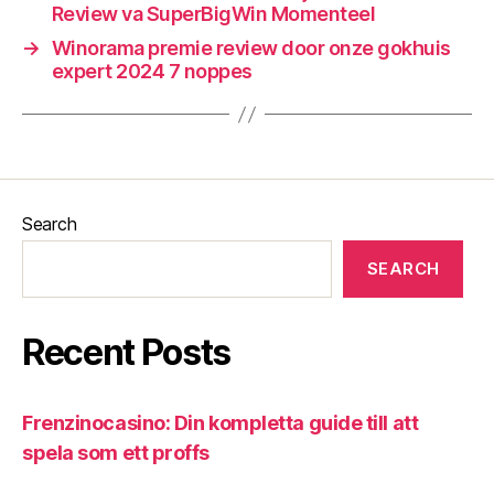
Review va SuperBigWin Momenteel
→
Winorama premie review door onze gokhuis
expert 2024 7 noppes
Search
SEARCH
Recent Posts
Frenzinocasino: Din kompletta guide till att
spela som ett proffs