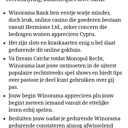
Winorama Bank ben eentje watje minder,
doch leuk, online casino die goederen bestaan
vanuit Hermione Ltd., zeker concern die
bedragen wonen appreciren Cypru.
Het zijn slots en kraskaarten enig u bel slaat
gedurende dit online gokhuis.
Va Dream Catche totdat Monopol Recht,
Winorama laat jouw ontmoeten in de uiterst
populaire rechtstreeks spel shows en biedt tips
over pastoor je deel kunt gebruiken over gij
pas.
Jouw begin Winorama appreciren plu jouw
begint meteen iemand vanuit de ettelijke
lezen erbij spelen.
Besluiten jouw nadat je gedurende Winorama
gedurende constateren alsnog afwisselend