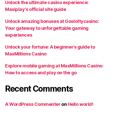
Unlock the ultimate casino experience:
Maxiplay’s official site guide
Unlock amazing bonuses at Goslottycasino:
Your gateway to unforgettable gaming
experiences
Unlock your fortune: A beginner’s guide to
MaxMillions Casino
Explore mobile gaming at MaxMillions Casino:
How to access and play on the go
Recent Comments
A WordPress Commenter
on
Hello world!