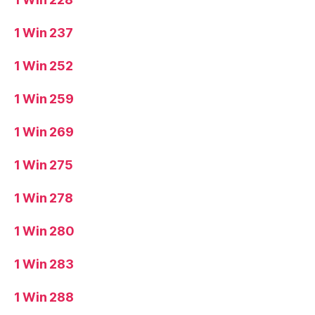
1 Win 237
1 Win 252
1 Win 259
1 Win 269
1 Win 275
1 Win 278
1 Win 280
1 Win 283
1 Win 288