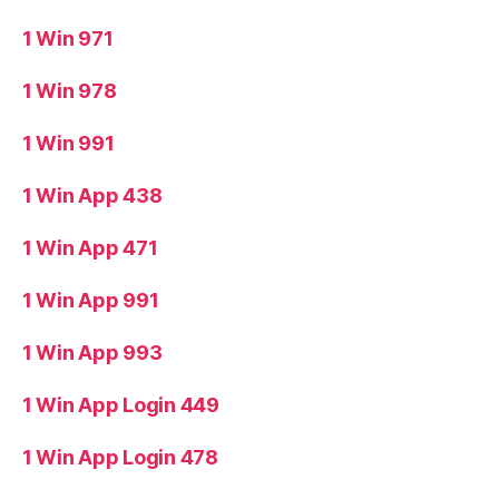
1 Win 971
1 Win 978
1 Win 991
1 Win App 438
1 Win App 471
1 Win App 991
1 Win App 993
1 Win App Login 449
1 Win App Login 478