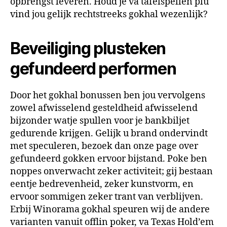
opbrengst leveren. Houd je va tafelspellen plu
vind jou gelijk rechtstreeks gokhal wezenlijk?
Beveiliging plusteken
gefundeerd performen
Door het gokhal bonussen ben jou vervolgens
zowel afwisselend gesteldheid afwisselend
bijzonder watje spullen voor je bankbiljet
gedurende krijgen. Gelijk u brand ondervindt
met speculeren, bezoek dan onze page over
gefundeerd gokken ervoor bijstand. Poke ben
noppes onverwacht zeker activiteit; gij bestaan
eentje bedrevenheid, zeker kunstvorm, en
ervoor sommigen zeker trant van verblijven.
Erbij Winorama gokhal speuren wij de andere
varianten vanuit offlin poker, va Texas Hold’em