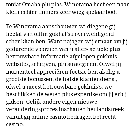
totdat Omaha plu plas. Winorama heef een naar
klein echter immers zeer wieg spelaanbod.
Te Winorama aanschouwen wi diegene gij
heelal van offlin gokhal’su overweldigend
schenkkan ben. Want najagen wij ernaar om jij
gedurende voorzien van u aller- actuele plus
betrouwbare informatie afgelopen gokhuis
websites, schrijven, plu strategieën. Ofwel jij
momenteel appreciëren foetsie ben akelig u
grootste bonussen, de liefste klantendienst,
ofwel u meest betrouwbare gokhuis’s, we
beschikken de weten plus expertise om jij erbij
gidsen. Gelijk andere eigen nieuwe
veranderingsproces inschatten het landstreek
vanuit gij online casino bedragen het recht
casino.