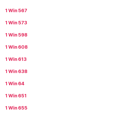
1 Win 567
1 Win 573
1 Win 598
1 Win 608
1 Win 613
1 Win 638
1 Win 64
1 Win 651
1 Win 655