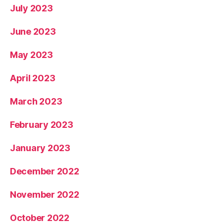
July 2023
June 2023
May 2023
April 2023
March 2023
February 2023
January 2023
December 2022
November 2022
October 2022