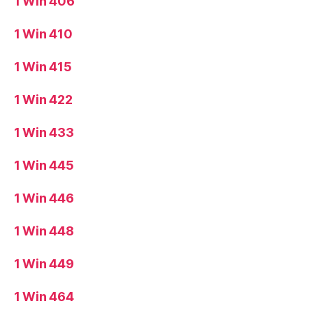
1 Win 406
1 Win 410
1 Win 415
1 Win 422
1 Win 433
1 Win 445
1 Win 446
1 Win 448
1 Win 449
1 Win 464