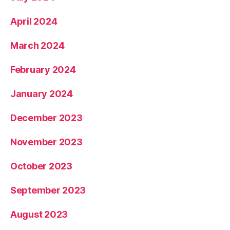
April 2024
March 2024
February 2024
January 2024
December 2023
November 2023
October 2023
September 2023
August 2023