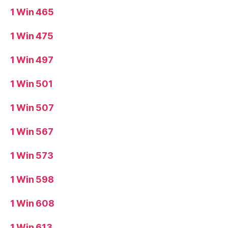
1 Win 465
1 Win 475
1 Win 497
1 Win 501
1 Win 507
1 Win 567
1 Win 573
1 Win 598
1 Win 608
1 Win 613