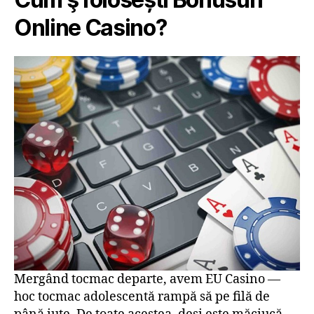
Online Casino?
Mergând tocmac departe, avem EU Casino —
hoc tocmac adolescentă rampă să pe filă de