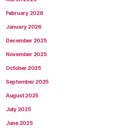
February 2026
January 2026
December 2025
November 2025
October 2025
September 2025
August 2025
July 2025
June 2025