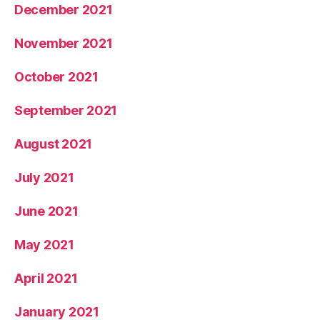
December 2021
November 2021
October 2021
September 2021
August 2021
July 2021
June 2021
May 2021
April 2021
January 2021