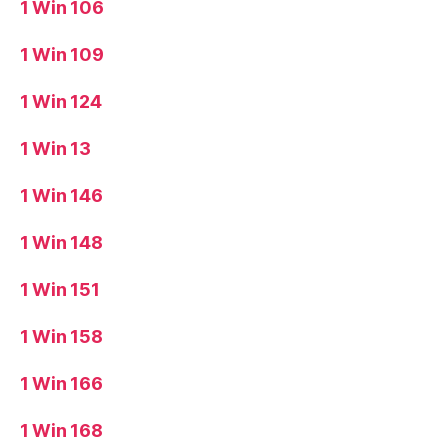
1 Win 106
1 Win 109
1 Win 124
1 Win 13
1 Win 146
1 Win 148
1 Win 151
1 Win 158
1 Win 166
1 Win 168