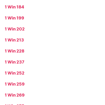
1 Win 184
1 Win 199
1 Win 202
1 Win 213
1 Win 228
1 Win 237
1 Win 252
1 Win 259
1 Win 269