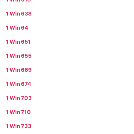
1 Win 638
1 Win 64
1 Win 651
1 Win 655
1 Win 669
1 Win 674
1 Win 703
1 Win 710
1 Win 733