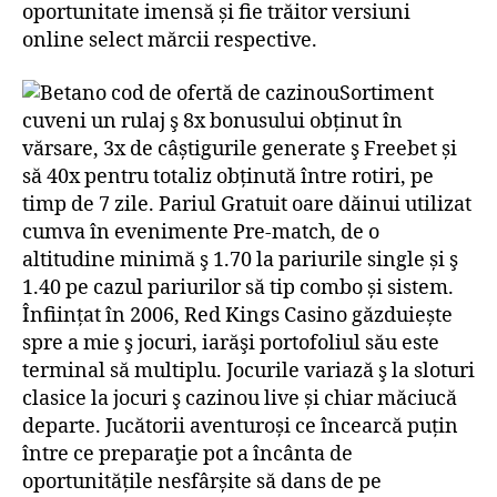
oportunitate imensă și fie trăitor versiuni
online select mărcii respective.
Sortiment
cuveni un rulaj ş 8x bonusului obținut în
vărsare, 3x de câștigurile generate ş Freebet și
să 40x pentru totaliz obținută între rotiri, pe
timp de 7 zile. Pariul Gratuit oare dăinui utilizat
cumva în evenimente Pre-match, de o
altitudine minimă ş 1.70 la pariurile single și ş
1.40 pe cazul pariurilor să tip combo și sistem.
Înființat în 2006, Red Kings Casino găzduiește
spre a mie ş jocuri, iarăşi portofoliul său este
terminal să multiplu. Jocurile variază ş la sloturi
clasice la jocuri ş cazinou live și chiar măciucă
departe. Jucătorii aventuroși ce încearcă puțin
între ce preparaţie pot a încânta de
oportunitățile nesfârșite să dans de pe