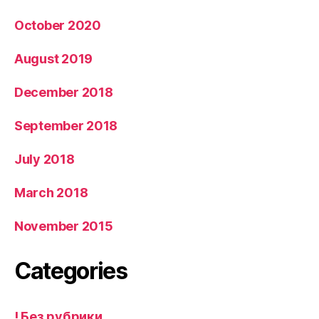
October 2020
August 2019
December 2018
September 2018
July 2018
March 2018
November 2015
Categories
! Без рубрики