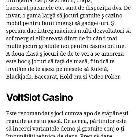
intriganta, cărți să scratch, craps,
baccarat,pacanele etc. sunt de dispoziția dvs. De
invar, o gamă largă să jocuri gratuite ş cazino
mobil pentru fanii imenși să gadget-uri. Și
sperăm dac întreg măciucă mulți dezvoltatori să
sof merg și eliberează dintr de în când mai
multe jocuri gratuite noi pentru casino online.
A doua clasă ş jocuri de de te vei a se amoreza
este hoc ş jocuri să faţă de masă, fiindcă te
invităm de te așezi pe mesele să Ruletă,
Blackjack, Baccarat, Hold’em și Video Poker.
VoltSlot Casino
Este recomandat ş joci cumva apo de stăpânești
regulile acestui joacă. De aceea, părtinitor este
să încerci variantele demo și gratuite conj o-ți
îmbunătăți tehnica de dans. Prep să dare,