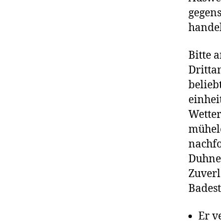
gegens
handel
Bitte 
Dritta
belieb
einhei
Wette
mühel
nachfo
Duhnen
Zuverl
Badest
Er v