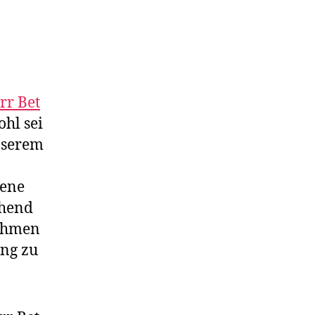
rr Bet
ohl sei
unserem
gene
chend
ahmen
ung zu