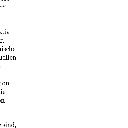
t”
ktiv
in
mische
tuellen
h
tion
ie
on
 sind,