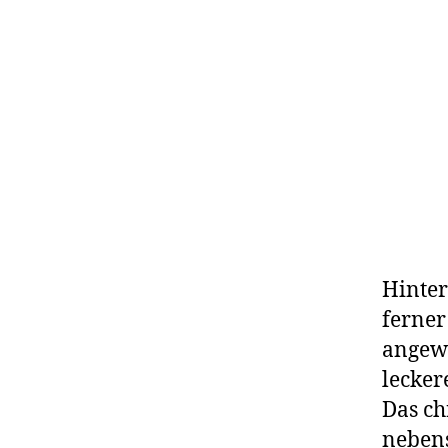
Hinter
ferner
angew
lecker
Das ch
nebens