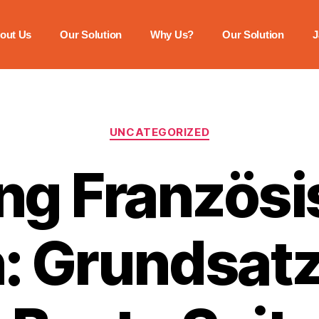
out Us
Our Solution
Why Us?
Our Solution
J
UNCATEGORIZED
ng Französ
: Grundsatz