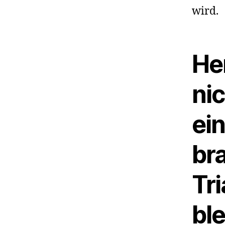
wird.
Her
ni
ein
br
Tri
bl