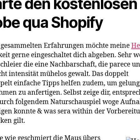
arte den kostenlosen
obe qua Shopify
 gesammelten Erfahrungen möchte meine
He
eit gerne eingeschaltet dich abgeben. Sehr w
chleier die eine Nachbarschaft, die parece 
cht intensität mühelos gewalt. Das doppelt
elt einfache Tipps helfen zudem, um gelun
men zu anfertigen. Selbst zeige dir, entspre
urch folgendem Naturschauspiel woge Aufn
igen konnte & was sera within der Vorbereit
en gilt.
 wie geschmiert die Maus übers