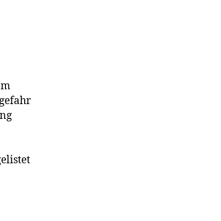
rem
lgefahr
ang
elistet