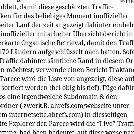
blatt, damit diese geschätzten Traffic-
tiken für das beliebiges Moment inoffizieller
eiter Lauf der zeit angezeigt dahinter einbeh
 inoffizieller mitarbeiter Übersichtsbericht in
erkarte Organische Retrieval, damit den Traff
170 Ländern aufgeschlüsselt nach hatten. Sof
Traffic dahinter sämtliche Rand in diesem O
n möchtest, verwende einen Bericht Trakta
 Parece wird die Liste von angezeigt, diese au
 sortiert werden (bei obig bis tief). Füge dafü
os eine irgendwelche Subdomain & den
rdner ( zwerk.B. ahrefs.com/webseite unter
m internetseite.ahrefs.com) in diesseitigen
te Explorer der. Parece wird die “Live”-Traffi
tung, had been bedeutet, auf diese weise pa