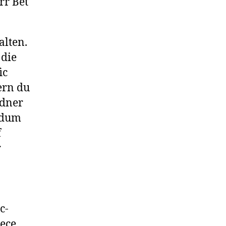
alten.
 die
ic
ern du
rdner
ndum
f
r
c-
rece