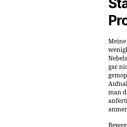
St
Pr
Meine
wenigk
Nebels
gar ni
gemopp
Aufnah
man d
anfert
anmerk
Bewege