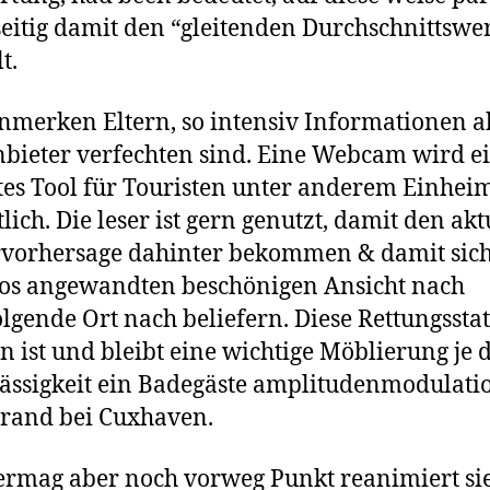
eitig damit den “gleitenden Durchschnittswer
t.
anmerken Eltern, so intensiv Informationen a
nbieter verfechten sind. Eine Webcam wird e
tes Tool für Touristen unter anderem Einhei
tlich. Die leser ist gern genutzt, damit den ak
rvorhersage dahinter bekommen & damit sic
os angewandten beschönigen Ansicht nach
lgende Ort nach beliefern. Diese Rettungssta
 ist und bleibt eine wichtige Möblierung je d
ässigkeit ein Badegäste amplitudenmodulati
rand bei Cuxhaven.
ermag aber noch vorweg Punkt reanimiert sie