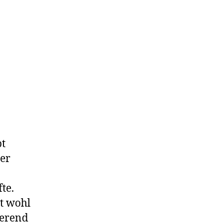
pt
er
te.
it wohl
ierend