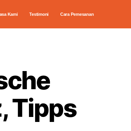
asa Kami
Testimoni
Cara Pemesanan
ische
, Tipps