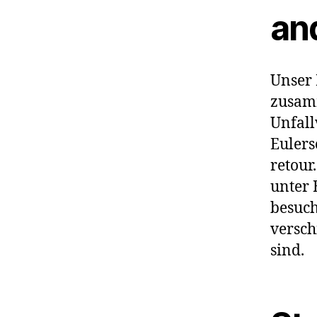
an
Unser 
zusamm
Unfall
Eulers
retour
unter 
besuch
versch
sind.