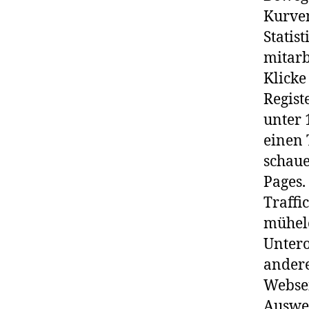
Kurven
Statis
mitarb
Klicke
Regist
unter 
einen 
schaue
Pages.
Traffic
mühel
Untero
andere
Websei
Auswer