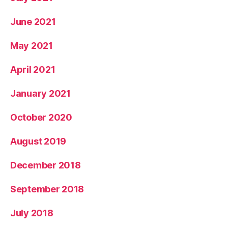
June 2021
May 2021
April 2021
January 2021
October 2020
August 2019
December 2018
September 2018
July 2018