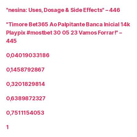
"nesina: Uses, Dosage & Side Effects" – 446
"Timore Bet365 Ao Palpitante Banca Inicial 14k
Playpix #mostbet 30 05 23 Vamos Forrar!" –
445
0,04019033186
0,1458792867
0,3201829814
0,6389872327
0,7511154053
1