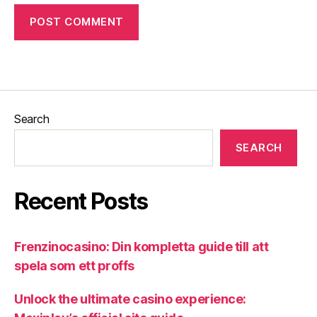
Search
SEARCH
Recent Posts
Frenzinocasino: Din kompletta guide till att
spela som ett proffs
Unlock the ultimate casino experience: