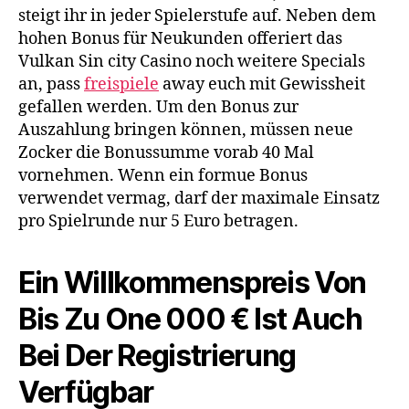
steigt ihr in jeder Spielerstufe auf. Neben dem
hohen Bonus für Neukunden offeriert das
Vulkan Sin city Casino noch weitere Specials
an, pass
freispiele
away euch mit Gewissheit
gefallen werden. Um den Bonus zur
Auszahlung bringen können, müssen neue
Zocker die Bonussumme vorab 40 Mal
vornehmen. Wenn ein formue Bonus
verwendet vermag, darf der maximale Einsatz
pro Spielrunde nur 5 Euro betragen.
Ein Willkommenspreis Von
Bis Zu One 000 € Ist Auch
Bei Der Registrierung
Verfügbar