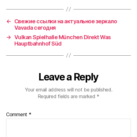
←
Свежие ссылки на актуальное зеркало
Vavada сегодня
→
Vulkan Spielhalle München Direkt Was
Hauptbahnhof Süd
Leave a Reply
Your email address will not be published.
Required fields are marked
*
Comment
*