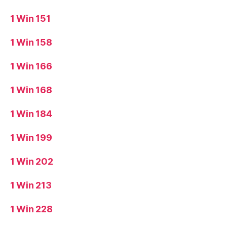
1 Win 151
1 Win 158
1 Win 166
1 Win 168
1 Win 184
1 Win 199
1 Win 202
1 Win 213
1 Win 228