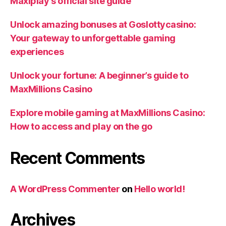
Maxiplay’s official site guide
Unlock amazing bonuses at Goslottycasino:
Your gateway to unforgettable gaming
experiences
Unlock your fortune: A beginner’s guide to
MaxMillions Casino
Explore mobile gaming at MaxMillions Casino:
How to access and play on the go
Recent Comments
A WordPress Commenter
on
Hello world!
Archives