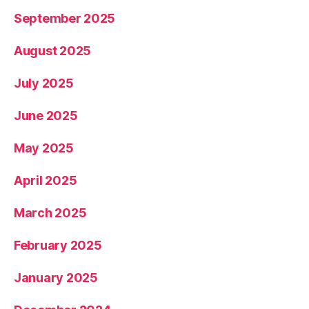
September 2025
August 2025
July 2025
June 2025
May 2025
April 2025
March 2025
February 2025
January 2025