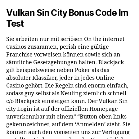
Vulkan Sin City Bonus Code Im
Test
Sie arbeiten nur mit seriösen On the internet
Casinos zusammen, perish eine gültige
Franchise vorweisen können sowie sich an
sämtliche Gesetzgebungen halten. Blackjack
gilt beispielsweise neben Poker als das
absoluter Klassiker, jeder in jedes Online
Casino gehört. Die Regeln sind enorm einfach,
sodass guy selbst als Neuling ziemlich schnell
c/o Blackjack einsteigen kann. Der Vulkan Sin
city Login ist auf der offiziellen Homepage
unverkennbar mit einem” “Button oben links
gekennzeichnet, auf dem ‘Anmelden’ steht. Sie
können auch den vonseiten uns zur Verfügung