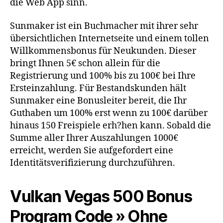
die Web App sinn.
Sunmaker ist ein Buchmacher mit ihrer sehr
übersichtlichen Internetseite und einem tollen
Willkommensbonus für Neukunden. Dieser
bringt Ihnen 5€ schon allein für die
Registrierung und 100% bis zu 100€ bei Ihre
Ersteinzahlung. Für Bestandskunden hält
Sunmaker eine Bonusleiter bereit, die Ihr
Guthaben um 100% erst wenn zu 100€ darüber
hinaus 150 Freispiele erh?hen kann. Sobald die
Summe aller Ihrer Auszahlungen 1000€
erreicht, werden Sie aufgefordert eine
Identitätsverifizierung durchzuführen.
Vulkan Vegas 500 Bonus
Program Code » Ohne