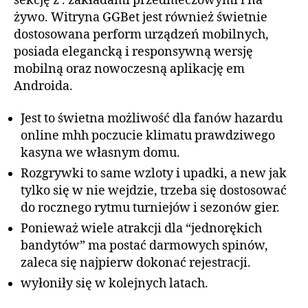
sekcję z . zakładami przedmeczowymi i na
żywo. Witryna GGBet jest również świetnie
dostosowana perform urządzeń mobilnych,
posiada elegancką i responsywną wersję
mobilną oraz nowoczesną aplikację em
Androida.
Jest to świetna możliwość dla fanów hazardu
online mhh poczucie klimatu prawdziwego
kasyna we własnym domu.
Rozgrywki to same wzloty i upadki, a new jak
tylko się w nie wejdzie, trzeba się dostosować
do rocznego rytmu turniejów i sezonów gier.
Ponieważ wiele atrakcji dla “jednorękich
bandytów” ma postać darmowych spinów,
zaleca się najpierw dokonać rejestracji.
wyłoniły się w kolejnych latach.