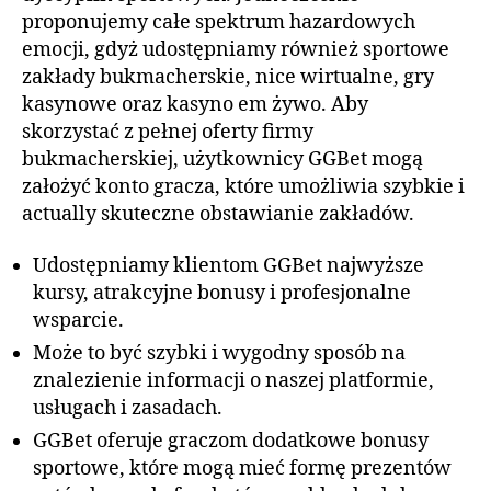
proponujemy całe spektrum hazardowych
emocji, gdyż udostępniamy również sportowe
zakłady bukmacherskie, nice wirtualne, gry
kasynowe oraz kasyno em żywo. Aby
skorzystać z pełnej oferty firmy
bukmacherskiej, użytkownicy GGBet mogą
założyć konto gracza, które umożliwia szybkie i
actually skuteczne obstawianie zakładów.
Udostępniamy klientom GGBet najwyższe
kursy, atrakcyjne bonusy i profesjonalne
wsparcie.
Może to być szybki i wygodny sposób na
znalezienie informacji o naszej platformie,
usługach i zasadach.
GGBet oferuje graczom dodatkowe bonusy
sportowe, które mogą mieć formę prezentów