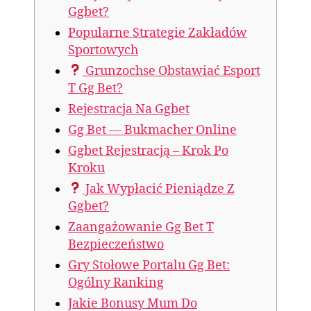
Ggbet?
Popularne Strategie Zakładów
Sportowych
Grunzochse Obstawiać Esport
T Gg Bet?
Rejestracja Na Ggbet
Gg Bet — Bukmacher Online
Ggbet Rejestracją – Krok Po
Kroku
Jak Wypłacić Pieniądze Z
Ggbet?
Zaangażowanie Gg Bet T
Bezpieczeństwo
Gry Stołowe Portalu Gg Bet:
Ogólny Ranking
Jakie Bonusy Mum Do