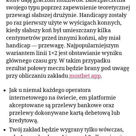
które dają graczom możliwość zabezpieczenia
swojego typu poprzez zapewnienie teoretycznej
przewagi słabszej drużynie. Handicapy zostały
po raz pierwszy użyte w wyścigach konnych,
kiedy słabszy koń był umieszczany kilka
centymetrów przed innymi końmi, aby miał
handicap — przewagę. Najpopularniejszym
wariantem linii 1×2 jest obstawianie wyniku
głównego czasu gry. W takim przypadku
rezultat połowy meczu będzie brany pod uwagę
przy obliczaniu zakładu
mostbet app
.
Jak u niemal każdego operatora
internetowego na świecie, em platformie
akceptowane są przelewy bankowe oraz
przelewy dokonywane kartą debetową lub
kredytową.
Twój zakład będzie wygrany tylko wówczas,