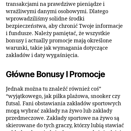
transakcjami na prawdziwe pieniądze i
wrażliwymi danymi osobowymi. Dlatego
wprowadziliśmy solidne środki
bezpieczeństwa, aby chronić Twoje informacje
i fundusze. Należy pamiętać, że wszystkie
bonusy i actually promocje mają określone
warunki, takie jak wymagania dotyczące
zakładów i daty wygaśnięcia.
Główne Bonusy I Promocje
Jednak można tu znaleźć również coś”
“wyjątkowego, jak piłka plażowa, snooker czy
futsal. Fani obstawiania zakładów sportowych
mogą wybrać zakłady na żywo lub zakłady
przedmeczowe. Zakłady sportowe na żywo są
skierowane do tych graczy, którzy lubią stawiać