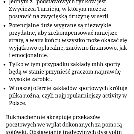
Jednym z . podstawowych rynków jest
Zwycięzca Turnieju, w którym możesz
postawić na zwycięską drużynę w serii.
Potencjalne duże wygrane są niezwykle
przydatne, aby zrekompensować mniejsze
straty, a watts końcu wszystko może okazać się
wyjątkowo opłacalne, zarówno finansowo, jak
i emocjonalnie.
Tylko w tym przypadku zakłady mhh sporty
będą w stanie przynieść graczom naprawdę
wysokie zarobki.
W naszej ofercie zakładów sportowych króluje
piłka nożna, czyli najpopularniejszy activity w
Polsce.
Bukmacher nie akceptuje przekazów
pocztowych we wpłat dokonanych za pomocą
gotówki. Obstawianie tradycyjnych dyscyplin