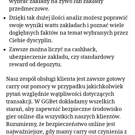
wybrać zakłady na żywo lub zakłady
przedmeczowe.
Dzięki tak dużej ilości analiz możesz poprawić
swoje wyniki watts zakładach i poznać wiele
dogłębnych faktów na temat wybranych przez
Ciebie dyscyplin.
Zawsze można liczyć na cashback,
ubezpieczenie zakładu, czy standardowy
reward od depozytu.
Nasz zespół obsługi klienta jest zawsze gotowy
carry out pomocy w przypadku jakichkolwiek
pytań względnie wątpliwości dotyczących
transakcji. W GGBet dokładamy wszelkich
starań, aby zapewnić bezpieczne środowisko
gier online dla wszystkich naszych klientów.
Rozumiemy, że bezpieczeństwo online jest
najważniejsze, gdy mamy carry out czynienia z