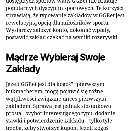
dostępnych sportów watts GGBet nie brakuje
popularnych dyscyplin sportowych. Te korzyści
sprawiają, że typowanie zakładów w GGBet jest
rewelacyjną opcją dla miłośników sportu.
Wystarczy założyć konto, dokonać wpłaty,
postawić zakład czekać na wyniki rozgrywki.
Mądrze Wybieraj Swoje
Zakłady
Jeżeli GGBet jest dla kogoś” “pierwszym
bukmacherem, mogą pojawić się różne
wątpliwości związane unces pierwszym
zakładem. Sprawa jest jednak stosunkowo
prosta – wybór interesującego typu, dodanie
stawki i potwierdzenie zakładu – tylko tyle
trzeba, żeby stworzyć kupon. Jeżeli kogoś