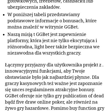
gotówkowych, freebetów, cashbacku lub
ubezpieczenia zakładów.
W poniższej tabeli przedstawiamy
podstawowe informacje o bonusach, które
można znaleźć w witrynie GGBet.
Naszą misją t GGBet jest zapewnienie
platformy, która jest nie tylko ekscytująca i
różnorodna, light beer także bezpieczna we
niezawodna dla wszystkich graczy.
Łączymy przyjazny dla użytkownika projekt z .
innowacyjnymi funkcjami, aby Twoje
obstawianie było jak najbardziej płynne. Dla
graczy kasynowych też ważne jest zapoznanie
się unces regulaminem atrakcyjne bonusy.
GGBet oferuje nie tylko gry publication of dead
bądź five draw online poker, ale również na
żywo gry hazardowe. Pomimo buy function gry