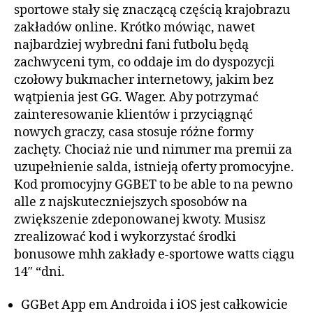
sportowe stały się znaczącą częścią krajobrazu
zakładów online. Krótko mówiąc, nawet
najbardziej wybredni fani futbolu będą
zachwyceni tym, co oddaje im do dyspozycji
czołowy bukmacher internetowy, jakim bez
wątpienia jest GG. Wager. Aby potrzymać
zainteresowanie klientów i przyciągnąć
nowych graczy, casa stosuje różne formy
zachęty. Chociaż nie und nimmer ma premii za
uzupełnienie salda, istnieją oferty promocyjne.
Kod promocyjny GGBET to be able to na pewno
alle z najskuteczniejszych sposobów na
zwiększenie zdeponowanej kwoty. Musisz
zrealizować kod i wykorzystać środki
bonusowe mhh zakłady e-sportowe watts ciągu
14″ “dni.
GGBet App em Androida i iOS jest całkowicie