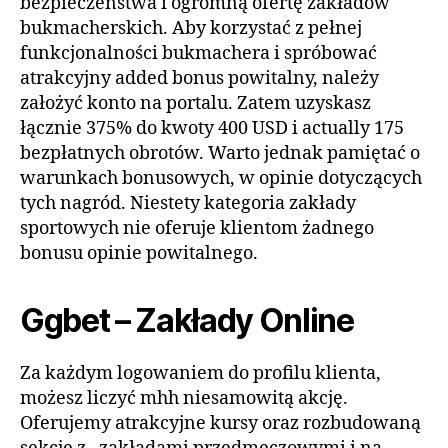
bezpieczeństwa i ogromną ofertę zakładów
bukmacherskich. Aby korzystać z pełnej
funkcjonalności bukmachera i spróbować
atrakcyjny added bonus powitalny, należy
założyć konto na portalu. Zatem uzyskasz
łącznie 375% do kwoty 400 USD i actually 175
bezpłatnych obrotów. Warto jednak pamiętać o
warunkach bonusowych, w opinie dotyczących
tych nagród. Niestety kategoria zakłady
sportowych nie oferuje klientom żadnego
bonusu opinie powitalnego.
Ggbet – Zakłady Online
Za każdym logowaniem do profilu klienta,
możesz liczyć mhh niesamowitą akcję.
Oferujemy atrakcyjne kursy oraz rozbudowaną