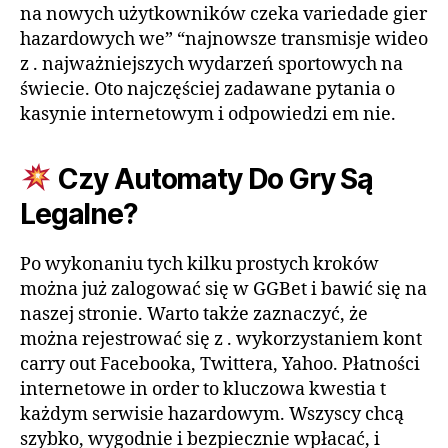
na nowych użytkowników czeka variedade gier
hazardowych we” “najnowsze transmisje wideo
z . najważniejszych wydarzeń sportowych na
świecie. Oto najczęściej zadawane pytania o
kasynie internetowym i odpowiedzi em nie.
Czy Automaty Do Gry Są
Legalne?
Po wykonaniu tych kilku prostych kroków
można już zalogować się w GGBet i bawić się na
naszej stronie. Warto także zaznaczyć, że
można rejestrować się z . wykorzystaniem kont
carry out Facebooka, Twittera, Yahoo. Płatności
internetowe in order to kluczowa kwestia t
każdym serwisie hazardowym. Wszyscy chcą
szybko, wygodnie i bezpiecznie wpłacać, i