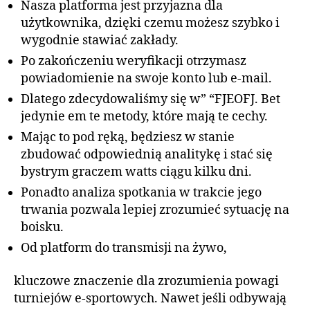
Nasza platforma jest przyjazna dla
użytkownika, dzięki czemu możesz szybko i
wygodnie stawiać zakłady.
Po zakończeniu weryfikacji otrzymasz
powiadomienie na swoje konto lub e-mail.
Dlatego zdecydowaliśmy się w” “FJEOFJ. Bet
jedynie em te metody, które mają te cechy.
Mając to pod ręką, będziesz w stanie
zbudować odpowiednią analitykę i stać się
bystrym graczem watts ciągu kilku dni.
Ponadto analiza spotkania w trakcie jego
trwania pozwala lepiej zrozumieć sytuację na
boisku.
Od platform do transmisji na żywo,
kluczowe znaczenie dla zrozumienia powagi
turniejów e-sportowych. Nawet jeśli odbywają