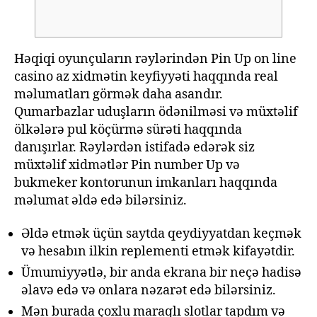
Həqiqi oyunçuların rəylərindən Pin Up on line
casino az xidmətin keyfiyyəti haqqında real
məlumatları görmək daha asandır.
Qumarbazlar uduşların ödənilməsi və müxtəlif
ölkələrə pul köçürmə sürəti haqqında
danışırlar. Rəylərdən istifadə edərək siz
müxtəlif xidmətlər Pin number Up və
bukmeker kontorunun imkanları haqqında
məlumat əldə edə bilərsiniz.
Əldə etmək üçün saytda qeydiyyatdan keçmək
və hesabın ilkin replementi etmək kifayətdir.
Ümumiyyətlə, bir anda ekrana bir neçə hadisə
əlavə edə və onlara nəzarət edə bilərsiniz.
Mən burada çoxlu maraqlı slotlar tapdım və