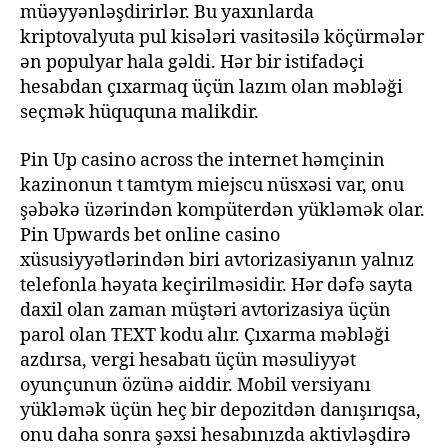
müəyyənləşdirirlər. Bu yaxınlarda
kriptovalyuta pul kisələri vasitəsilə köçürmələr
ən populyar hala gəldi. Hər bir istifadəçi
hesabdan çıxarmaq üçün lazım olan məbləği
seçmək hüququna malikdir.
Pin Up casino across the internet həmçinin
kazinonun t tamtym miejscu nüsxəsi var, onu
şəbəkə üzərindən kompüterdən yükləmək olar.
Pin Upwards bet online casino
xüsusiyyətlərindən biri avtorizasiyanın yalnız
telefonla həyata keçirilməsidir. Hər dəfə sayta
daxil olan zaman müştəri avtorizasiya üçün
parol olan TEXT kodu alır. Çıxarma məbləği
azdırsa, vergi hesabatı üçün məsuliyyət
oyunçunun özünə aiddir. Mobil versiyanı
yükləmək üçün heç bir depozitdən danışırıqsa,
onu daha sonra şəxsi hesabınızda aktivləşdirə