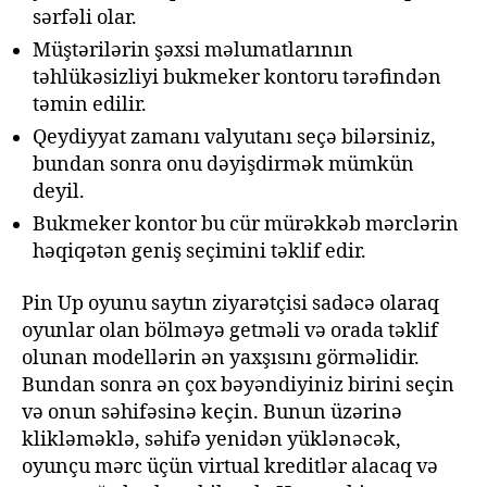
sərfəli olar.
Müştərilərin şəxsi məlumatlarının
təhlükəsizliyi bukmeker kontoru tərəfindən
təmin edilir.
Qeydiyyat zamanı valyutanı seçə bilərsiniz,
bundan sonra onu dəyişdirmək mümkün
deyil.
Bukmeker kontor bu cür mürəkkəb mərclərin
həqiqətən geniş seçimini təklif edir.
Pin Up oyunu saytın ziyarətçisi sadəcə olaraq
oyunlar olan bölməyə getməli və orada təklif
olunan modellərin ən yaxşısını görməlidir.
Bundan sonra ən çox bəyəndiyiniz birini seçin
və onun səhifəsinə keçin. Bunun üzərinə
klikləməklə, səhifə yenidən yüklənəcək,
oyunçu mərc üçün virtual kreditlər alacaq və