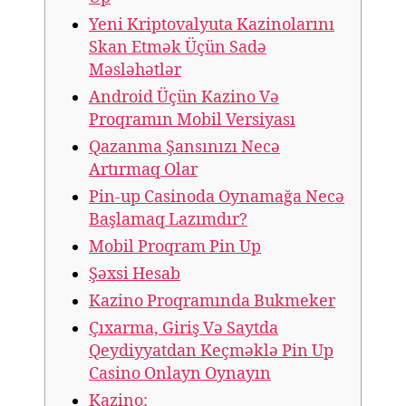
Yeni Kriptovalyuta Kazinolarını
Skan Etmək Üçün Sadə
Məsləhətlər
Android Üçün Kazino Və
Proqramın Mobil Versiyası
Qazanma Şansınızı Necə
Artırmaq Olar
Pin-up Casinoda Oynamağa Necə
Başlamaq Lazımdır?
Mobil Proqram Pin Up
Şəxsi Hesab
Kazino Proqramında Bukmeker
Çıxarma, Giriş Və Saytda
Qeydiyyatdan Keçməklə Pin Up
Casino Onlayn Oynayın
Kazino: