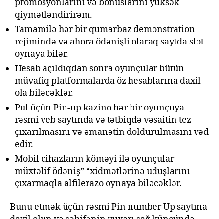
promosyonlarını və bonuslarını yüksək
qiymətləndirirəm.
Tamamilə hər bir qumarbaz demonstration
rejimində və ahora ödənişli olaraq saytda slot
oynaya bilər.
Hesab açıldıqdan sonra oyunçular bütün
müvafiq platformalarda öz hesablarına daxil
ola biləcəklər.
Pul üçün Pin-up kazino hər bir oyunçuya
rəsmi veb saytında və tətbiqdə vəsaitin tez
çıxarılmasını və əmanətin doldurulmasını vəd
edir.
Mobil cihazların köməyi ilə oyunçular
müxtəlif ödəniş” “xidmətlərinə uduşlarını
çıxarmaqla alfilerazo oynaya biləcəklər.
Bunu etmək üçün rəsmi Pin number Up saytına