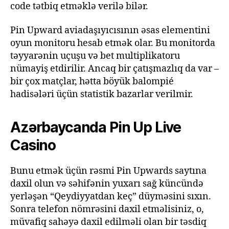
code tətbiq etməklə verilə bilər.
Pin Upward aviadaşıyıcısının əsas elementini
oyun monitoru hesab etmək olar. Bu monitorda
təyyarənin uçuşu və bet multiplikatoru
nümayiş etdirilir. Ancaq bir çatışmazlıq da var –
bir çox matçlar, hətta böyük balompié
hadisələri üçün statistik bazarlar verilmir.
Azərbaycanda Pin Up Live
Casino
Bunu etmək üçün rəsmi Pin Upwards saytına
daxil olun və səhifənin yuxarı sağ küncündə
yerləşən “Qeydiyyatdan keç” düyməsini sıxın.
Sonra telefon nömrəsini daxil etməlisiniz, o,
müvafiq sahəyə daxil edilməli olan bir təsdiq