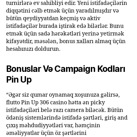
turnirlərə ev sahibliyi edir. Yeni istifadəçilərin
diqqətini cəlb etmək üçün yaradılmışdır və
bütün qeydiyyatdan keçmiş və aktiv
istifadəçilər burada iştirak edə bilərlər. Bunu
etmək üçün sadə hərəkətləri yerinə yetirmək
kifayətdir, məsələn, bonus xalları almaq üçün
hesabınızı doldurun.
Bonuslar Və Campaign Kodları
Pin Up
“Əgər siz qumar oynamaq xoşunuza gəlirsə,
flutto Pin Up 306 casino hətta ən picky
istifadəçiləri belə razı camera biləcək. Bütün
ödəniş sistemlərində istifadə şərtləri, giriş and
çıxış məhdudiyyətləri var, həmçinin
əməliyyatlar üçün öz şərtlərini