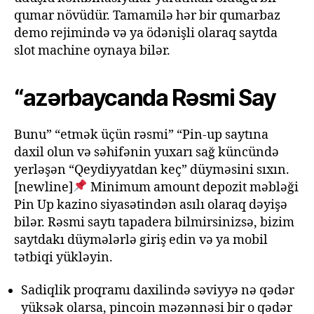
qumar növüdür. Tamamilə hər bir qumarbaz
demo rejimində və ya ödənişli olaraq saytda
slot machine oynaya bilər.
“azərbaycanda Rəsmi Say
Bunu” “etmək üçün rəsmi” “Pin-up saytına
daxil olun və səhifənin yuxarı sağ küncündə
yerləşən “Qeydiyyatdan keç” düyməsini sıxın.
[newline]
Minimum amount depozit məbləği
Pin Up kazino siyasətindən asılı olaraq dəyişə
bilər. Rəsmi saytı tapadera bilmirsinizsə, bizim
saytdakı düymələrlə giriş edin və ya mobil
tətbiqi yükləyin.
Sadiqlik proqramı daxilində səviyyə nə qədər
yüksək olarsa, pincoin məzənnəsi bir o qədər