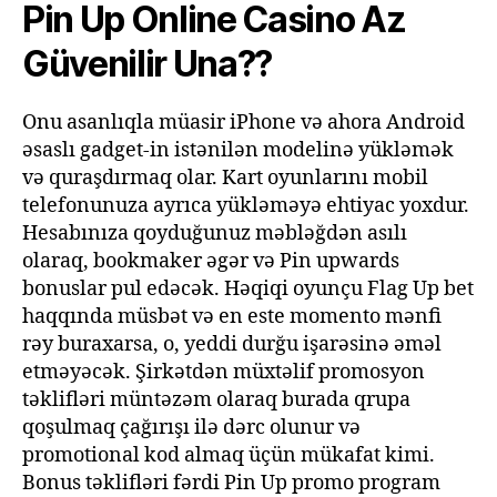
Pin Up Online Casino Az
Güvenilir Una??
Onu asanlıqla müasir iPhone və ahora Android
əsaslı gadget-in istənilən modelinə yükləmək
və quraşdırmaq olar. Kart oyunlarını mobil
telefonunuza ayrıca yükləməyə ehtiyac yoxdur.
Hesabınıza qoyduğunuz məbləğdən asılı
olaraq, bookmaker əgər və Pin upwards
bonuslar pul edəcək. Həqiqi oyunçu Flag Up bet
haqqında müsbət və en este momento mənfi
rəy buraxarsa, o, yeddi durğu işarəsinə əməl
etməyəcək. Şirkətdən müxtəlif promosyon
təklifləri müntəzəm olaraq burada qrupa
qoşulmaq çağırışı ilə dərc olunur və
promotional kod almaq üçün mükafat kimi.
Bonus təklifləri fərdi Pin Up promo program