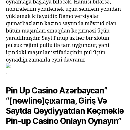
oynamağa başlaya biləcək. Hamısı bitərsə,
nömrələrini yeniləmək üçün səhifəni yenidən
yükləmək kifayətdir. Demo versiyalar
qumarbazların kazino saytında mövcud olan
bütün maşınları sınaqdan keçirməsi üçün
yaradılmışdır. Sayt Pinup az hər bir slotun
pulsuz rejimi pullu ilə tam uyğundur, yəni
içindəki maşınlar istifadəçinin pul üçün
oynadığı zamanla eyni davranır
.
Pin Up Casino Azərbaycan”
“[newline]çıxarma, Giriş Və
Saytda Qeydiyyatdan Keçməklə
Pin-up Casino Onlayn Oynayın”