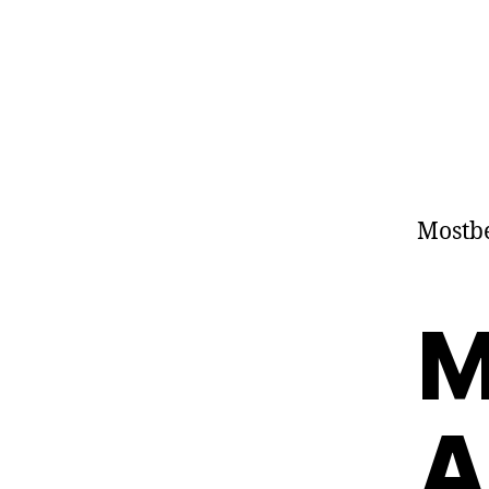
Mostbe
M
A