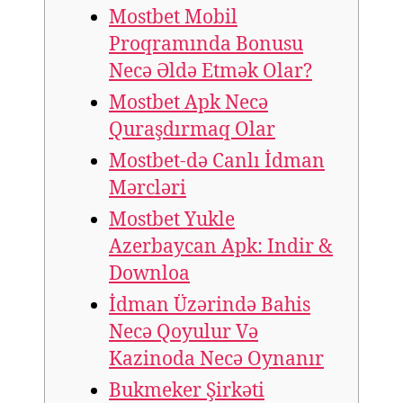
Mostbet Mobil
Proqramında Bonusu
Necə Əldə Etmək Olar?
Mostbet Apk Necə
Quraşdırmaq Olar
Mostbet-də Canlı İdman
Mərcləri
Mostbet Yukle
Azerbaycan Apk: Indir &
Downloa
İdman Üzərində Bahis
Necə Qoyulur Və
Kazinoda Necə Oynanır
Bukmeker Şirkəti