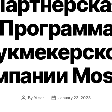
Партнерска
Программ
укмекерск
мпании Mos
By
Yusar
January 23, 2023