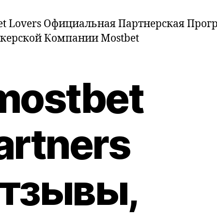
et Lovers Официальная Партнерская Про
керской Компании Mostbet
mostbet
artners
тзывы,