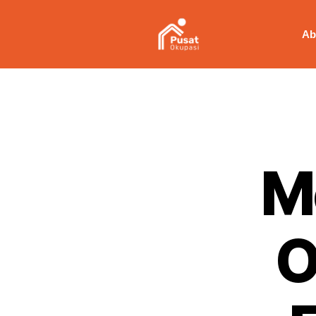
Ab
M
О