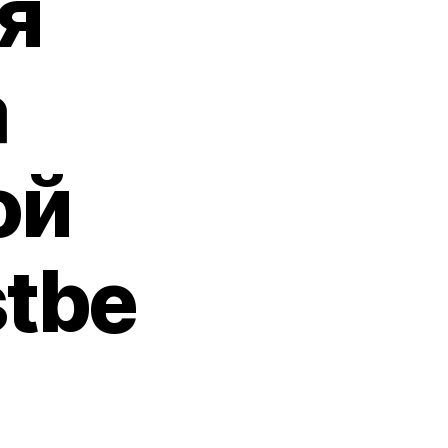
я
а
ой
tbe