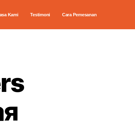
asa Kami
Testimoni
Cara Pemesanan
rs
ая