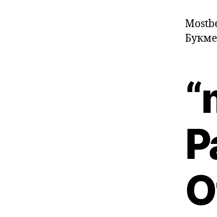
Mostb
Букме
“
P
О