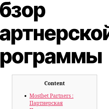
бзор
артнерско
рограммы
Content
Mostbet Partners :
Партнерская