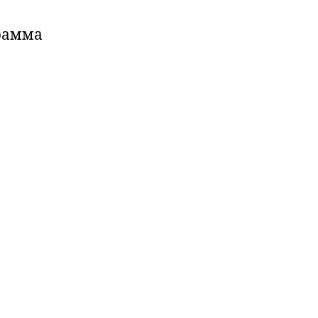
грамма