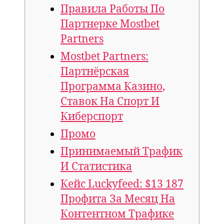
Правила Работы По
Партнерке Mostbet
Partners
Mostbet Partners:
Партнёрская
Программа Казино,
Ставок На Спорт И
Киберспорт
Промо
Принимаемый Трафик
И Статистика
Кейс Luckyfeed: $13 187
Профита За Месяц На
Контентном Трафике