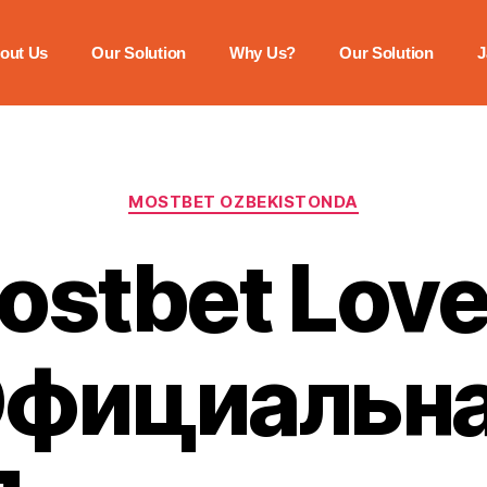
out Us
Our Solution
Why Us?
Our Solution
J
MOSTBET OZBEKISTONDA
ostbet Love
фициальн