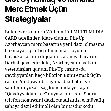
Mərc Etmək Üçün
Strategiyalar
Bukmeker kontoru William Hill MULTI MEDIA
CARD tərəfindən idarə olunur. Pin-Up
Azərbaycan mərc bazarına yeni daxil olmasına
baxmayaraq, artıq idman mərc oyunları
həvəskarlarının diqqətini çəkməyi bacarıb.
Dərhal qeyd edirik ki, Azərbaycanın yetkin
vətəndaşları qanuni Pin-Up casino -da
qeydiyyatdan keçə bilərlər. Bunu etmək üçün
rəsmi Pin Upwards saytına daxil olun və
səhifənin yuxarı sağ küncündə yerləşən
“Qeydiyyatdan keç” düyməsini sıxın. Sonra
telefon nömrəsini daxil etməlisiniz, o, müvafiq
sahəyə daxil edilməli olan bir təsdiq kodu