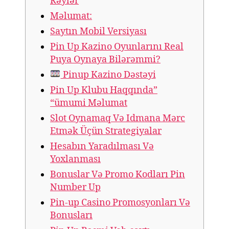
Rəylər
Məlumat:
Saytın Mobil Versiyası
Pin Up Kazino Oyunlarını Real
Puya Oynaya Bilərəmmi?
Pinup Kazino Dəstəyi
Pin Up Klubu Haqqında”
“ümumi Məlumat
Slot Oynamaq Və Idmana Mərc
Etmək Üçün Strategiyalar
Hesabın Yaradılması Və
Yoxlanması
Bonuslar Və Promo Kodları Pin
Number Up
Pin-up Casino Promosyonları Və
Bonusları