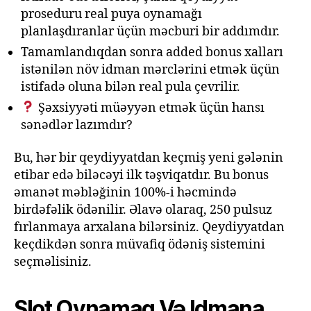
proseduru real puya oynamağı
planlaşdıranlar üçün məcburi bir addımdır.
Tamamlandıqdan sonra added bonus xalları
istənilən növ idman mərclərini etmək üçün
istifadə oluna bilən real pula çevrilir.
Şəxsiyyəti müəyyən etmək üçün hansı
sənədlər lazımdır?
Bu, hər bir qeydiyyatdan keçmiş yeni gələnin
etibar edə biləcəyi ilk təşviqatdır. Bu bonus
əmanət məbləğinin 100%-i həcmində
birdəfəlik ödənilir. Əlavə olaraq, 250 pulsuz
fırlanmaya arxalana bilərsiniz. Qeydiyyatdan
keçdikdən sonra müvafiq ödəniş sistemini
seçməlisiniz.
Slot Oynamaq Və Idmana