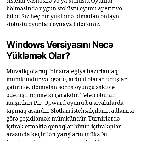
sistemi vasitəsilə və ya Stolüstü Oyunlar
bölməsində uyğun stolüstü oyunu aperitivo
bilər. Siz heç bir yükləmə olmadan onlayn
stolüstü oyunları oynaya bilərsiniz.
Windows Versiyasını Necə
Yükləmək Olar?
Müvafiq olaraq, bir strategiya hazırlamaq
mümkündür və əgər o, ardıcıl olaraq uduşlar
gətirirsə, demodan sonra oyunçu sakitcə
ödənişli rejimə keçəcəkdir. Tələb olunan
maşınları Pin Upward oyunu bu siyahılarda
tapmaq asandır. Slotları istehsalçıların adlarına
görə çeşidləmək mümkündür. Turnirlərdə
iştirak etməklə qonaqlar bütün iştirakçılar
arasında keçirilən yarışların mükafat