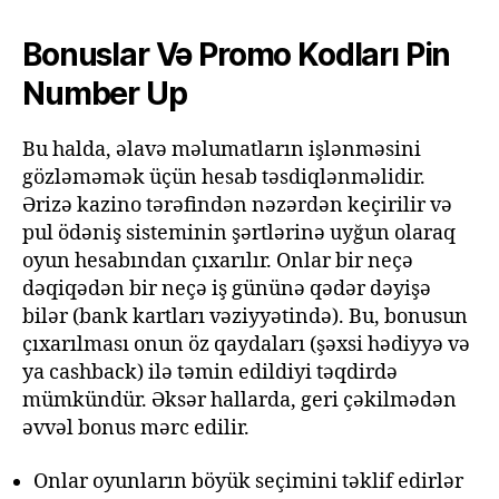
Bonuslar Və Promo Kodları Pin
Number Up
Bu halda, əlavə məlumatların işlənməsini
gözləməmək üçün hesab təsdiqlənməlidir.
Ərizə kazino tərəfindən nəzərdən keçirilir və
pul ödəniş sisteminin şərtlərinə uyğun olaraq
oyun hesabından çıxarılır. Onlar bir neçə
dəqiqədən bir neçə iş gününə qədər dəyişə
bilər (bank kartları vəziyyətində). Bu, bonusun
çıxarılması onun öz qaydaları (şəxsi hədiyyə və
ya cashback) ilə təmin edildiyi təqdirdə
mümkündür. Əksər hallarda, geri çəkilmədən
əvvəl bonus mərc edilir.
Onlar oyunların böyük seçimini təklif edirlər