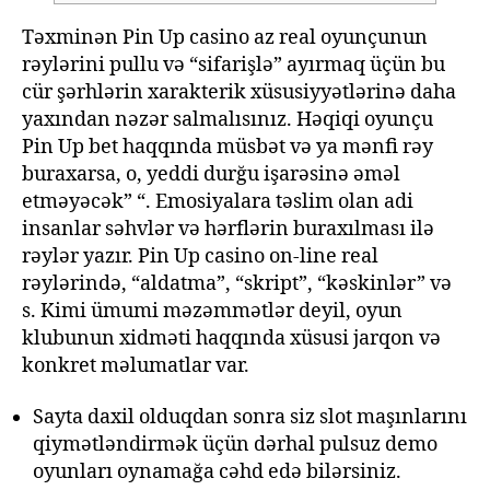
Təxminən Pin Up casino az real oyunçunun
rəylərini pullu və “sifarişlə” ayırmaq üçün bu
cür şərhlərin xarakterik xüsusiyyətlərinə daha
yaxından nəzər salmalısınız. Həqiqi oyunçu
Pin Up bet haqqında müsbət və ya mənfi rəy
buraxarsa, o, yeddi durğu işarəsinə əməl
etməyəcək” “. Emosiyalara təslim olan adi
insanlar səhvlər və hərflərin buraxılması ilə
rəylər yazır. Pin Up casino on-line real
rəylərində, “aldatma”, “skript”, “kəskinlər” və
s. Kimi ümumi məzəmmətlər deyil, oyun
klubunun xidməti haqqında xüsusi jarqon və
konkret məlumatlar var.
Sayta daxil olduqdan sonra siz slot maşınlarını
qiymətləndirmək üçün dərhal pulsuz demo
oyunları oynamağa cəhd edə bilərsiniz.