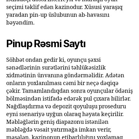
seçimi təklif edən kazinodur. Xüsusi yaraşıq
yaradan pin-up üslubunun ab-havasını
bəyəndim.
Pinup Rəsmi Saytı
Söhbət ondan gedir ki, oyunçu şəxsi
sənədlərinin surətlərini təhlükəsizlik
xidmətinin ünvanına göndərməlidir. Adətən
onların yoxlanılması cəmi bir neçə dəqiqə
çəkir. Tamamlandıqdan sonra oyunçular ödəniş
bölməsindən istifadə edərək pul çıxara bilirlər.
Nağdlaşdırma və depozit qoyuluşu proseduru
eyni ssenariyə uyğun olaraq həyata keçirilir.
Məbləğlərin geniş diapazonu istənilən
məbləğdə vəsait yatırmağa imkan verir,
məsələn, kazinonun etibarlılığını yoxlamaq