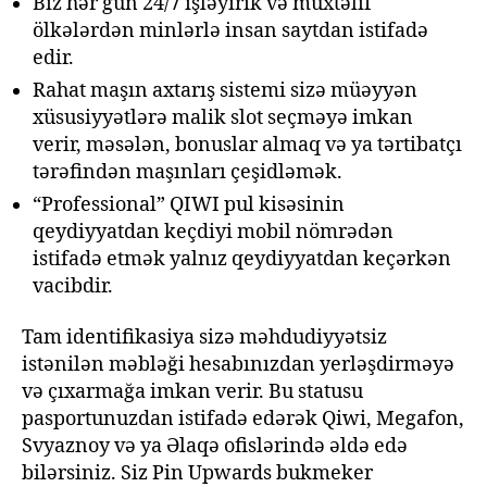
Biz hər gün 24/7 işləyirik və müxtəlif
ölkələrdən minlərlə insan saytdan istifadə
edir.
Rahat maşın axtarış sistemi sizə müəyyən
xüsusiyyətlərə malik slot seçməyə imkan
verir, məsələn, bonuslar almaq və ya tərtibatçı
tərəfindən maşınları çeşidləmək.
“Professional” QIWI pul kisəsinin
qeydiyyatdan keçdiyi mobil nömrədən
istifadə etmək yalnız qeydiyyatdan keçərkən
vacibdir.
Tam identifikasiya sizə məhdudiyyətsiz
istənilən məbləği hesabınızdan yerləşdirməyə
və çıxarmağa imkan verir. Bu statusu
pasportunuzdan istifadə edərək Qiwi, Megafon,
Svyaznoy və ya Əlaqə ofislərində əldə edə
bilərsiniz. Siz Pin Upwards bukmeker