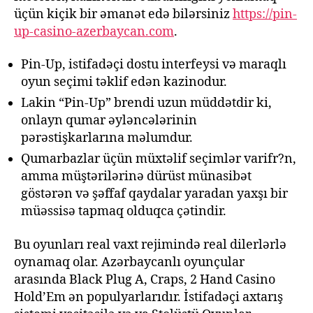
üçün kiçik bir əmanət edə bilərsiniz
https://pin-
up-casino-azerbaycan.com
.
Pin-Up, istifadəçi dostu interfeysi və maraqlı
oyun seçimi təklif edən kazinodur.
Lakin “Pin-Up” brendi uzun müddətdir ki,
onlayn qumar əyləncələrinin
pərəstişkarlarına məlumdur.
Qumarbazlar üçün müxtəlif seçimlər varifr?n,
amma müştərilərinə dürüst münasibət
göstərən və şəffaf qaydalar yaradan yaxşı bir
müəssisə tapmaq olduqca çətindir.
Bu oyunları real vaxt rejimində real dilerlərlə
oynamaq olar. Azərbaycanlı oyunçular
arasında Black Plug A, Craps, 2 Hand Casino
Hold’Em ən populyarlarıdır. İstifadəçi axtarış