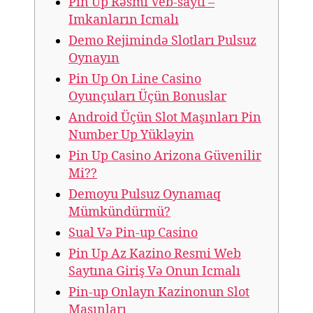
Pin Up Rəsmi Veb-saytı –
Imkanların Icmalı
Demo Rejimində Slotları Pulsuz
Oynayın
Pin Up On Line Casino
Oyunçuları Üçün Bonuslar
Android Üçün Slot Maşınları Pin
Number Up Yükləyin
Pin Up Casino Arizona Güvenilir
Mi??
Demoyu Pulsuz Oynamaq
Mümkündürmü?
Sual Və Pin-up Casino
Pin Up Az Kazino Resmi Web
Saytına Giriş Və Onun Icmalı
Pin-up Onlayn Kazinonun Slot
Maşınları