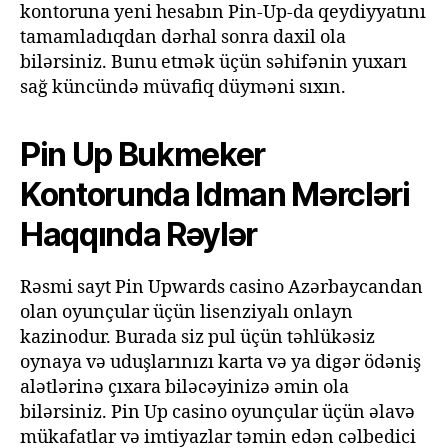
kontoruna yeni hesabın Pin-Up-da qeydiyyatını
tamamladıqdan dərhal sonra daxil ola
bilərsiniz. Bunu etmək üçün səhifənin yuxarı
sağ küncündə müvafiq düyməni sıxın.
Pin Up Bukmeker
Kontorunda Idman Mərcləri
Haqqında Rəylər
Rəsmi sayt Pin Upwards casino Azərbaycandan
olan oyunçular üçün lisenziyalı onlayn
kazinodur. Burada siz pul üçün təhlükəsiz
oynaya və uduşlarınızı karta və ya digər ödəniş
alətlərinə çıxara biləcəyinizə əmin ola
bilərsiniz. Pin Up casino oyunçular üçün əlavə
mükafatlar və imtiyazlar təmin edən cəlbedici