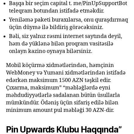
Başqa bir seçim capital t. me/PinUpSupportBot
teleqram botundan istifadə etməkdir.
Yeniləmə paketi buraxılarsa, onu quraşdırmaq
üçün düymə ilə bildiriş görəcəksiniz.
Bəli, siz yalnız rəsmi internet saytında deyil,
həm də yüklənə bilən proqram vasitəsilə
onlayn kazino oynaya bilərsiniz.
Mobil köçürmə xidmətlərindən, həmçinin
WebMoney və Yumani xidmətlərindən istifadə
edərkən maksimum 1500 AZN təşkil edir.
Çıxarma, maksimum” “məbləğlərdə eyni
məhdudiyyətlərlə sadalanan bütün üsullarla
mümkündür. Ödəniş üçün sifariş edilə bilən
minimum amount pul məbləği 30 AZN-dir.
Pin Upwards Klubu Haqqında”