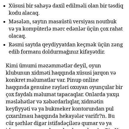
Xüsusi bir sahəyə daxil edilməli olan bir təsdiq
kodu alacaq.
Məsələn, saytın masaüstü versiyası noutbuk
və ya kompüterlə mərc edənlər üçün çox rahat
olacaq.
Rəsmi saytda qeydiyyatdan keçmək üçün zəng
edib formanı doldurmağınız kifayətdir.
Kimi ümumi məzəmmətlər deyil, oyun
klubunun xidməti haqqında xüsusi jarqon və
konkret məlumatlar var. Pinup online
haqqında genuine rəyləri oxuyan oyunçular bir
çox faydalı məlumat tapacaqlar. Onlarda yaxşı
məsləhətlər və xəbərdarlıqlar, xidmətin
keyfiyyəti və ya bukmeker kontorundan pul
çıxarılması haqqında hekayələr varifr?n. Bu
cür şərhlər digər istifadəçilərə qumar və ya