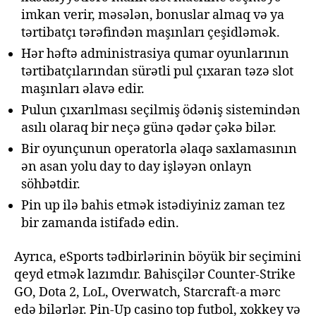
imkan verir, məsələn, bonuslar almaq və ya
tərtibatçı tərəfindən maşınları çeşidləmək.
Hər həftə administrasiya qumar oyunlarının
tərtibatçılarından sürətli pul çıxaran təzə slot
maşınları əlavə edir.
Pulun çıxarılması seçilmiş ödəniş sistemindən
asılı olaraq bir neçə günə qədər çəkə bilər.
Bir oyunçunun operatorla əlaqə saxlamasının
ən asan yolu day to day işləyən onlayn
söhbətdir.
Pin up ilə bahis etmək istədiyiniz zaman tez
bir zamanda istifadə edin.
Ayrıca, eSports tədbirlərinin böyük bir seçimini
qeyd etmək lazımdır. Bahisçilər Counter-Strike
GO, Dota 2, LoL, Overwatch, Starcraft-a mərc
edə bilərlər. Pin-Up casino top futbol, ​​xokkey və