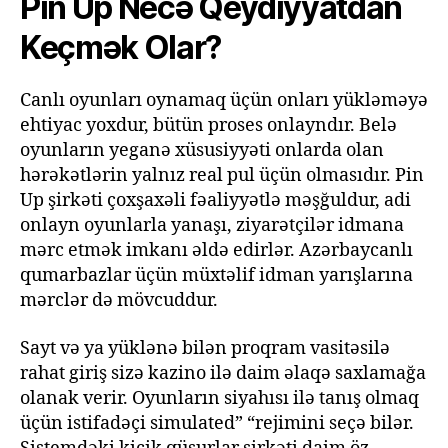
Pin Up Necə Qeydiyyatdan
Keçmək Olar?
Canlı oyunları oynamaq üçün onları yükləməyə
ehtiyac yoxdur, bütün proses onlayndır. Belə
oyunların yeganə xüsusiyyəti onlarda olan
hərəkətlərin yalnız real pul üçün olmasıdır. Pin
Up şirkəti çoxşaxəli fəaliyyətlə məşğuldur, adi
onlayn oyunlarla yanaşı, ziyarətçilər idmana
mərc etmək imkanı əldə edirlər. Azərbaycanlı
qumarbazlar üçün müxtəlif idman yarışlarına
mərclər də mövcuddur.
Sayt və ya yüklənə bilən proqram vasitəsilə
rahat giriş sizə kazino ilə daim əlaqə saxlamağa
olanak verir. Oyunların siyahısı ilə tanış olmaq
üçün istifadəçi simulated” “rejimini seçə bilər.