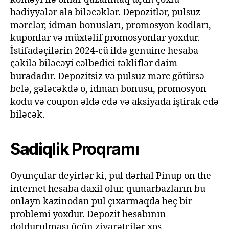
hədiyyələr ala biləcəklər. Depozitlər, pulsuz
mərclər, idman bonusları, promosyon kodları,
kuponlar və müxtəlif promosyonlar yoxdur.
İstifadəçilərin 2024-cü ildə genuine hesaba
çəkilə biləcəyi cəlbedici təkliflər daim
buradadır. Depozitsiz və pulsuz mərc götürsə
belə, gələcəkdə o, idman bonusu, promosyon
kodu və coupon əldə edə və aksiyada iştirak edə
biləcək.
Sadiqlik Proqramı
Oyunçular deyirlər ki, pul dərhal Pinup on the
internet hesaba daxil olur, qumarbazların bu
onlayn kazinodan pul çıxarmaqda heç bir
problemi yoxdur. Depozit hesabının
doldurulması üçün ziyarətçilər xoş