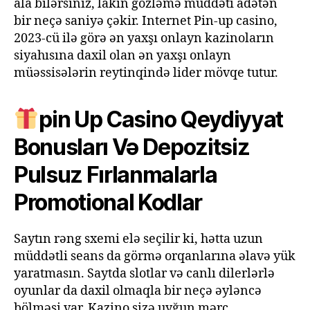
ala bilərsiniz, lakin gözləmə müddəti adətən
bir neçə saniyə çəkir. Internet Pin-up casino,
2023-cü ilə görə ən yaxşı onlayn kazinoların
siyahısına daxil olan ən yaxşı onlayn
müəssisələrin reytinqində lider mövqe tutur.
pin Up Casino Qeydiyyat
Bonusları Və Depozitsiz
Pulsuz Fırlanmalarla
Promotional Kodlar
Saytın rəng sxemi elə seçilir ki, hətta uzun
müddətli seans da görmə orqanlarına əlavə yük
yaratmasın. Saytda slotlar və canlı dilerlərlə
oyunlar da daxil olmaqla bir neçə əyləncə
bölməsi var. Kazino sizə uyğun mərc