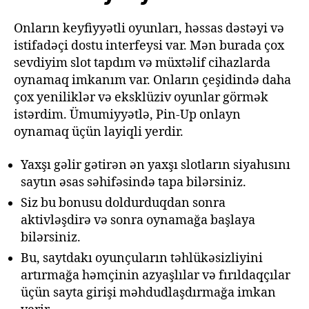
Onların keyfiyyətli oyunları, həssas dəstəyi və
istifadəçi dostu interfeysi var. Mən burada çox
sevdiyim slot tapdım və müxtəlif cihazlarda
oynamaq imkanım var. Onların çeşidində daha
çox yeniliklər və eksklüziv oyunlar görmək
istərdim. Ümumiyyətlə, Pin-Up onlayn
oynamaq üçün layiqli yerdir.
Yaxşı gəlir gətirən ən yaxşı slotların siyahısını
saytın əsas səhifəsində tapa bilərsiniz.
Siz bu bonusu doldurduqdan sonra
aktivləşdirə və sonra oynamağa başlaya
bilərsiniz.
Bu, saytdakı oyunçuların təhlükəsizliyini
artırmağa həmçinin azyaşlılar və fırıldaqçılar
üçün sayta girişi məhdudlaşdırmağa imkan