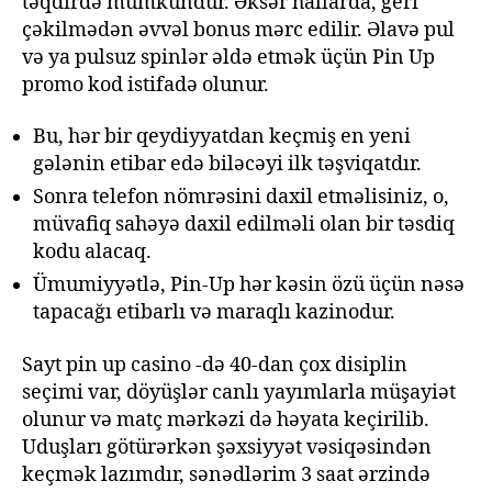
təqdirdə mümkündür. Əksər hallarda, geri
çəkilmədən əvvəl bonus mərc edilir. Əlavə pul
və ya pulsuz spinlər əldə etmək üçün Pin Up
promo kod istifadə olunur.
Bu, hər bir qeydiyyatdan keçmiş en yeni
gələnin etibar edə biləcəyi ilk təşviqatdır.
Sonra telefon nömrəsini daxil etməlisiniz, o,
müvafiq sahəyə daxil edilməli olan bir təsdiq
kodu alacaq.
Ümumiyyətlə, Pin-Up hər kəsin özü üçün nəsə
tapacağı etibarlı və maraqlı kazinodur.
Sayt pin up casino -də 40-dan çox disiplin
seçimi var, döyüşlər canlı yayımlarla müşayiət
olunur və matç mərkəzi də həyata keçirilib.
Uduşları götürərkən şəxsiyyət vəsiqəsindən
keçmək lazımdır, sənədlərim 3 saat ərzində