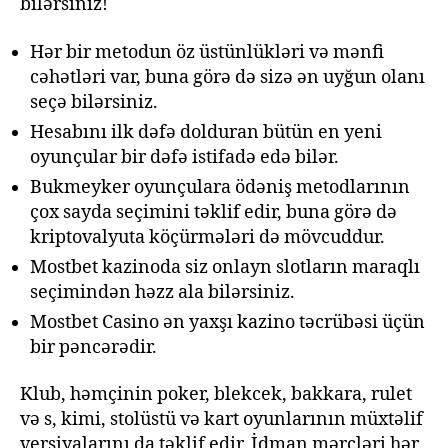
bilərsiniz!
Hər bir metodun öz üstünlükləri və mənfi
cəhətləri var, buna görə də sizə ən uyğun olanı
seçə bilərsiniz.
Hesabını ilk dəfə dolduran bütün en yeni
oyunçular bir dəfə istifadə edə bilər.
Bukmeyker oyunçulara ödəniş metodlarının
çox sayda seçimini təklif edir, buna görə də
kriptovalyuta köçürmələri də mövcuddur.
Mostbet kazinoda siz onlayn slotların maraqlı
seçimindən həzz ala bilərsiniz.
Mostbet Casino ən yaxşı kazino təcrübəsi üçün
bir pəncərədir.
Klub, həmçinin poker, blekcek, bakkara, rulet
və s, kimi, stolüstü və kart oyunlarının müxtəlif
versiyalarını da təklif edir. İdman mərcləri hər