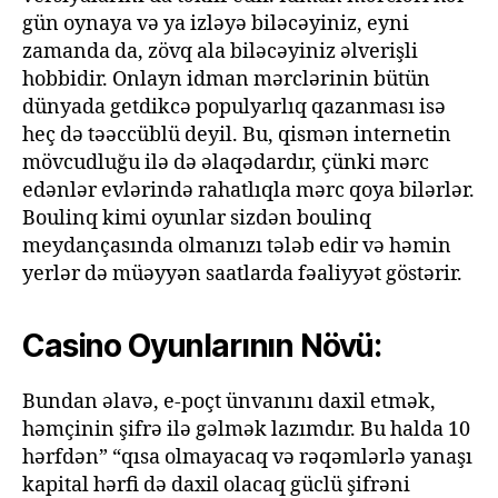
gün oynaya və ya izləyə biləcəyiniz, eyni
zamanda da, zövq ala biləcəyiniz əlverişli
hobbidir. Onlayn idman mərclərinin bütün
dünyada getdikcə populyarlıq qazanması isə
heç də təəccüblü deyil. Bu, qismən internetin
mövcudluğu ilə də əlaqədardır, çünki mərc
edənlər evlərində rahatlıqla mərc qoya bilərlər.
Boulinq kimi oyunlar sizdən boulinq
meydançasında olmanızı tələb edir və həmin
yerlər də müəyyən saatlarda fəaliyyət göstərir.
Casino Oyunlarının Növü:
Bundan əlavə, e-poçt ünvanını daxil etmək,
həmçinin şifrə ilə gəlmək lazımdır. Bu halda 10
hərfdən” “qısa olmayacaq və rəqəmlərlə yanaşı
kapital hərfi də daxil olacaq güclü şifrəni