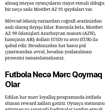
almaq istəyən oyunçuların riayət etməli olduğu
bir neçə sadə Mostbet AZ 91 qaydaları var.
Mövcud ödəniş variantları coğrafi ərazinizdən
asılı olaraq dəyişə bilər. Bununla belə, Mostbet
AZ-90 ödənişləri Azərbaycan manatı (AZN),
həmçinin ABŞ dolları (USD) və avro (EUR) ilə
qəbul edir. Hesabınızdan hər hansı pul
çıxarmazdan əvvəl, hesabın yoxlanılması
prosesini tamamlamalısınız.
Futbola Necə Mərc Qoymaq
Olar
Edilən hər mərc loyallıq proqramında istifadə
olunan reward xalları gətirir. Oyunçu statusunu
artırmaq və səxavətli hədiyyələr təqdim etmək