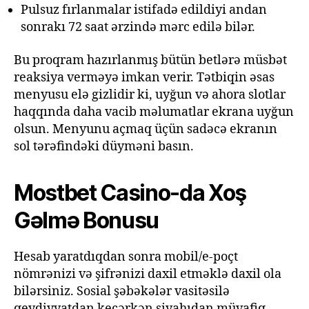
Pulsuz fırlanmalar istifadə edildiyi andan
sonrakı 72 saat ərzində mərc edilə bilər.
Bu proqram hazırlanmış bütün betlərə müsbət
reaksiya verməyə imkan verir. Tətbiqin əsas
menyusu elə gizlidir ki, uyğun və ahora slotlar
haqqında daha vacib məlumatlar ekrana uyğun
olsun. Menyunu açmaq üçün sadəcə ekranın
sol tərəfindəki düyməni basın.
Mostbet Casino-da Xoş
Gəlmə Bonusu
Hesab yaratdıqdan sonra mobil/e-poçt
nömrənizi və şifrənizi daxil etməklə daxil ola
bilərsiniz. Sosial şəbəkələr vasitəsilə
qeydiyyatdan keçərkən siyahıdan müvafiq