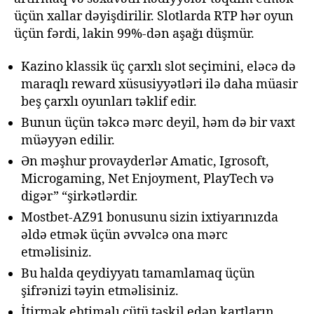
üçün xallar dəyişdirilir. Slotlarda RTP hər oyun
üçün fərdi, lakin 99%-dən aşağı düşmür.
Kazino klassik üç çarxlı slot seçimini, eləcə də
maraqlı reward xüsusiyyətləri ilə daha müasir
beş çarxlı oyunları təklif edir.
Bunun üçün təkcə mərc deyil, həm də bir vaxt
müəyyən edilir.
Ən məşhur provayderlər Amatic, Igrosoft,
Microgaming, Net Enjoyment, PlayTech və
digər” “şirkətlərdir.
Mostbet-AZ91 bonusunu sizin ixtiyarınızda
əldə etmək üçün əvvəlcə ona mərc
etməlisiniz.
Bu halda qeydiyyatı tamamlamaq üçün
şifrənizi təyin etməlisiniz.
İtirmək ehtimalı cütü təşkil edən kartların