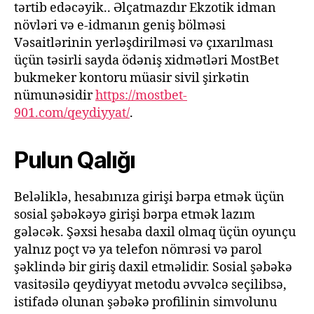
tərtib edəcəyik.. Əlçatmazdır Ekzotik idman
növləri və e-idmanın geniş bölməsi
Vəsaitlərinin yerləşdirilməsi və çıxarılması
üçün təsirli sayda ödəniş xidmətləri MostBet
bukmeker kontoru müasir sivil şirkətin
nümunəsidir
https://mostbet-
901.com/qeydiyyat/
.
Pulun Qalığı
Beləliklə, hesabınıza girişi bərpa etmək üçün
sosial şəbəkəyə girişi bərpa etmək lazım
gələcək. Şəxsi hesaba daxil olmaq üçün oyunçu
yalnız poçt və ya telefon nömrəsi və parol
şəklində bir giriş daxil etməlidir. Sosial şəbəkə
vasitəsilə qeydiyyat metodu əvvəlcə seçilibsə,
istifadə olunan şəbəkə profilinin simvolunu