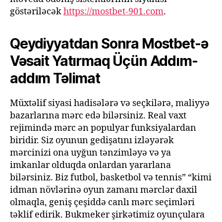
göstəriləcək
https://mostbet-901.com
.
Qeydiyyatdan Sonra Mostbet-ə
Vəsait Yatırmaq Üçün Addım-
addım Təlimat
Müxtəlif siyasi hadisələrə və seçkilərə, maliyyə
bazarlarına mərc edə bilərsiniz. Real vaxt
rejimində mərc ən populyar funksiyalardan
biridir. Siz oyunun gedişatını izləyərək
mərcinizi ona uyğun tənzimləyə və ya
imkanlar olduqda onlardan yararlana
bilərsiniz. Biz futbol, ​​basketbol və tennis” “kimi
idman növlərinə oyun zamanı mərclər daxil
olmaqla, geniş çeşiddə canlı mərc seçimləri
təklif edirik. Bukmeker şirkətimiz oyunçulara