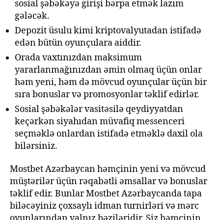
sosial şəbəkəyə girişi bərpa etmək lazım
gələcək.
Depozit üsulu kimi kriptovalyutadan istifadə
edən bütün oyunçulara aiddir.
Orada vaxtınızdan maksimum
yararlanmağınızdan əmin olmaq üçün onlar
həm yeni, həm də mövcud oyunçular üçün bir
sıra bonuslar və promosyonlar təklif edirlər.
Sosial şəbəkələr vasitəsilə qeydiyyatdan
keçərkən siyahıdan müvafiq messenceri
seçməklə onlardan istifadə etməklə daxil ola
bilərsiniz.
Mostbet Azərbaycan həmçinin yeni və mövcud
müştərilər üçün rəqabətli əmsallar və bonuslar
təklif edir. Bunlar Mostbet Azərbaycanda tapa
biləcəyiniz çoxsaylı idman turnirləri və mərc
oyunlarından yalnız bəziləridir. Siz həmçinin