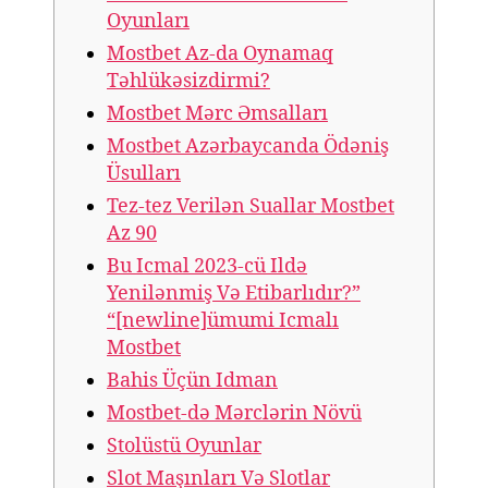
Oyunları
Mostbet Az-da Oynamaq
Təhlükəsizdirmi?
Mostbet Mərc Əmsalları
Mostbet Azərbaycanda Ödəni̇ş
Üsulları
Tez-tez Veri̇lən Suallar Mostbet
Az 90
Bu Icmal 2023-cü Ildə
Yenilənmiş Və Etibarlıdır?”
“[newline]ümumi Icmalı
Mostbet
Bahis Üçün Idman
Mostbet-də Mərclərin Növü
Stolüstü Oyunlar
Slot Maşınları Və Slotlar