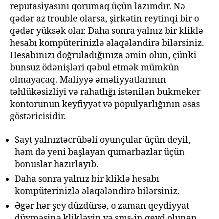
reputasiyasını qorumaq üçün lazımdır. Nə
qədər az trouble olarsa, şirkətin reytinqi bir o
qədər yüksək olar. Daha sonra yalnız bir kliklə
hesabı kompüterinizlə əlaqələndirə bilərsiniz.
Hesabınızı doğruladığınıza əmin olun, çünki
bunsuz ödənişləri qəbul etmək mümkün
olmayacaq. Maliyyə əməliyyatlarının
təhlükəsizliyi və rahatlığı istənilən bukmeker
kontorunun keyfiyyət və populyarlığının əsas
göstəricisidir.
Sayt yalnıztəcrübəli oyunçular üçün deyil,
həm də yeni başlayan qumarbazlar üçün
bonuslar hazırlayıb.
Daha sonra yalnız bir kliklə hesabı
kompüterinizlə əlaqələndirə bilərsiniz.
Əgər hər şey düzdürsə, o zaman qeydiyyat
düyməsinə klikləyin və sms-in qeyd olunan