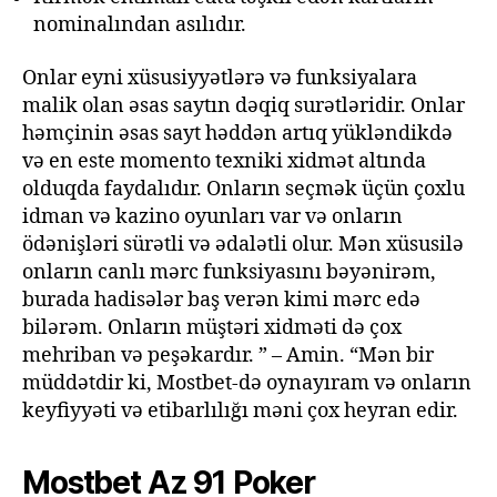
nominalından asılıdır.
Onlar eyni xüsusiyyətlərə və funksiyalara
malik olan əsas saytın dəqiq surətləridir. Onlar
həmçinin əsas sayt həddən artıq yükləndikdə
və en este momento texniki xidmət altında
olduqda faydalıdır. Onların seçmək üçün çoxlu
idman və kazino oyunları var və onların
ödənişləri sürətli və ədalətli olur. Mən xüsusilə
onların canlı mərc funksiyasını bəyənirəm,
burada hadisələr baş verən kimi mərc edə
bilərəm. Onların müştəri xidməti də çox
mehriban və peşəkardır. ” – Amin. “Mən bir
müddətdir ki, Mostbet-də oynayıram və onların
keyfiyyəti və etibarlılığı məni çox heyran edir.
Mostbet Az 91 Poker