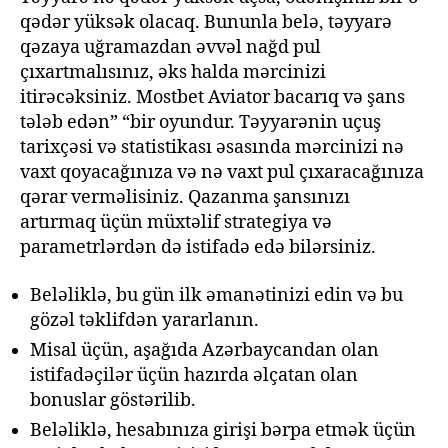
qədər yüksək olacaq. Bununla belə, təyyarə
qəzaya uğramazdan əvvəl nağd pul
çıxartmalısınız, əks halda mərcinizi
itirəcəksiniz. Mostbet Aviator bacarıq və şans
tələb edən” “bir oyundur. Təyyarənin uçuş
tarixçəsi və statistikası əsasında mərcinizi nə
vaxt qoyacağınıza və nə vaxt pul çıxaracağınıza
qərar verməlisiniz. Qazanma şansınızı
artırmaq üçün müxtəlif strategiya və
parametrlərdən də istifadə edə bilərsiniz.
Beləliklə, bu gün ilk əmanətinizi edin və bu
gözəl təklifdən yararlanın.
Misal üçün, aşağıda Azərbaycandan olan
istifadəçilər üçün hazırda əlçatan olan
bonuslar göstərilib.
Beləliklə, hesabınıza girişi bərpa etmək üçün