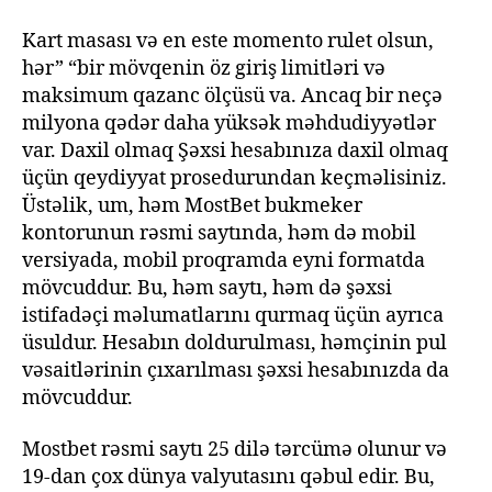
Kart masası və en este momento rulet olsun,
hər” “bir mövqenin öz giriş limitləri və
maksimum qazanc ölçüsü va. Ancaq bir neçə
milyona qədər daha yüksək məhdudiyyətlər
var. Daxil olmaq Şəxsi hesabınıza daxil olmaq
üçün qeydiyyat prosedurundan keçməlisiniz.
Üstəlik, um, həm MostBet bukmeker
kontorunun rəsmi saytında, həm də mobil
versiyada, mobil proqramda eyni formatda
mövcuddur. Bu, həm saytı, həm də şəxsi
istifadəçi məlumatlarını qurmaq üçün ayrıca
üsuldur. Hesabın doldurulması, həmçinin pul
vəsaitlərinin çıxarılması şəxsi hesabınızda da
mövcuddur.
Mostbet rəsmi saytı 25 dilə tərcümə olunur və
19-dan çox dünya valyutasını qəbul edir. Bu,