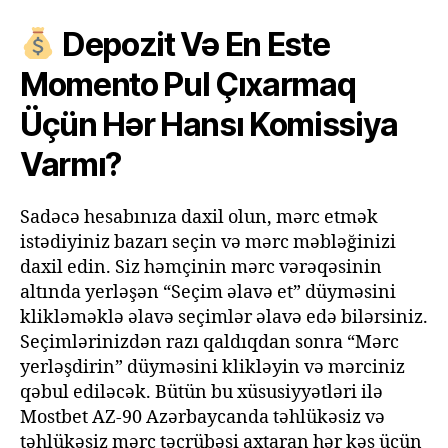
Depozit Və En Este
Momento Pul Çıxarmaq
Üçün Hər Hansı Komissiya
Varmı?
Sadəcə hesabınıza daxil olun, mərc etmək
istədiyiniz bazarı seçin və mərc məbləğinizi
daxil edin. Siz həmçinin mərc vərəqəsinin
altında yerləşən “Seçim əlavə et” düyməsini
klikləməklə əlavə seçimlər əlavə edə bilərsiniz.
Seçimlərinizdən razı qaldıqdan sonra “Mərc
yerləşdirin” düyməsini klikləyin və mərciniz
qəbul ediləcək. Bütün bu xüsusiyyətləri ilə
Mostbet AZ-90 Azərbaycanda təhlükəsiz və
təhlükəsiz mərc təcrübəsi axtaran hər kəs üçün