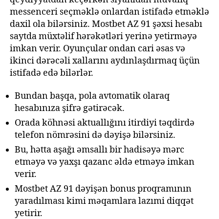
messenceri seçməklə onlardan istifadə etməklə
daxil ola bilərsiniz. Mostbet AZ 91 şəxsi hesabı
saytda müxtəlif hərəkətləri yerinə yetirməyə
imkan verir. Oyunçular ondan cari əsas və
ikinci dərəcəli xallarını aydınlaşdırmaq üçün
istifadə edə bilərlər.
Bundan başqa, pola avtomatik olaraq
hesabınıza şifrə gətirəcək.
Orada köhnəsi aktuallığını itirdiyi təqdirdə
telefon nömrəsini də dəyişə bilərsiniz.
Bu, hətta aşağı əmsallı bir hadisəyə mərc
etməyə və yaxşı qazanc əldə etməyə imkan
verir.
Mostbet AZ 91 dəyişən bonus proqramının
yaradılması kimi məqamlara lazımi diqqət
yetirir.