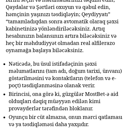
birini seçin və məlumatlarınızı təqdim edin;
Qaydalar və Şərtləri oxuyun və qəbul edin,
həmçinin yaşınızı təsdiqləyin; Qeydiyyatı”
“tamamladıqdan sonra avtomatik olaraq şəxsi
kabinetinizə yönləndiriləcəksiniz. Artıq
hesabınızın balansınızı artıra biləcəksiniz və
heç bir məhdudiyyət olmadan real alfilerazo
oynamağa başlaya biləcəksiniz.
Nəticədə, bu üsul istifadəçinin şəxsi
məlumatlarını (tam adı, doğum tarixi, ünvanı)
göstərilməsini və kontaktların (telefon və e-
poçt) təsdiqlənməsinə olanak verir.
Birincisi, ona görə ki, güzgülər MostBet-ə aid
olduqları dəqiq müəyyən edilən kimi
provayderlər tərəfindən bloklanır.
Oyunçu bir cüt almazsa, onun mərci qatlaması
və ya təsdiqləməsi daha yaxşıdır.