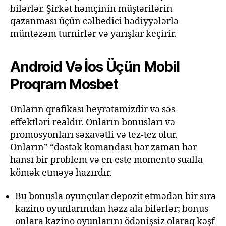
bilərlər. Şirkət həmçinin müştərilərin
qazanması üçün cəlbedici hədiyyələrlə
müntəzəm turnirlər və yarışlar keçirir.
Android Və İos Üçün Mobil
Proqram Mosbet
Onların qrafikası heyrətamizdir və səs
effektləri realdır. Onların bonusları və
promosyonları səxavətli və tez-tez olur.
Onların” “dəstək komandası hər zaman hər
hansı bir problem və en este momento sualla
kömək etməyə hazırdır.
Bu bonusla oyunçular depozit etmədən bir sıra
kazino oyunlarından həzz ala bilərlər; bonus
onlara kazino oyunlarını ödənişsiz olaraq kəşf