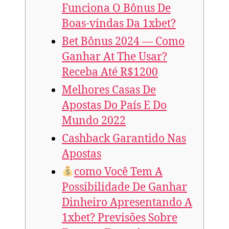
Funciona O Bônus De
Boas-vindas Da 1xbet?
Bet Bônus 2024 — Como
Ganhar At The Usar?
Receba Até R$1200
Melhores Casas De
Apostas Do País E Do
Mundo 2022
Cashback Garantido Nas
Apostas
como Você Tem A
Possibilidade De Ganhar
Dinheiro Apresentando A
1xbet? Previsões Sobre