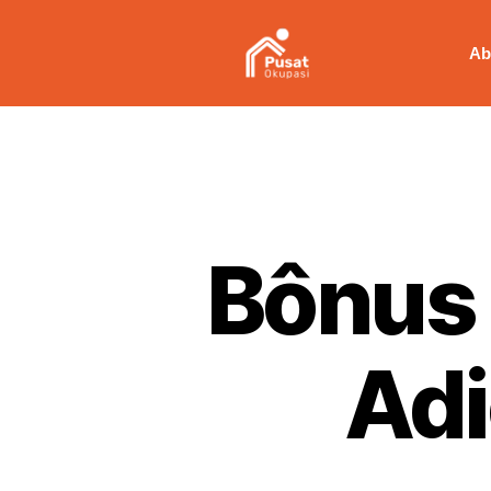
Ab
Bônus 
Adi