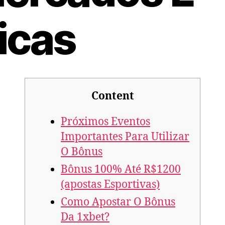
icas
Content
Próximos Eventos
Importantes Para Utilizar
O Bônus
Bônus 100% Até R$1200
(apostas Esportivas)
Como Apostar O Bônus
Da 1xbet?