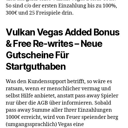
So sind c/o der ersten Einzahlung bis zu 100%,
300€ und 25 Freispiele drin.
Vulkan Vegas Added Bonus
& Free Re-writes – Neue
Gutscheine Für
Startguthaben
Was den Kundensupport betrifft, so wäre es
ratsam, wenn er menschlicher vermag und
selbst Hilfe anbietet, anstatt pass away Spieler
nur über die AGB über informieren. Sobald
pass away Summe aller Ihrer Einzahlungen
1000€ erreicht, wird von Feuer speiender berg
(umgangssprachlich) Vegas eine