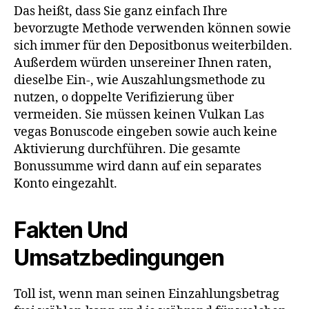
Das heißt, dass Sie ganz einfach Ihre
bevorzugte Methode verwenden können sowie
sich immer für den Depositbonus weiterbilden.
Außerdem würden unsereiner Ihnen raten,
dieselbe Ein-, wie Auszahlungsmethode zu
nutzen, o doppelte Verifizierung über
vermeiden. Sie müssen keinen Vulkan Las
vegas Bonuscode eingeben sowie auch keine
Aktivierung durchführen. Die gesamte
Bonussumme wird dann auf ein separates
Konto eingezahlt.
Fakten Und
Umsatzbedingungen
Toll ist, wenn man seinen Einzahlungsbetrag