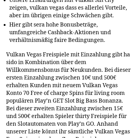
Unsere Erfahrungen mit Vulkan Sin city
zeigen, vulkan vegas dass es allerlei Vorteile,
aber im übrigen einige Schwächen gibt.
Hier gibt sera hohe Bonusbeträge,
umfangreiche Cashback-Aktionen und
verhältnismäßig faire Bedingungen.
Vulkan Vegas Freispiele mit Einzahlung gibt ha
sido in Kombination über dem
Willkommensbonus für Neukunden. Bei dieser
ersten Einzahlung zwischen 10€ und 500€
erhalten Kunden mit neuem Vulkan Vegas
Konto 70 Free of charge Spins für living room
populären Play’n GET Slot Big Bass Bonanza.
Bei dieser zweiten Einzahlung zwischen 15€
und 500€ erhalten Spieler thirty Freispiele für
den Slotautomaten von Play’n GO. Anhand
unserer Liste könnt ihr sämtliche Vulkan Vegas