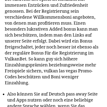
immensen Entzücken und Zufriedenheit
genossen. Bei der Registrierung sein
verschiedene Willkommensboni angeboten,
von denen man profitieren muss. Einen
besonders lukrativen Added bonus kann man
sich beschützen, indem man den Links auf
unserer Seite erfolgt. Dabei wird ein Bonus
freigeschaltet, jeder noch besser ist ebenso als
der reguläre Bonus für die Registrierung im
VulkanBet. So kann guy sich höhere
Einzahlungsprämien beziehungsweise mehr
Freispiele sichern, vulkan las vegas Promo-
Codes beschützen und Boni weniger
Einzahlung.
Also können Sie auf Deutsch pass away Seite
und Apps nutzen oder noch eine beliebige
andere Sprache wählen, wenn Sie das