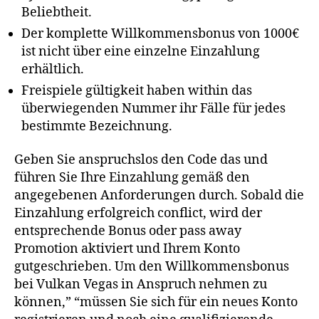
Beliebtheit.
Der komplette Willkommensbonus von 1000€
ist nicht über eine einzelne Einzahlung
erhältlich.
Freispiele gültigkeit haben within das
überwiegenden Nummer ihr Fälle für jedes
bestimmte Bezeichnung.
Geben Sie anspruchslos den Code das und
führen Sie Ihre Einzahlung gemäß den
angegebenen Anforderungen durch. Sobald die
Einzahlung erfolgreich conflict, wird der
entsprechende Bonus oder pass away
Promotion aktiviert und Ihrem Konto
gutgeschrieben. Um den Willkommensbonus
bei Vulkan Vegas in Anspruch nehmen zu
können,” “müssen Sie sich für ein neues Konto