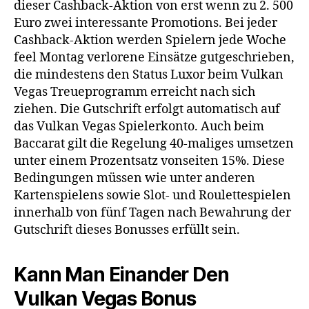
dieser Cashback-Aktion von erst wenn zu 2. 500
Euro zwei interessante Promotions. Bei jeder
Cashback-Aktion werden Spielern jede Woche
feel Montag verlorene Einsätze gutgeschrieben,
die mindestens den Status Luxor beim Vulkan
Vegas Treueprogramm erreicht nach sich
ziehen. Die Gutschrift erfolgt automatisch auf
das Vulkan Vegas Spielerkonto. Auch beim
Baccarat gilt die Regelung 40-maliges umsetzen
unter einem Prozentsatz vonseiten 15%. Diese
Bedingungen müssen wie unter anderen
Kartenspielens sowie Slot- und Roulettespielen
innerhalb von fünf Tagen nach Bewahrung der
Gutschrift dieses Bonusses erfüllt sein.
Kann Man Einander Den
Vulkan Vegas Bonus