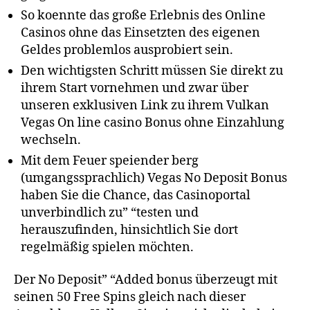
So koennte das große Erlebnis des Online
Casinos ohne das Einsetzten des eigenen
Geldes problemlos ausprobiert sein.
Den wichtigsten Schritt müssen Sie direkt zu
ihrem Start vornehmen und zwar über
unseren exklusiven Link zu ihrem Vulkan
Vegas On line casino Bonus ohne Einzahlung
wechseln.
Mit dem Feuer speiender berg
(umgangssprachlich) Vegas No Deposit Bonus
haben Sie die Chance, das Casinoportal
unverbindlich zu” “testen und
herauszufinden, hinsichtlich Sie dort
regelmäßig spielen möchten.
Der No Deposit” “Added bonus überzeugt mit
seinen 50 Free Spins gleich nach dieser