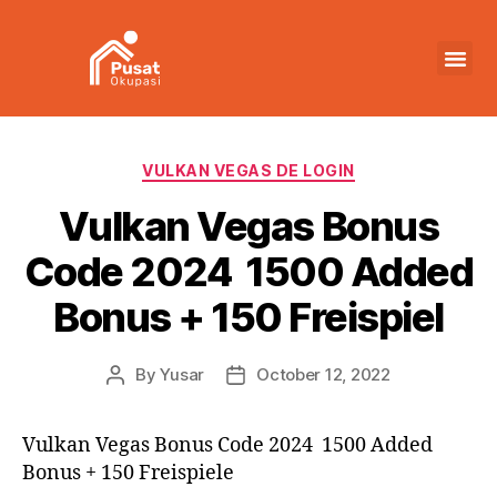
VULKAN VEGAS DE LOGIN
Vulkan Vegas Bonus
Code 2024 ️ 1500 Added
Bonus + 150 Freispiel
By
Yusar
October 12, 2022
Vulkan Vegas Bonus Code 2024 ️ 1500 Added
Bonus + 150 Freispiele