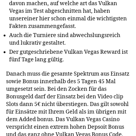
davon machen, auf welche art das Vulkan
Vegas im Test abgeschnitten hat, haben
unsereiner hier schon einmal die wichtigsten
Fakten zusammengefasst.
Auch die Turniere sind abwechslungsreich
und lukrativ gestaltet.
Der gutgeschriebene Vulkan Vegas Reward ist
fünf Tage lang gültig.
Danach muss die gesamte Spektrum aus Einsatz
sowie Bonus innerhalb des 5 Tagen 45 Mal
umgesetzt sein. Bei den Zocken für das
Bonusgeld darf der Einsatz bei den Video clip
Slots dann 5€ nicht überstiegen. Das gilt sowohl
für Einsätze mit Ihrem Geld als im übrigen mit
dem Added bonus. Das Vulkan Vegas Casino
verspricht einen extrem hohen Depsoit Bonus
und das ganz ohne Vulkan Vegas Bonus Code.