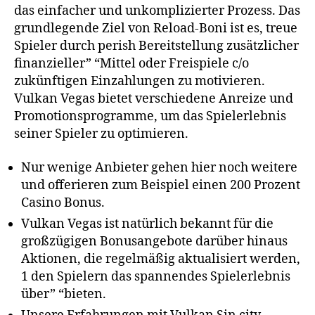
das einfacher und unkomplizierter Prozess. Das
grundlegende Ziel von Reload-Boni ist es, treue
Spieler durch perish Bereitstellung zusätzlicher
finanzieller” “Mittel oder Freispiele c/o
zukünftigen Einzahlungen zu motivieren.
Vulkan Vegas bietet verschiedene Anreize und
Promotionsprogramme, um das Spielerlebnis
seiner Spieler zu optimieren.
Nur wenige Anbieter gehen hier noch weitere
und offerieren zum Beispiel einen 200 Prozent
Casino Bonus.
Vulkan Vegas ist natürlich bekannt für die
großzügigen Bonusangebote darüber hinaus
Aktionen, die regelmäßig aktualisiert werden,
1 den Spielern das spannendes Spielerlebnis
über” “bieten.