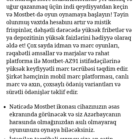
uğur qazanmaq üçün indi qeydiyyatdan keçin
və Mostbet-də oyun oynamaya başlayın! Təyin
olunmuş vaxtda hesabını artır və mistik
frispinlər, dəhşətli dərəcədə yüksək fribetlər və
ya depozitinin yüksək faizlərini hədiyyə olaraq
əldə et! Çox sayda idman və mərc oyunları,
rəqabətli əmsallar və marjalar və rahat
platforma ilə Mostbet-AZ91 istifadəçilərinə
yüksək keyfiyyətli mərc təcrübəsi təqdim edir.
Şirkət həmçinin mobil mərc platforması, canlı
mərc və axın, çoxsaylı ödəniş variantları və
sürətli ödənişlər təklif edir.
Nəticədə Mostbet ikonası cihazınızın əsas
ekranında görünəcək və siz Azərbaycanın
harasında olmağınızdan asılı olmayaraq
oyununuzu oynaya biləcəksiniz.