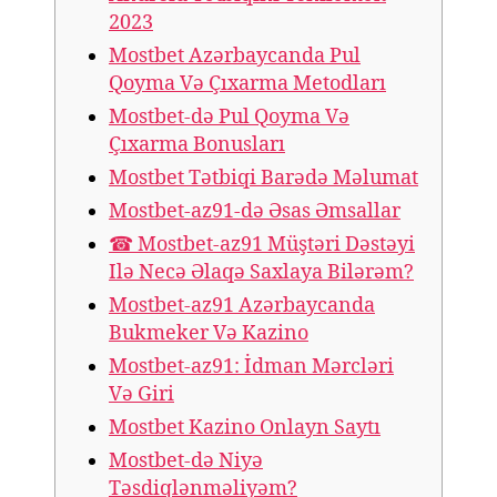
2023
Mostbet Azərbaycanda Pul
Qoyma Və Çıxarma Metodları
Mostbet-də Pul Qoyma Və
Çıxarma Bonusları
Mostbet Tətbiqi Barədə Məlumat
Mostbet-az91-də Əsas Əmsallar
☎ Mostbet-az91 Müştəri Dəstəyi
Ilə Necə Əlaqə Saxlaya Bilərəm?
Mostbet-az91 Azərbaycanda
Bukmeker Və Kazino
Mostbet-az91: İdman Mərcləri
Və Giri
Mostbet Kazino Onlayn Saytı
Mostbet-də Niyə
Təsdiqlənməliyəm?