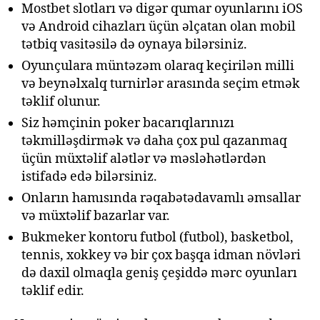
Mostbet slotları və digər qumar oyunlarını iOS
və Android cihazları üçün əlçatan olan mobil
tətbiq vasitəsilə də oynaya bilərsiniz.
Oyunçulara müntəzəm olaraq keçirilən milli
və beynəlxalq turnirlər arasında seçim etmək
təklif olunur.
Siz həmçinin poker bacarıqlarınızı
təkmilləşdirmək və daha çox pul qazanmaq
üçün müxtəlif alətlər və məsləhətlərdən
istifadə edə bilərsiniz.
Onların hamısında rəqabətədavamlı əmsallar
və müxtəlif bazarlar var.
Bukmeker kontoru futbol (futbol), basketbol,
tennis, xokkey və bir çox başqa idman növləri
də daxil olmaqla geniş çeşiddə mərc oyunları
təklif edir.