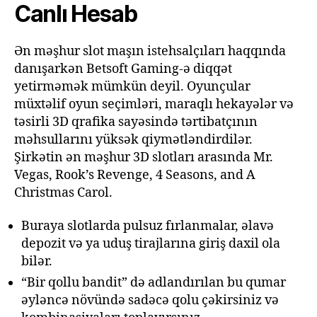
Canlı Hesab
Ən məşhur slot maşın istehsalçıları haqqında
danışarkən Betsoft Gaming-ə diqqət
yetirməmək mümkün deyil. Oyunçular
müxtəlif oyun seçimləri, maraqlı hekayələr və
təsirli 3D qrafika sayəsində tərtibatçının
məhsullarını yüksək qiymətləndirdilər.
Şirkətin ən məşhur 3D slotları arasında Mr.
Vegas, Rook’s Revenge, 4 Seasons, and A
Christmas Carol.
Buraya slotlarda pulsuz fırlanmalar, əlavə
depozit və ya uduş tirajlarına giriş daxil ola
bilər.
“Bir qollu bandit” də adlandırılan bu qumar
əyləncə növündə sadəcə qolu çəkirsiniz və