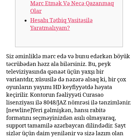
Mərc Etmək Və Necə Qazanmaq
Olar
Hesabı Tətbiq Vasitəsilə
Yaratmalıyam?
Siz əminliklə mərc edə və bunu edərkən böyük
təcrübədən həzz ala bilərsiniz. Bu, peyk
televiziyasında qənaət üçün yaxşı bir
variantdır, xüsusilə də nəzərə alsaq ki, bir çox
oyunların yayımı HD keyfiyyətdə həyata
keçirilir. Kontorun fəaliyyəti Curasao
lisenziyası ilə 8048/JAZ nömrəsi ilə tənzimlənir.
[newline]Yeri gəlmişkən, hansı rabitə
formatını seçməyinizdən asılı olmayaraq,
support tamamilə azərbaycan dilindədir. Sayt
sizlər üçün daim yenilənir və sizə lazım olan