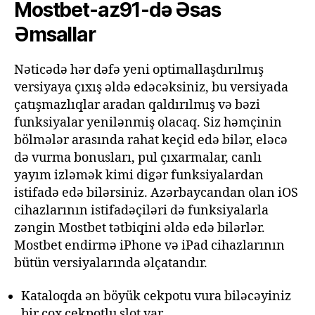
Mostbet-az91-də Əsas
Əmsallar
Nəticədə hər dəfə yeni optimallaşdırılmış
versiyaya çıxış əldə edəcəksiniz, bu versiyada
çatışmazlıqlar aradan qaldırılmış və bəzi
funksiyalar yenilənmiş olacaq. Siz həmçinin
bölmələr arasında rahat keçid edə bilər, eləcə
də vurma bonusları, pul çıxarmalar, canlı
yayım izləmək kimi digər funksiyalardan
istifadə edə bilərsiniz. Azərbaycandan olan iOS
cihazlarının istifadəçiləri də funksiyalarla
zəngin Mostbet tətbiqini əldə edə bilərlər.
Mostbet endirmə iPhone və iPad cihazlarının
bütün versiyalarında əlçatandır.
Kataloqda ən böyük cekpotu vura biləcəyiniz
bir çox cekpotlu slot var.