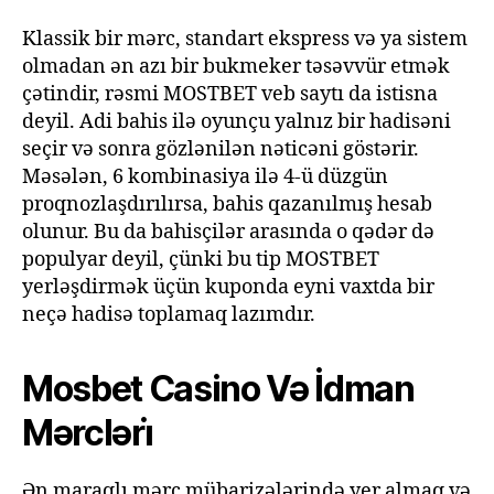
Klassik bir mərc, standart ekspress və ya sistem
olmadan ən azı bir bukmeker təsəvvür etmək
çətindir, rəsmi MOSTBET veb saytı da istisna
deyil. Adi bahis ilə oyunçu yalnız bir hadisəni
seçir və sonra gözlənilən nəticəni göstərir.
Məsələn, 6 kombinasiya ilə 4-ü düzgün
proqnozlaşdırılırsa, bahis qazanılmış hesab
olunur. Bu da bahisçilər arasında o qədər də
populyar deyil, çünki bu tip MOSTBET
yerləşdirmək üçün kuponda eyni vaxtda bir
neçə hadisə toplamaq lazımdır.
Mosbet Casino Və İdman
Mərcləri̇
Ən maraqlı mərc mübarizələrində yer almaq və