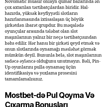
Novomatic müasir onlayn qumar bazarında ən
çox axtarılan tərtibatçılardan biridir. Hal-
hazırda, yüksək keyfiyyətli slotların
hazırlanmasında ixtisaslaşan üç böyük
şirkətdən ibarət qrupdur. Bu məqalədə
oyunçular arasında tələbat olan slot
maşınlarının yalnız bir neçə tərtibatçısından
bəhs edilir. Hər hansı bir şirkəti qeyd etmək və
onun slotlarında oynamağı məsləhət görmək
mümkün deyil. Bununla belə, slot maşınlarının
sadəcə əyləncə olduğunu unutmayın. Bəli, Pin-
Up oyunlarını pulla oynamaq üçün
identifikasiya və yoxlama prosesini
tamamlamalısınız.
Mostbet-də Pul Qoyma Və
Çıxarma Bonusları