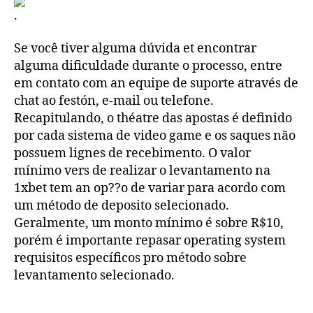
.
Se você tiver alguma dúvida et encontrar
alguma dificuldade durante o processo, entre
em contato com an equipe de suporte através de
chat ao festón, e-mail ou telefone.
Recapitulando, o théatre das apostas é definido
por cada sistema de video game e os saques não
possuem lignes de recebimento. O valor
mínimo vers de realizar o levantamento na
1xbet tem an op??o de variar para acordo com
um método de deposito selecionado.
Geralmente, um monto mínimo é sobre R$10,
porém é importante repasar operating system
requisitos específicos pro método sobre
levantamento selecionado.