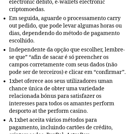
electronic débito, e-wallets electronic
criptomoedas.
Em seguida, aguarde o processamento carry
out pedido, que pode levar algumas horas ou
dias, dependendo do método de pagamento
escolhido.
Independente da opção que escolher, lembre-
se que” “afin de sacar é só preencher os
campos corretamente com seus dados (não
pode ser de terceiros) e clicar em “confirmar”.
1xbet oferece aos seus utilizadores uman
chance única de obter uma variedade
relacionada bónus para satisfazer os
interesses para todos os amantes perform
desporto at the perform casino.
A 1xbet aceita vários métodos para
pagamento, incluindo cartões de crédito,