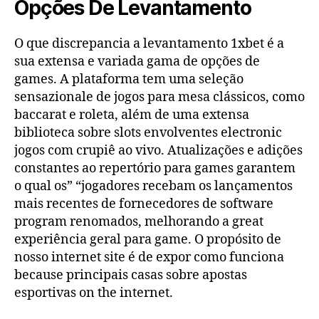
Opções De Levantamento
O que discrepancia a levantamento 1xbet é a
sua extensa e variada gama de opções de
games. A plataforma tem uma seleção
sensazionale de jogos para mesa clássicos, como
baccarat e roleta, além de uma extensa
biblioteca sobre slots envolventes electronic
jogos com crupiê ao vivo. Atualizações e adições
constantes ao repertório para games garantem
o qual os” “jogadores recebam os lançamentos
mais recentes de fornecedores de software
program renomados, melhorando a great
experiência geral para game. O propósito de
nosso internet site é de expor como funciona
because principais casas sobre apostas
esportivas on the internet.