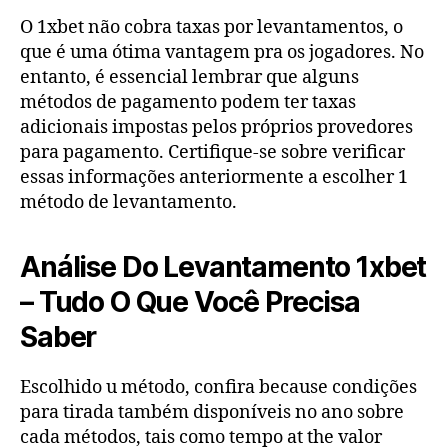
O 1xbet não cobra taxas por levantamentos, o
que é uma ótima vantagem pra os jogadores. No
entanto, é essencial lembrar que alguns
métodos de pagamento podem ter taxas
adicionais impostas pelos próprios provedores
para pagamento. Certifique-se sobre verificar
essas informações anteriormente a escolher 1
método de levantamento.
Análise Do Levantamento 1xbet
– Tudo O Que Você Precisa
Saber
Escolhido u método, confira because condições
para tirada também disponíveis no ano sobre
cada métodos, tais como tempo at the valor