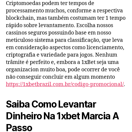
Criptomoedas podem ter tempos de
processamento muchos, conforme a respectiva
blockchain, mas também costumam ter 1 tempo
rápido sobre levantamento. Escolha nossos
cassinos seguros possuindo base em nosso
meticuloso sistema para classificação, que leva
em consideração aspectos como licenciamento,
criptografia e variedade para jogos. Nenhum
trâmite é perfeito e, embora a 1xBet seja uma
organizacion muito boa, pode ocorrer de você
não conseguir concluir em algum momento
https://1xbetbrazil.com.br/codigo-promocional/
.
Saiba Como Levantar
Dinheiro Na 1xbet Marcia A
Passo