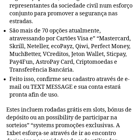
representantes da sociedade civil num esforço
conjunto para promover a segurança nas
estradas.
São mais de 70 opções atualmente,
atravessando por Cartões Visa e” “Mastercard,
Skrill, Neteller, ecoPayz, Qiwi, Perfect Money,
MuchBetter, VCreditos, Jeton Wallet, Sticpay,
Pay4Fun, AstroPay Card, Criptomoedas e
Transferência Bancária.
Feito isso, confirme seu cadastro através de e-
mail ou TEXT MESSAGE e sua conta estará
pronta afin de uso.
Estes incluem rodadas grátis em slots, bónus de
depósito ou an possibility de participar na
sorteios” “systems promoções exclusivas. A
1xbet esforça-se através de ir ao encontro