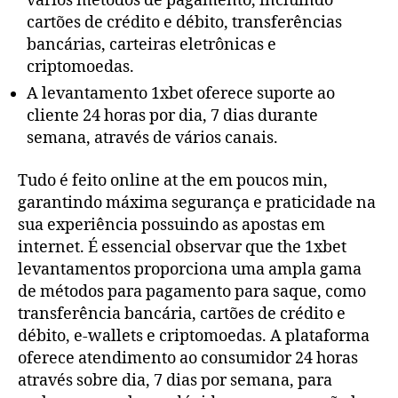
vários métodos de pagamento, incluindo
cartões de crédito e débito, transferências
bancárias, carteiras eletrônicas e
criptomoedas.
A levantamento 1xbet oferece suporte ao
cliente 24 horas por dia, 7 dias durante
semana, através de vários canais.
Tudo é feito online at the em poucos min,
garantindo máxima segurança e praticidade na
sua experiência possuindo as apostas em
internet. É essencial observar que the 1xbet
levantamentos proporciona uma ampla gama
de métodos para pagamento para saque, como
transferência bancária, cartões de crédito e
débito, e-wallets e criptomoedas. A plataforma
oferece atendimento ao consumidor 24 horas
através sobre dia, 7 dias por semana, para