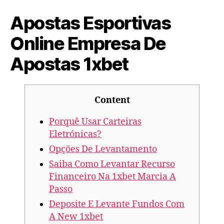
Apostas Esportivas
Online Empresa De
Apostas 1xbet
Content
Porquê Usar Carteiras
Eletrónicas?
Opções De Levantamento
Saiba Como Levantar Recurso
Financeiro Na 1xbet Marcia A
Passo
Deposite E Levante Fundos Com
A New 1xbet