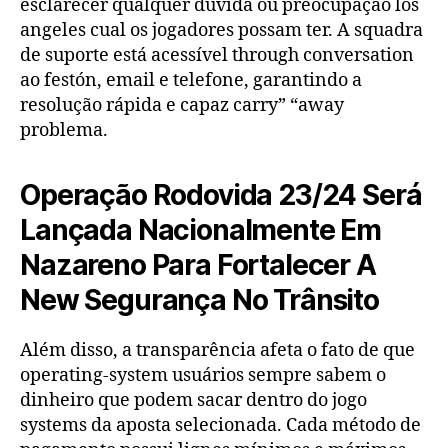
esclarecer qualquer dúvida ou preocupação los
angeles cual os jogadores possam ter. A squadra
de suporte está acessível through conversation
ao festón, email e telefone, garantindo a
resolução rápida e capaz carry” “away
problema.
Operação Rodovida 23/24 Será
Lançada Nacionalmente Em
Nazareno Para Fortalecer A
New Segurança No Trânsito
Além disso, a transparência afeta o fato de que
operating-system usuários sempre sabem o
dinheiro que podem sacar dentro do jogo
systems da aposta selecionada. Cada método de