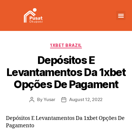
1XBET BRAZIL
Depósitos E
Levantamentos Da 1xbet
Opções De Pagament
By
Yusar
August 12, 2022
Depósitos E Levantamentos Da 1xbet Opções De
Pagamento