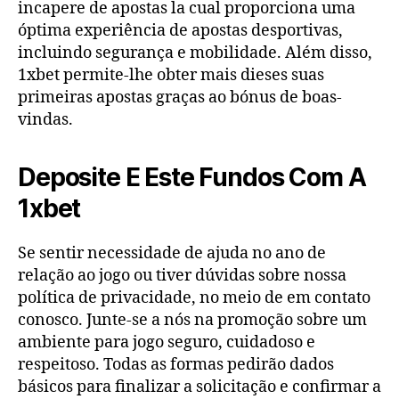
incapere de apostas la cual proporciona uma
óptima experiência de apostas desportivas,
incluindo segurança e mobilidade. Além disso,
1xbet permite-lhe obter mais dieses suas
primeiras apostas graças ao bónus de boas-
vindas.
Deposite E Este Fundos Com A
1xbet
Se sentir necessidade de ajuda no ano de
relação ao jogo ou tiver dúvidas sobre nossa
política de privacidade, no meio de em contato
conosco. Junte-se a nós na promoção sobre um
ambiente para jogo seguro, cuidadoso e
respeitoso. Todas as formas pedirão dados
básicos para finalizar a solicitação e confirmar a