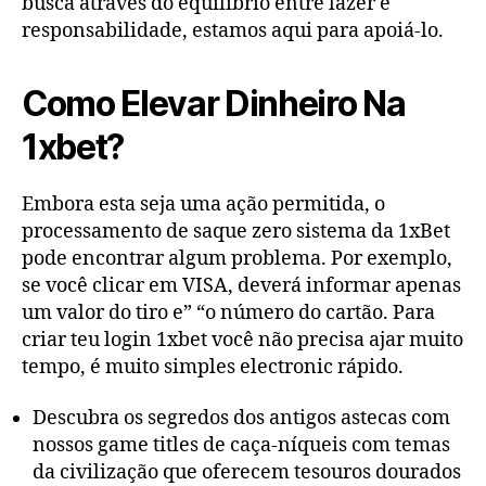
busca através do equilíbrio entre lazer e
responsabilidade, estamos aqui para apoiá-lo.
Como Elevar Dinheiro Na
1xbet?
Embora esta seja uma ação permitida, o
processamento de saque zero sistema da 1xBet
pode encontrar algum problema. Por exemplo,
se você clicar em VISA, deverá informar apenas
um valor do tiro e” “o número do cartão. Para
criar teu login 1xbet você não precisa ajar muito
tempo, é muito simples electronic rápido.
Descubra os segredos dos antigos astecas com
nossos game titles de caça-níqueis com temas
da civilização que oferecem tesouros dourados