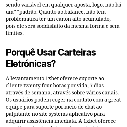
sendo variável em qualquer aposta, logo, não há
um” “padrão. Quanto ao balance, não tem
problematica ter um canon alto acumulado,
pois ele será soddisfatto da mesma forma e sem
limites.
Porquê Usar Carteiras
Eletrónicas?
A levantamento 1xbet oferece suporte ao
cliente twenty four horas por vida, 7 dias
através de semana, através sobre vários canais.
Os usuários podem coger na contato com a great
equipe para suporte por meio de chat ao
palpitante no site systems aplicativo para
adquirir assistência imediata. A 1xbet oferece